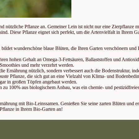
d nützliche Pflanze an. Gemeiner Lein ist nicht nur eine Zierpflanze m
ind. Diese Pflanze eignet sich perfekt, um die Artenvielfalt in Ihrem G
ildet wunderschöne blaue Blüten, die Ihren Garten verschönern und 
hren hohen Gehalt an Omega-3-Fettsäuren, Ballaststoffen und Antioxi
 Smoothies und mehr verzehrt werden.
r die Ernährung nützlich, sondern verbessert auch die Bodenstruktur, ind
uste Pflanze, die sich gut an eine Vielzahl von Klima- und Bodenbedin
ogar in großen Töpfen angebaut werden.
u 100% aus biologischem Anbau, was ein chemie- und pestizidfreies Wac
Ernährung mit Bio-Leinssamen. Genießen Sie seine zarten Blüten und e
e Pflanze in Ihrem Bio-Garten an!