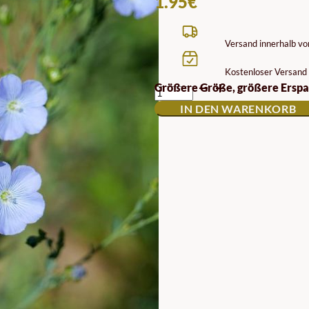
1.95
€
Versand innerhalb v
Kostenloser Versand 
GEMEINER
Größere Größe, größere Erspa
LEINSAMEN
IN DEN WARENKORB
MENGE