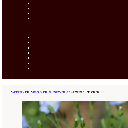
Startseite
/
Bio-Saatgut
/
Bio-Blumensaatgut
/
Gemeiner Leinsamen