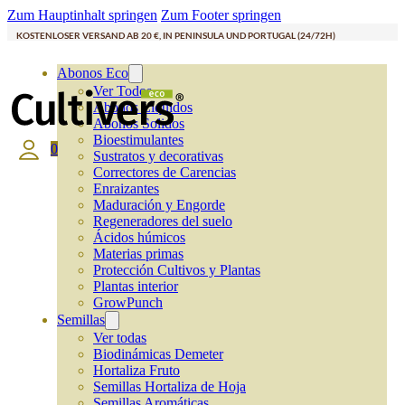
Zum Hauptinhalt springen
Zum Footer springen
KOSTENLOSER VERSAND AB 20 €, IN PENINSULA UND PORTUGAL (24/72H)
Abonos Eco
Ver Todos
Abonos Líquidos
Abonos Solidos
Bioestimulantes
0
Sustratos y decorativas
Correctores de Carencias
Enraizantes
Maduración y Engorde
Regeneradores del suelo
Ácidos húmicos
Materias primas
Protección Cultivos y Plantas
Plantas interior
GrowPunch
Semillas
Ver todas
Biodinámicas Demeter
Hortaliza Fruto
Semillas Hortaliza de Hoja
Semillas Aromáticas