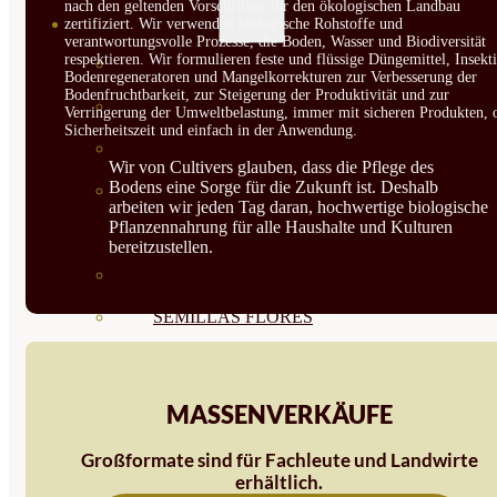
nach den geltenden Vorschriften für den ökologischen Landbau
SEMILLAS
zertifiziert. Wir verwenden biologische Rohstoffe und
verantwortungsvolle Prozesse, die Boden, Wasser und Biodiversität
respektieren. Wir formulieren feste und flüssige Düngemittel, Insekti
VER TODAS
Bodenregeneratoren und Mangelkorrekturen zur Verbesserung der
Bodenfruchtbarkeit, zur Steigerung der Produktivität und zur
BIODINÁMICAS DEMETER
Verringerung der Umweltbelastung, immer mit sicheren Produkten, 
Sicherheitszeit und einfach in der Anwendung.
HORTALIZA FRUTO
Wir von Cultivers glauben, dass die Pflege des
Bodens eine Sorge für die Zukunft ist. Deshalb
SEMILLAS HORTALIZA DE
arbeiten wir jeden Tag daran, hochwertige biologische
Pflanzennahrung für alle Haushalte und Kulturen
HOJA
bereitzustellen.
SEMILLAS AROMÁTICAS
SEMILLAS FLORES
SEMILLAS FLORES
COMESTIBLES
MASSENVERKÄUFE
SEMILLAS TRADICIONALES
Großformate sind für Fachleute und Landwirte
erhältlich.
SEMILLAS BRASICAS