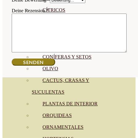
CÍTRICOS
Deine Rezension
*
FRUTALES
CÉSPED
BONSAI
CONÍFERAS Y SETOS
OLIVO
CACTUS, CRASAS Y
SUCULENTAS
PLANTAS DE INTERIOR
ORQUIDEAS
ORNAMENTALES