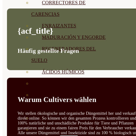
CORRECTORES DE
CARENCIAS
ENRAIZANTES
{acf_title}
MADURACIÓN Y ENGORDE
REGENERADORES DEL
Häufig gestellte Fragen
SUELO
ÁCIDOS HÚMICOS
MATERIAS PRIMAS
PROTECCIÓN CULTIVOS Y
Warum Cultivers wählen
PLANTAS
Wir stellen ökologische und organische Düngemittel her und verkauf
PLANTAS INTERIOR
direkt online. So können wir den gesamten Prozess kontrollieren un
100% natürliche und unschädliche Produkte für Tiere und Pflanzen
garantieren und sie zu einem fairen Preis für den Verbraucher verkau
GROWPUNCH
Alle unsere Düngemittel und Insektizide sind zu 100 % biologisch u