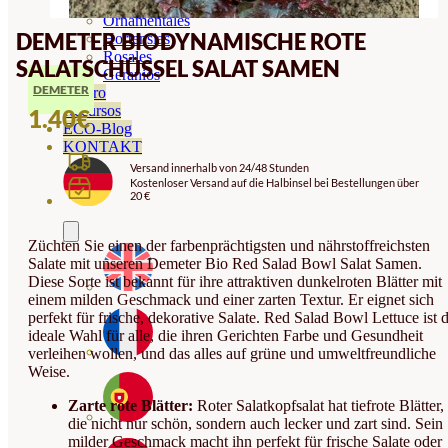
Orquideas
Ornamentales
DEMETER BIODYNAMISCHE ROTE
Hortensias
Rosales
SALATSCHÜSSEL SALAT SAMEN
Geranios
DEMETER
Vivero
Recursos
1.40
€
ECO-Blog
KONTAKT
Versand innerhalb von 24/48 Stunden
Kostenloser Versand auf die Halbinsel bei Bestellungen über
20 €
Züchten Sie einen der farbenprächtigsten und nährstoffreichsten
Salate mit unseren Demeter Bio Red Salad Bowl Salat Samen.
Diese Sorte ist bekannt für ihre attraktiven dunkelroten Blätter mit
einem milden Geschmack und einer zarten Textur. Er eignet sich
perfekt für frische, dekorative Salate. Red Salad Bowl Lettuce ist d
ideale Wahl für alle, die ihren Gerichten Farbe und Gesundheit
verleihen wollen, und das alles auf grüne und umweltfreundliche
Weise.
Zarte rote Blätter:
Roter Salatkopfsalat hat tiefrote Blätter,
die nicht nur schön, sondern auch lecker und zart sind. Sein
milder Geschmack macht ihn perfekt für frische Salate oder