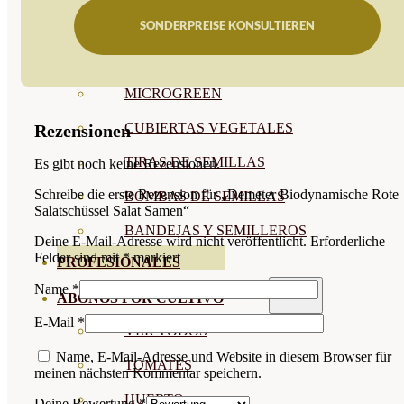
SEMILLAS RAÍZ
SONDERPREISE KONSULTIEREN
SEMILLAS LEGUMINOSAS
MICROGREEN
CUBIERTAS VEGETALES
Rezensionen
TIRAS DE SEMILLAS
Es gibt noch keine Rezensionen.
Schreibe die erste Rezension für „Demeter Biodynamische Rote
BOMBAS DE SEMILLAS
Salatschüssel Salat Samen“
BANDEJAS Y SEMILLEROS
Deine E-Mail-Adresse wird nicht veröffentlicht.
Erforderliche
Felder sind mit
*
markiert
PROFESIONALES
Name
*
ABONOS POR CULTIVO
E-Mail
*
VER TODOS
Name, E-Mail-Adresse und Website in diesem Browser für
TOMATES
meinen nächsten Kommentar speichern.
HUERTO
Deine Bewertung
*