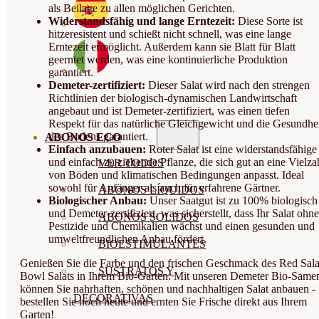
als Beilage zu allen möglichen Gerichten.
Widerstandsfähig und lange Erntezeit:
Diese Sorte ist
hitzeresistent und schießt nicht schnell, was eine lange
Erntezeit ermöglicht. Außerdem kann sie Blatt für Blatt
geerntet werden, was eine kontinuierliche Produktion
garantiert.
Demeter-zertifiziert:
Dieser Salat wird nach den strengen
Richtlinien der biologisch-dynamischen Landwirtschaft
angebaut und ist Demeter-zertifiziert, was einen tiefen
Respekt für das natürliche Gleichgewicht und die Gesundhe
des Bodens garantiert.
ABONOS ECO
Einfach anzubauen:
Roter Salat ist eine widerstandsfähige
und einfach zu ziehende Pflanze, die sich gut an eine Vielza
VER TODOS
von Böden und klimatischen Bedingungen anpasst. Ideal
sowohl für Anfänger als auch für erfahrene Gärtner.
ABONOS LÍQUIDOS
Biologischer Anbau:
Unser Saatgut ist zu 100% biologisch
und Demeter-zertifiziert, was sicherstellt, dass Ihr Salat ohne
ABONOS SOLIDOS
Pestizide und Chemikalien wächst und einen gesunden und
umweltfreundlichen Anbau fördert.
BIOESTIMULANTES
Genießen Sie die Farbe und den frischen Geschmack des Red Sal
SUSTRATOS Y
Bowl Salats in Ihrem Bio-Garten. Mit unseren Demeter Bio-Same
können Sie nahrhaften, schönen und nachhaltigen Salat anbauen -
DECORATIVAS
bestellen Sie noch heute und ernten Sie Frische direkt aus Ihrem
Garten!