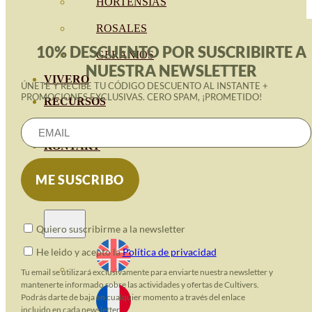
HORTENSIAS
ROSALES
10% DESCUENTO POR SUSCRIBIRTE A
GERANIOS
NUESTRA NEWSLETTER
VIVERO
ÚNETE Y RECIBE TU CÓDIGO DESCUENTO AL INSTANTE +
PROMOCIONES EXCLUSIVAS. CERO SPAM, ¡PROMETIDO!
RECURSOS
ECO-BLOG
KONTAKT
Quiero suscribirme a la newsletter
He leido y acepto la
Política de privacidad
Tu email se utilizará exclusivamente para enviarte nuestra newsletter y
mantenerte informado sobre las actividades y ofertas de Cultivers.
Podrás darte de baja en cualquier momento a través del enlace
incluido en cada newsletter.