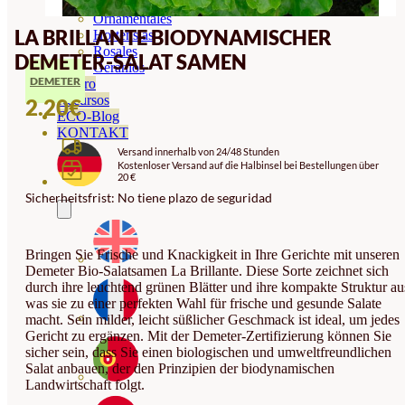
Orquideas
Ornamentales
LA BRILLANTE BIODYNAMISCHER
Hortensias
Rosales
DEMETER-SALAT SAMEN
Geranios
DEMETER
Vivero
Recursos
2.20
€
ECO-Blog
KONTAKT
Versand innerhalb von 24/48 Stunden
Kostenloser Versand auf die Halbinsel bei Bestellungen über
20 €
Sicherheitsfrist: No tiene plazo de seguridad
Bringen Sie Frische und Knackigkeit in Ihre Gerichte mit unseren
Demeter Bio-Salatsamen La Brillante. Diese Sorte zeichnet sich
durch ihre leuchtend grünen Blätter und ihre kompakte Struktur au
was sie zu einer perfekten Wahl für frische und gesunde Salate
macht. Sein milder, leicht süßlicher Geschmack ist ideal, um jedes
Gericht zu ergänzen. Mit der Demeter-Zertifizierung können Sie
sicher sein, dass Sie einen biologischen und umweltfreundlichen
Salat anbauen, der den Prinzipien der biodynamischen
Landwirtschaft folgt.