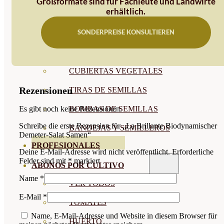
Großformate sind für Fachleute und Landwirte
erhältlich.
SEMILLAS RAÍZ
SONDERPREISE KONSULTIEREN
SEMILLAS LEGUMINOSAS
MICROGREEN
CUBIERTAS VEGETALES
Rezensionen
TIRAS DE SEMILLAS
BOMBAS DE SEMILLAS
Es gibt noch keine Rezensionen.
Schreibe die erste Rezension für „La Brillante Biodynamischer
BANDEJAS Y SEMILLEROS
Demeter-Salat Samen“
PROFESIONALES
Deine E-Mail-Adresse wird nicht veröffentlicht.
Erforderliche
Felder sind mit
*
markiert
ABONOS POR CULTIVO
Name
*
VER TODOS
E-Mail
*
TOMATES
Name, E-Mail-Adresse und Website in diesem Browser für
HUERTO