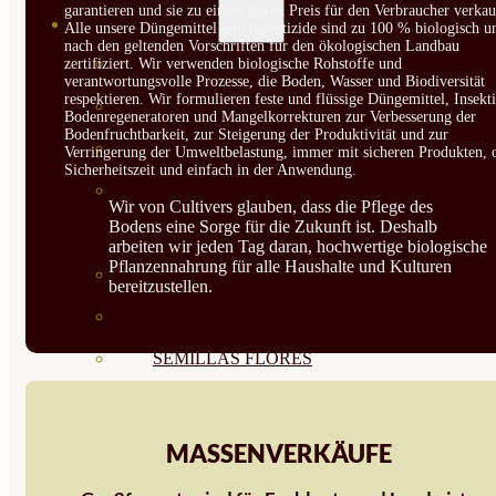
garantieren und sie zu einem fairen Preis für den Verbraucher verkau
SEMILLAS
Alle unsere Düngemittel und Insektizide sind zu 100 % biologisch u
nach den geltenden Vorschriften für den ökologischen Landbau
VER TODAS
zertifiziert. Wir verwenden biologische Rohstoffe und
verantwortungsvolle Prozesse, die Boden, Wasser und Biodiversität
respektieren. Wir formulieren feste und flüssige Düngemittel, Insekti
BIODINÁMICAS DEMETER
Bodenregeneratoren und Mangelkorrekturen zur Verbesserung der
Bodenfruchtbarkeit, zur Steigerung der Produktivität und zur
HORTALIZA FRUTO
Verringerung der Umweltbelastung, immer mit sicheren Produkten, 
Sicherheitszeit und einfach in der Anwendung.
SEMILLAS HORTALIZA DE
Wir von Cultivers glauben, dass die Pflege des
Bodens eine Sorge für die Zukunft ist. Deshalb
HOJA
arbeiten wir jeden Tag daran, hochwertige biologische
Pflanzennahrung für alle Haushalte und Kulturen
SEMILLAS AROMÁTICAS
bereitzustellen.
SEMILLAS FLORES
SEMILLAS FLORES
COMESTIBLES
SEMILLAS TRADICIONALES
MASSENVERKÄUFE
SEMILLAS BRASICAS