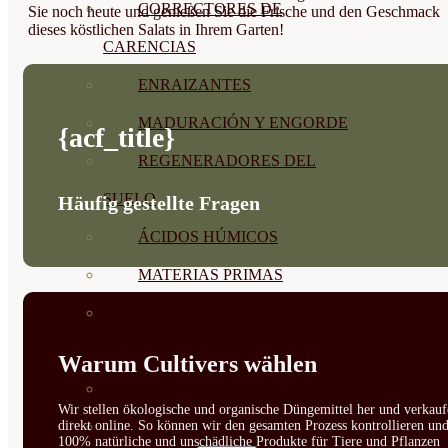
CORRECTORES DE
Sie noch heute und genießen Sie die Frische und den Geschmack
dieses köstlichen Salats in Ihrem Garten!
CARENCIAS
ENRAIZANTES
MADURACIÓN Y ENGORDE
{acf_title}
REGENERADORES DEL
SUELO
Häufig gestellte Fragen
ÁCIDOS HÚMICOS
MATERIAS PRIMAS
PROTECCIÓN CULTIVOS Y
PLANTAS
Warum Cultivers wählen
PLANTAS INTERIOR
Wir stellen ökologische und organische Düngemittel her und verkauf
direkt online. So können wir den gesamten Prozess kontrollieren un
GROWPUNCH
100% natürliche und unschädliche Produkte für Tiere und Pflanzen