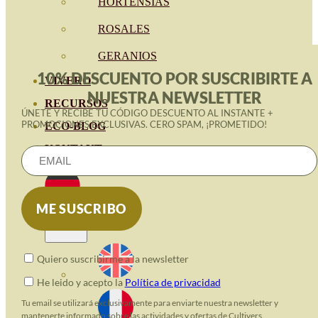
HORTENSIAS
ROSALES
GERANIOS
10% DESCUENTO POR SUSCRIBIRTE A
VIVERO
NUESTRA NEWSLETTER
RECURSOS
ÚNETE Y RECIBE TU CÓDIGO DESCUENTO AL INSTANTE +
PROMOCIONES EXCLUSIVAS. CERO SPAM, ¡PROMETIDO!
ECO-BLOG
KONTAKT
Quiero suscribirme a la newsletter
He leido y acepto la
Política de privacidad
Tu email se utilizará exclusivamente para enviarte nuestra newsletter y
mantenerte informado sobre las actividades y ofertas de Cultivers.