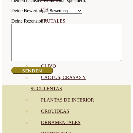
meinen nächsten Kommentar speichern.
CÍTRICOS
Deine Bewertung
*
FRUTALES
Deine Rezension
*
CÉSPED
BONSAI
CONÍFERAS Y SETOS
OLIVO
CACTUS, CRASAS Y
SUCULENTAS
PLANTAS DE INTERIOR
ORQUIDEAS
ORNAMENTALES