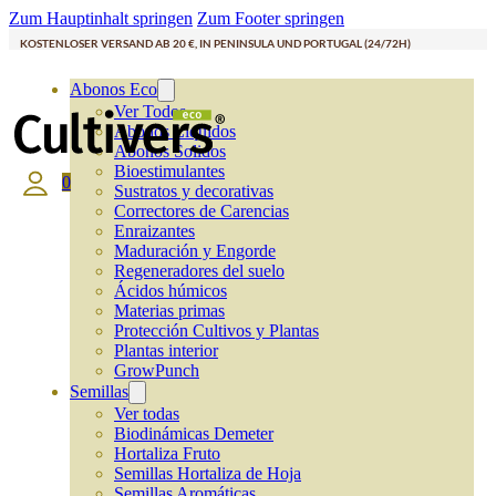
Zum Hauptinhalt springen
Zum Footer springen
KOSTENLOSER VERSAND AB 20 €, IN PENINSULA UND PORTUGAL (24/72H)
Abonos Eco
Ver Todos
Abonos Líquidos
Abonos Solidos
Bioestimulantes
0
Sustratos y decorativas
Correctores de Carencias
Enraizantes
Maduración y Engorde
Regeneradores del suelo
Ácidos húmicos
Materias primas
Protección Cultivos y Plantas
Plantas interior
GrowPunch
Semillas
Ver todas
Biodinámicas Demeter
Hortaliza Fruto
Semillas Hortaliza de Hoja
Semillas Aromáticas