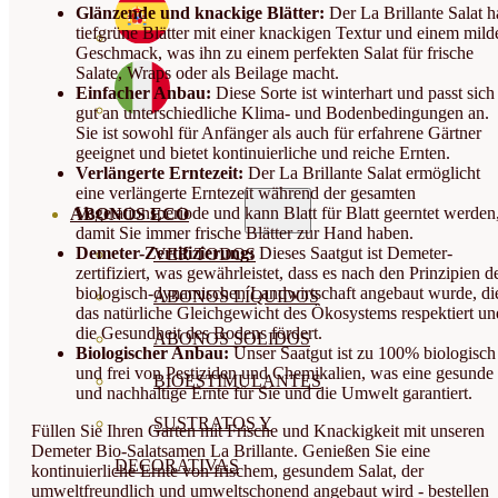
Glänzende und knackige Blätter:
Der La Brillante Salat h
tiefgrüne Blätter mit einer knackigen Textur und einem mild
Geschmack, was ihn zu einem perfekten Salat für frische
Salate, Wraps oder als Beilage macht.
Einfacher Anbau:
Diese Sorte ist winterhart und passt sich
gut an unterschiedliche Klima- und Bodenbedingungen an.
Sie ist sowohl für Anfänger als auch für erfahrene Gärtner
geeignet und bietet kontinuierliche und reiche Ernten.
Verlängerte Erntezeit:
Der La Brillante Salat ermöglicht
eine verlängerte Erntezeit während der gesamten
Vegetationsperiode und kann Blatt für Blatt geerntet werden
ABONOS ECO
damit Sie immer frische Blätter zur Hand haben.
Demeter-Zertifizierung:
Dieses Saatgut ist Demeter-
VER TODOS
zertifiziert, was gewährleistet, dass es nach den Prinzipien d
biologisch-dynamischen Landwirtschaft angebaut wurde, di
ABONOS LÍQUIDOS
das natürliche Gleichgewicht des Ökosystems respektiert un
die Gesundheit des Bodens fördert.
ABONOS SOLIDOS
Biologischer Anbau:
Unser Saatgut ist zu 100% biologisch
und frei von Pestiziden und Chemikalien, was eine gesunde
BIOESTIMULANTES
und nachhaltige Ernte für Sie und die Umwelt garantiert.
SUSTRATOS Y
Füllen Sie Ihren Garten mit Frische und Knackigkeit mit unseren
Demeter Bio-Salatsamen La Brillante. Genießen Sie eine
DECORATIVAS
kontinuierliche Ernte von frischem, gesundem Salat, der
umweltfreundlich und umweltschonend angebaut wird - bestellen