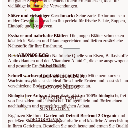
mit glatter Schale und leuchtend rotem Fruchtfleisch, ideal für
vielfältige kulinarische Verwendungen.
Süßer und vielseitiger Geschmack:
Seine zarte Textur und sein
milder Geschmack machen ihn perfekt für frische Salate, Suppen,
Eintöpfe und Konserven.
Essbare und nahrhafte Blätter:
Die jungen Blätter schmecken
köstlich in Salaten und Pfannengerichten und liefern zusätzliche
Nährstoffe für Ihre Ernährung.
ABONOS ECO
Reich an Nährstoffen:
Natürliche Quelle von Eisen, Ballaststoffe
Antioxidantien und den Vitaminen A und C, die eine ausgewogen
VER TODOS
und gesunde Ernährung fördern.
Schnell wachsend und widerstandsfähig:
Mit einem kurzen
ABONOS LÍQUIDOS
Wachstumszyklus ist sie ideal für schnelle Ernten und passt sich an
verschiedene Bodenarten und Klimazonen an.
ABONOS SOLIDOS
Biologischer Anbau:
Unser Saatgut ist
zu 100% biologisch
, frei
BIOESTIMULANTES
von Pestiziden und chemischen Düngemitteln und fördert einen
nachhaltigen und umweltfreundlichen Anbau.
SUSTRATOS Y
Ergänzen Sie Ihren
Garten
mit
Detroit Beetroot 2 Organic
und
DECORATIVAS
genießen Sie eine vielseitige, nahrhafte und köstliche Abwechslun
in Ihren Gerichten. Bestellen Sie noch heute und ernten Sie Qualit