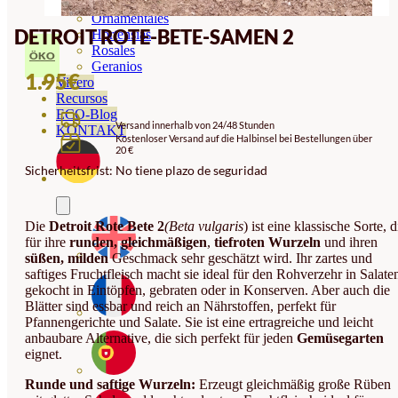
Orquideas
Ornamentales
DETROIT ROTE-BETE-SAMEN 2
Hortensias
Rosales
ÖKO
Geranios
1.95
€
Vivero
Recursos
ECO-Blog
Versand innerhalb von 24/48 Stunden
KONTAKT
Kostenloser Versand auf die Halbinsel bei Bestellungen über
20 €
Sicherheitsfrist: No tiene plazo de seguridad
Die
Detroit Rote Bete 2
(Beta vulgaris
) ist eine klassische Sorte, d
für ihre
runden, gleichmäßigen
,
tiefroten
Wurzeln
und ihren
süßen, milden
Geschmack sehr geschätzt wird. Ihr zartes und
saftiges Fruchtfleisch macht sie ideal für den Rohverzehr in Salate
gekocht in Eintöpfen, gebraten oder in Konserven. Aber auch die
Blätter sind essbar und reich an Nährstoffen, perfekt für
Pfannengerichte und Salate. Sie ist eine ertragreiche und leicht
anbaubare Alternative, die sich perfekt für jeden
Gemüsegarten
eignet.
Runde und saftige Wurzeln:
Erzeugt gleichmäßig große Rüben