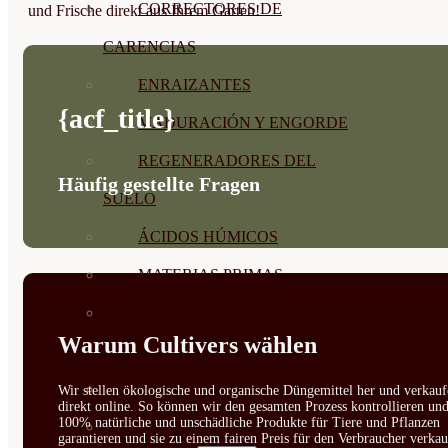
CORRECTORES DE
und Frische direkt aus Ihrem Garten!
CARENCIAS
ENRAIZANTES
{acf_title}
MADURACIÓN Y ENGORDE
REGENERADORES DEL
Häufig gestellte Fragen
SUELO
ÁCIDOS HÚMICOS
MATERIAS PRIMAS
PROTECCIÓN CULTIVOS Y
Warum Cultivers wählen
PLANTAS
PLANTAS INTERIOR
Wir stellen ökologische und organische Düngemittel her und verkauf
direkt online. So können wir den gesamten Prozess kontrollieren un
100% natürliche und unschädliche Produkte für Tiere und Pflanzen
GROWPUNCH
garantieren und sie zu einem fairen Preis für den Verbraucher verkau