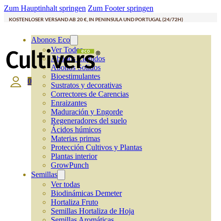
Zum Hauptinhalt springen
Zum Footer springen
KOSTENLOSER VERSAND AB 20 €, IN PENINSULA UND PORTUGAL (24/72H)
Abonos Eco
Ver Todos
Abonos Líquidos
Abonos Solidos
Bioestimulantes
0
Sustratos y decorativas
Correctores de Carencias
Enraizantes
Maduración y Engorde
Regeneradores del suelo
Ácidos húmicos
Materias primas
Protección Cultivos y Plantas
Plantas interior
GrowPunch
Semillas
Ver todas
Biodinámicas Demeter
Hortaliza Fruto
Semillas Hortaliza de Hoja
Semillas Aromáticas