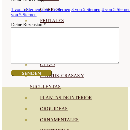
CÍTRICOS
1 von 5 Sternen
2 von 5 Sternen
3 von 5 Sternen
4 von 5 Sterne
von 5 Sternen
FRUTALES
Deine Rezension
*
CÉSPED
BONSAI
CONÍFERAS Y SETOS
OLIVO
CACTUS, CRASAS Y
SUCULENTAS
PLANTAS DE INTERIOR
ORQUIDEAS
ORNAMENTALES