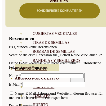
erhältlich.
SEMILLAS RAÍZ
SONDERPREISE KONSULTIEREN
SEMILLAS LEGUMINOSAS
MICROGREEN
CUBIERTAS VEGETALES
Rezensionen
TIRAS DE SEMILLAS
Es gibt noch keine Rezensionen.
BOMBAS DE SEMILLAS
Schreibe die erste Rezension für „Detroit Rote-Bete-Samen 2“
BANDEJAS Y SEMILLEROS
Deine E-Mail-Adresse wird nicht veröffentlicht.
Erforderliche
Felder sind mit
*
markiert
PROFESIONALES
Name
*
ABONOS POR CULTIVO
E-Mail
*
VER TODOS
Name, E-Mail-Adresse und Website in diesem Browser für
TOMATES
meinen nächsten Kommentar speichern.
HUERTO
Deine Bewertung
*