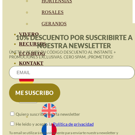
HORTENSIAS
ROSALES
GERANIOS
VIVERO
10% DESCUENTO POR SUSCRIBIRTE A
RECURSOS
NUESTRA NEWSLETTER
ÚNETE Y RECIBE TU CÓDIGO DESCUENTO AL INSTANTE +
ECO-BLOG
PROMOCIONES EXCLUSIVAS. CERO SPAM, ¡PROMETIDO!
KONTAKT
Quiero suscribirme a la newsletter
He leido y acepto la
Política de privacidad
Tu email se utilizará exclusivamente para enviarte nuestra newsletter y