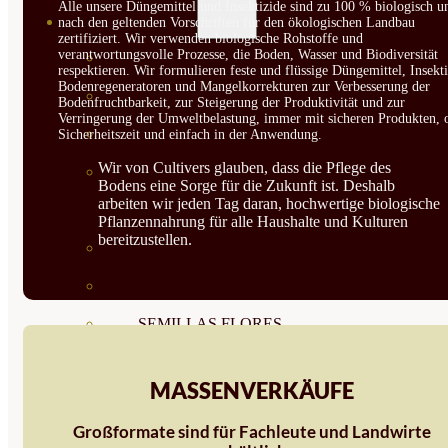
Alle unsere Düngemittel und Insektizide sind zu 100 % biologisch u
SEMILLAS
nach den geltenden Vorschriften für den ökologischen Landbau
zertifiziert. Wir verwenden biologische Rohstoffe und
verantwortungsvolle Prozesse, die Boden, Wasser und Biodiversität
VER TODAS
respektieren. Wir formulieren feste und flüssige Düngemittel, Insekti
Bodenregeneratoren und Mangelkorrekturen zur Verbesserung der
BIODINÁMICAS DEMETER
Bodenfruchtbarkeit, zur Steigerung der Produktivität und zur
Verringerung der Umweltbelastung, immer mit sicheren Produkten, 
HORTALIZA FRUTO
Sicherheitszeit und einfach in der Anwendung.
Wir von Cultivers glauben, dass die Pflege des
SEMILLAS HORTALIZA DE
Bodens eine Sorge für die Zukunft ist. Deshalb
arbeiten wir jeden Tag daran, hochwertige biologische
HOJA
Pflanzennahrung für alle Haushalte und Kulturen
bereitzustellen.
SEMILLAS AROMÁTICAS
SEMILLAS FLORES
SEMILLAS FLORES
COMESTIBLES
MASSENVERKÄUFE
SEMILLAS TRADICIONALES
Großformate sind für Fachleute und Landwirte
SEMILLAS BRASICAS