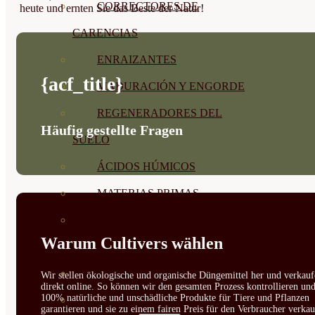
CORRECTORES DE
heute und ernten Sie das Beste der Natur!
CARENCIAS
ENRAIZANTES
{acf_title}
MADURACIÓN Y ENGORDE
REGENERADORES DEL
Häufig gestellte Fragen
SUELO
ÁCIDOS HÚMICOS
MATERIAS PRIMAS
PROTECCIÓN CULTIVOS Y
Warum Cultivers wählen
PLANTAS
PLANTAS INTERIOR
Wir stellen ökologische und organische Düngemittel her und verkauf
direkt online. So können wir den gesamten Prozess kontrollieren un
100% natürliche und unschädliche Produkte für Tiere und Pflanzen
GROWPUNCH
garantieren und sie zu einem fairen Preis für den Verbraucher verkau