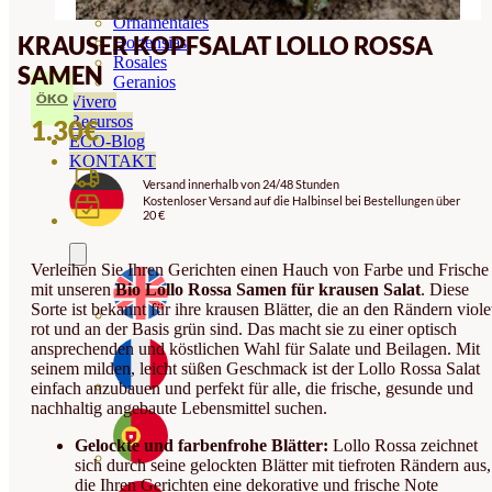
Orquideas
Ornamentales
KRAUSER KOPFSALAT LOLLO ROSSA
Hortensias
Rosales
SAMEN
Geranios
ÖKO
Vivero
Recursos
1.30
€
ECO-Blog
KONTAKT
Versand innerhalb von 24/48 Stunden
Kostenloser Versand auf die Halbinsel bei Bestellungen über
20 €
Verleihen Sie Ihren Gerichten einen Hauch von Farbe und Frische
mit unseren
Bio Lollo Rossa Samen für krausen Salat
. Diese
Sorte ist bekannt für ihre krausen Blätter, die an den Rändern violet
rot und an der Basis grün sind. Das macht sie zu einer optisch
ansprechenden und köstlichen Wahl für Salate und Beilagen. Mit
seinem milden, leicht süßen Geschmack ist der Lollo Rossa Salat
einfach anzubauen und perfekt für alle, die frische, gesunde und
nachhaltig angebaute Lebensmittel suchen.
Gelockte und farbenfrohe Blätter:
Lollo Rossa zeichnet
sich durch seine gelockten Blätter mit tiefroten Rändern aus,
die Ihren Gerichten eine dekorative und frische Note