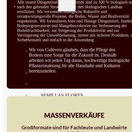
Alle unsere Düngemittel und Insektizide sind zu 100 % biologisch u
SEMILLAS
nach den geltenden Vorschriften für den ökologischen Landbau
zertifiziert. Wir verwenden biologische Rohstoffe und
verantwortungsvolle Prozesse, die Boden, Wasser und Biodiversität
VER TODAS
respektieren. Wir formulieren feste und flüssige Düngemittel, Insekti
Bodenregeneratoren und Mangelkorrekturen zur Verbesserung der
BIODINÁMICAS DEMETER
Bodenfruchtbarkeit, zur Steigerung der Produktivität und zur
Verringerung der Umweltbelastung, immer mit sicheren Produkten, 
HORTALIZA FRUTO
Sicherheitszeit und einfach in der Anwendung.
Wir von Cultivers glauben, dass die Pflege des
SEMILLAS HORTALIZA DE
Bodens eine Sorge für die Zukunft ist. Deshalb
arbeiten wir jeden Tag daran, hochwertige biologische
HOJA
Pflanzennahrung für alle Haushalte und Kulturen
bereitzustellen.
SEMILLAS AROMÁTICAS
SEMILLAS FLORES
SEMILLAS FLORES
COMESTIBLES
MASSENVERKÄUFE
SEMILLAS TRADICIONALES
Großformate sind für Fachleute und Landwirte
SEMILLAS BRASICAS