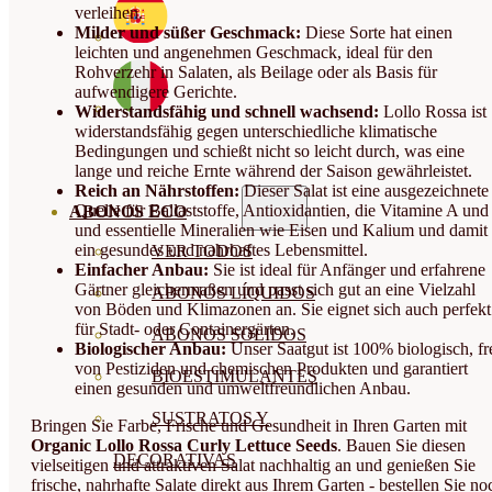
verleihen.
Milder und süßer Geschmack:
Diese Sorte hat einen
leichten und angenehmen Geschmack, ideal für den
Rohverzehr in Salaten, als Beilage oder als Basis für
aufwendigere Gerichte.
Widerstandsfähig und schnell wachsend:
Lollo Rossa ist
widerstandsfähig gegen unterschiedliche klimatische
Bedingungen und schießt nicht so leicht durch, was eine
lange und reiche Ernte während der Saison gewährleistet.
Reich an Nährstoffen:
Dieser Salat ist eine ausgezeichnete
Quelle für Ballaststoffe, Antioxidantien, die Vitamine A und
ABONOS ECO
und essentielle Mineralien wie Eisen und Kalium und damit
ein gesundes und nahrhaftes Lebensmittel.
VER TODOS
Einfacher Anbau:
Sie ist ideal für Anfänger und erfahrene
Gärtner gleichermaßen und passt sich gut an eine Vielzahl
ABONOS LÍQUIDOS
von Böden und Klimazonen an. Sie eignet sich auch perfekt
für Stadt- oder Containergärten.
ABONOS SOLIDOS
Biologischer Anbau:
Unser Saatgut ist 100% biologisch, fr
von Pestiziden und chemischen Produkten und garantiert
BIOESTIMULANTES
einen gesunden und umweltfreundlichen Anbau.
SUSTRATOS Y
Bringen Sie Farbe, Frische und Gesundheit in Ihren Garten mit
Organic Lollo Rossa Curly Lettuce Seeds
. Bauen Sie diesen
DECORATIVAS
vielseitigen und attraktiven Salat nachhaltig an und genießen Sie
frische, nahrhafte Salate direkt aus Ihrem Garten - bestellen Sie no