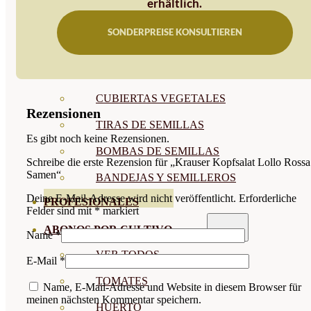
erhältlich.
SEMILLAS RAÍZ
SONDERPREISE KONSULTIEREN
SEMILLAS LEGUMINOSAS
MICROGREEN
CUBIERTAS VEGETALES
Rezensionen
TIRAS DE SEMILLAS
Es gibt noch keine Rezensionen.
BOMBAS DE SEMILLAS
Schreibe die erste Rezension für „Krauser Kopfsalat Lollo Rossa
Samen“
BANDEJAS Y SEMILLEROS
Deine E-Mail-Adresse wird nicht veröffentlicht.
Erforderliche
PROFESIONALES
Felder sind mit
*
markiert
ABONOS POR CULTIVO
Name
*
VER TODOS
E-Mail
*
TOMATES
Name, E-Mail-Adresse und Website in diesem Browser für
meinen nächsten Kommentar speichern.
HUERTO