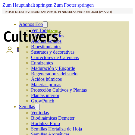
Zum Hauptinhalt springen
Zum Footer springen
KOSTENLOSER VERSAND AB 20 €, IN PENINSULA UND PORTUGAL (24/72H)
Abonos Eco
Ver Todos
Abonos Líquidos
Abonos Solidos
Bioestimulantes
0
Sustratos y decorativas
Correctores de Carencias
Enraizantes
Maduración y Engorde
Regeneradores del suelo
Ácidos húmicos
Materias primas
Protección Cultivos y Plantas
Plantas interior
GrowPunch
Semillas
Ver todas
Biodinámicas Demeter
Hortaliza Fruto
Semillas Hortaliza de Hoja
Semillas Aromáticas