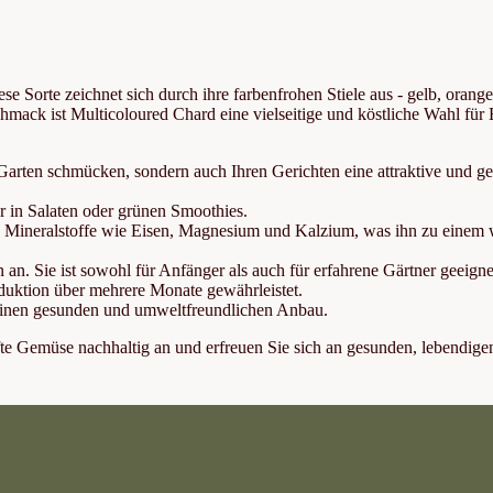
ese Sorte zeichnet sich durch ihre farbenfrohen Stiele aus - gelb, orange,
hmack ist Multicoloured Chard eine vielseitige und köstliche Wahl für 
 Garten schmücken, sondern auch Ihren Gerichten eine attraktive und g
r in Salaten oder grünen Smoothies.
ie Mineralstoffe wie Eisen, Magnesium und Kalzium, was ihn zu einem 
an. Sie ist sowohl für Anfänger als auch für erfahrene Gärtner geeigne
duktion über mehrere Monate gewährleistet.
 einen gesunden und umweltfreundlichen Anbau.
afte Gemüse nachhaltig an und erfreuen Sie sich an gesunden, lebendige