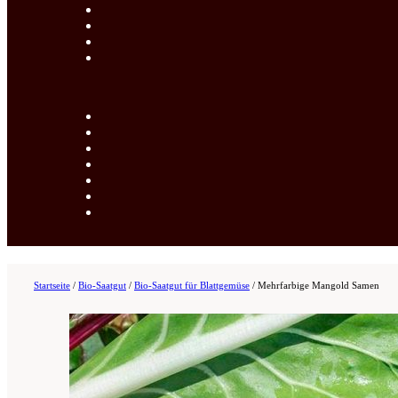
Startseite
/
Bio-Saatgut
/
Bio-Saatgut für Blattgemüse
/
Mehrfarbige Mangold Samen