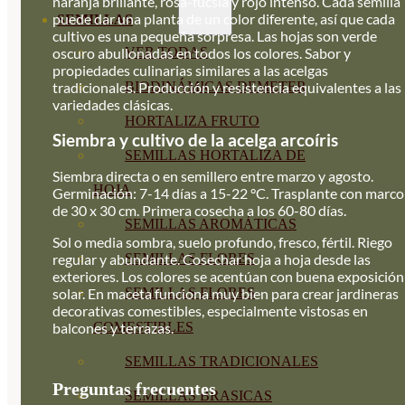
naranja brillante, rosa-fucsia y rojo intenso. Cada semilla
puede dar una planta de un color diferente, así que cada
SEMILLAS
cultivo es una pequeña sorpresa. Las hojas son verde
VER TODAS
oscuro abullonadas en todos los colores. Sabor y
propiedades culinarias similares a las acelgas
BIODINÁMICAS DEMETER
tradicionales. Producción y resistencia equivalentes a las
variedades clásicas.
HORTALIZA FRUTO
Siembra y cultivo de la acelga arcoíris
SEMILLAS HORTALIZA DE
Siembra directa o en semillero entre marzo y agosto.
HOJA
Germinación: 7-14 días a 15-22 °C. Trasplante con marco
de 30 x 30 cm. Primera cosecha a los 60-80 días.
SEMILLAS AROMÁTICAS
Sol o media sombra, suelo profundo, fresco, fértil. Riego
regular y abundante. Cosechar hoja a hoja desde las
SEMILLAS FLORES
exteriores. Los colores se acentúan con buena exposición
solar. En maceta funciona muy bien para crear jardineras
SEMILLAS FLORES
decorativas comestibles, especialmente vistosas en
balcones y terrazas.
COMESTIBLES
SEMILLAS TRADICIONALES
Preguntas frecuentes
SEMILLAS BRASICAS