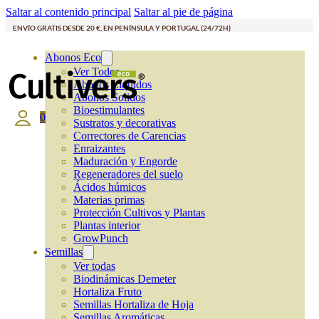
Saltar al contenido principal
Saltar al pie de página
ENVÍO GRATIS DESDE 20 €, EN PENÍNSULA Y PORTUGAL (24/72H)
Abonos Eco
Ver Todos
Abonos Líquidos
Abonos Solidos
Bioestimulantes
0
Sustratos y decorativas
Correctores de Carencias
Enraizantes
Maduración y Engorde
Regeneradores del suelo
Ácidos húmicos
Materias primas
Protección Cultivos y Plantas
Plantas interior
GrowPunch
Semillas
Ver todas
Biodinámicas Demeter
Hortaliza Fruto
Semillas Hortaliza de Hoja
Semillas Aromáticas