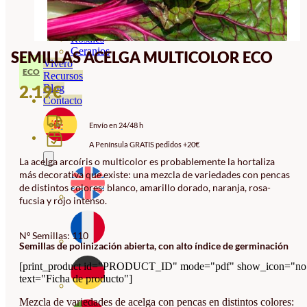
Orquideas
Ornamentales
Hortensias
Rosales
Geranios
SEMILLAS ACELGA MULTICOLOR ECO
Vivero
ECO
Recursos
2.19
€
Blog
Contacto
Envío en 24/48 h
A Península GRATIS pedidos +20€
La acelga arcoíris o multicolor es probablemente la hortaliza
más decorativa que existe: una mezcla de variedades con pencas
de distintos colores: blanco, amarillo dorado, naranja, rosa-
fucsia y rojo intenso.
Nº Semillas: 110
Semillas de polinización abierta, con alto índice de germinación
[print_product id="PRODUCT_ID" mode="pdf" show_icon="no
text="Ficha de producto"]
Mezcla de variedades de acelga con pencas en distintos colores: