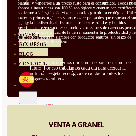
HORTENSIAS
plantas, y venderlos a un precio justo para el consumidor. Todos nue
abonos e insecticidas son 100 % ecológicos y cuentan con certificaci
ROSALES
conforme a la legislación vigente para la agricultura ecológica. Util
materias primas orgánicas y procesos responsables que respetan el sue
agua y la biodiversidad. Formulamos abonos sólidos y líquidos,
GERANIOS
insecticidas, regeneradores de suelo y correctores de carencias pensa
para mejorar la fertilidad de la tierra, aumentar la productividad y r
VIVERO
el impacto ambiental, siempre con productos seguros, sin plazo de
seguridad y fáciles de aplicar.
RECURSOS
BLOG
En Cultivers creemos que cuidar el suelo es cuidar el
CONTACTO
futuro. Por eso trabajamos cada día para acercar la
nutrición vegetal ecológica de calidad a todos los
hogares y cultivos.
VENTA A GRANEL