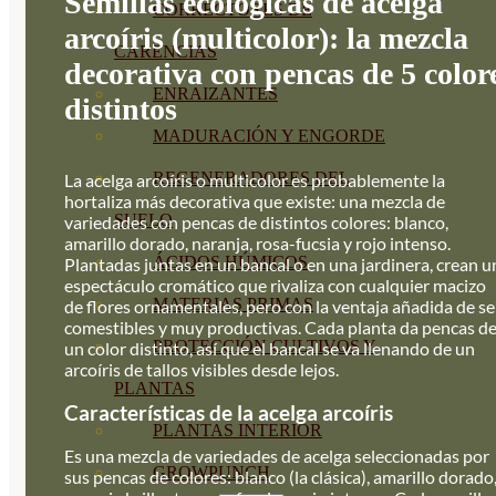
Semillas ecológicas de acelga
CORRECTORES DE
arcoíris (multicolor): la mezcla
CARENCIAS
decorativa con pencas de 5 color
ENRAIZANTES
distintos
MADURACIÓN Y ENGORDE
REGENERADORES DEL
La acelga arcoíris o multicolor es probablemente la
hortaliza más decorativa que existe: una mezcla de
SUELO
variedades con pencas de distintos colores: blanco,
amarillo dorado, naranja, rosa-fucsia y rojo intenso.
ÁCIDOS HÚMICOS
Plantadas juntas en un bancal o en una jardinera, crean u
espectáculo cromático que rivaliza con cualquier macizo
MATERIAS PRIMAS
de flores ornamentales, pero con la ventaja añadida de se
comestibles y muy productivas. Cada planta da pencas d
PROTECCIÓN CULTIVOS Y
un color distinto, así que el bancal se va llenando de un
arcoíris de tallos visibles desde lejos.
PLANTAS
Características de la acelga arcoíris
PLANTAS INTERIOR
Es una mezcla de variedades de acelga seleccionadas por
GROWPUNCH
sus pencas de colores: blanco (la clásica), amarillo dorado