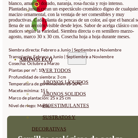
blanco, amarillo dorado, naranja, rosa-fucsia y rojo intenso.
Plantadas juntas crean un espectáculo cromático digno de cualquie
macizo ornamental, con la ventaja de ser comestibles y muy
productivas. Cada planta da pencas de un color, así que el bancal s
llena de un arcoíris visible desde lejos. Sabor de acelga clásico con
matices según la variedad. Siembra directa o en semillero marzo-
agosto, marco 30 x 30 cm. Cosecha hoja a hoja durante meses.
Siembra directa: Febrero a Junio | Septiembre a Noviembre
Transplante: Febrero a Junio | Septiembre a Noviembre
ABONOS ECO
Cosecha: Octubre a Marzo
Plantas por m²: 10
VER TODOS
Profundidad de siembra: 3 cm
ABONOS LÍQUIDOS
Temperatura de germinación: 15-20°C
Maceta mínima: 15 L
ABONOS SOLIDOS
Marco de plantación: 25 x 25 cm
BIOESTIMULANTES
Nivel de riego: Medio
SUSTRATOS Y
DECORATIVAS