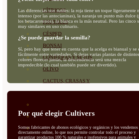
CÍTRICOS
Las diferencias son sutiles: la roja tiene un toque ligeramente
intenso (por las antocianinas), la naranja un punto más dulce 
los betacarotenos), la blanca es la más neutral. Pero las cinco 
FRUTALES
muy similares en uso culinario.
CÉSPED
¿Se puede guardar la semilla?
BONSAI
Sí, pero hay que tener en cuenta que la acelga es bianual y se
fácilmente entre variedades. Si dejas varias plantas de distinto
CONÍFERAS Y SETOS
colores florecer juntas, la descendencia será una mezcla
impredecible (lo cual también puede ser divertido).
OLIVO
CACTUS, CRASAS Y
SUCULENTAS
PLANTAS DE INTERIOR
Por qué elegir Cultivers
ORQUIDEAS
Somos fabricantes de abonos ecológicos y orgánicos y los vendemos
ORNAMENTALES
directamente online, lo que nos permite controlar todo el proceso y
garantizar productos 100 % naturales e inofensivos para animales y