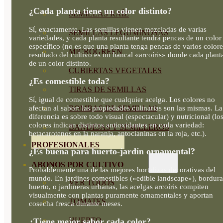
¿Cada planta tiene un color distinto?
SEMILLAS RAÍZ
Sí, exactamente. Las semillas vienen mezcladas de varias
SEMILLAS LEGUMINOSAS
variedades, y cada planta resultante tendrá pencas de un color
específico (no es que una planta tenga pencas de varios colore
MICROGREEN
resultado del cultivo es un bancal «arcoíris» donde cada plant
de un color distinto.
CUBIERTAS VEGETALES
¿Es comestible toda?
TIRAS DE SEMILLAS
Sí, igual de comestible que cualquier acelga. Los colores no
afectan al sabor: las propiedades culinarias son las mismas. La
BOMBAS DE SEMILLAS
diferencia es sobre todo visual (espectacular) y nutricional (lo
colores indican distintos antioxidantes en cada variedad:
BANDEJAS Y SEMILLEROS
betacarotenos en la naranja, antocianinas en la roja, etc.).
PROFESIONALES
¿Es buena para huerto-jardín ornamental?
ABONOS POR CULTIVO
Probablemente una de las mejores hortalizas decorativas del
mundo. En jardines comestibles («edible landscape»), bordura
VER TODOS
huerto, o jardineras urbanas, las acelgas arcoíris compiten
visualmente con plantas puramente ornamentales y aportan
TOMATES
cosecha fresca durante meses.
HUERTO
¿Tiene mejor sabor cada color?