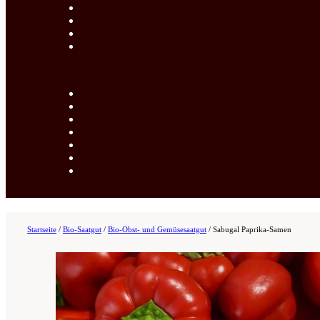
Startseite
/
Bio-Saatgut
/
Bio-Obst- und Gemüsesaatgut
/
Sabugal Paprika-Samen