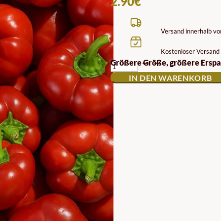
2.90
€
Versand innerhalb v
Kostenloser Versand 
SABUGAL
Größere Größe, größere Erspa
PAPRIKA-
IN DEN WARENKORB
SAMEN
MENGE