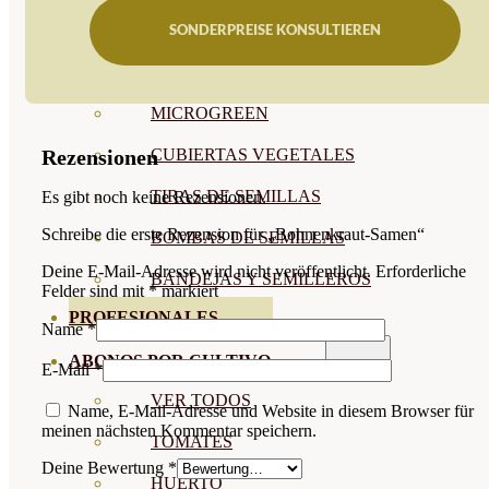
SONDERPREISE KONSULTIEREN
SEMILLAS RAÍZ
SEMILLAS LEGUMINOSAS
MICROGREEN
Rezensionen
CUBIERTAS VEGETALES
TIRAS DE SEMILLAS
Es gibt noch keine Rezensionen.
Schreibe die erste Rezension für „Bohnenkraut-Samen“
BOMBAS DE SEMILLAS
Deine E-Mail-Adresse wird nicht veröffentlicht.
Erforderliche
BANDEJAS Y SEMILLEROS
Felder sind mit
*
markiert
PROFESIONALES
Name
*
ABONOS POR CULTIVO
E-Mail
*
VER TODOS
Name, E-Mail-Adresse und Website in diesem Browser für
meinen nächsten Kommentar speichern.
TOMATES
Deine Bewertung
*
HUERTO