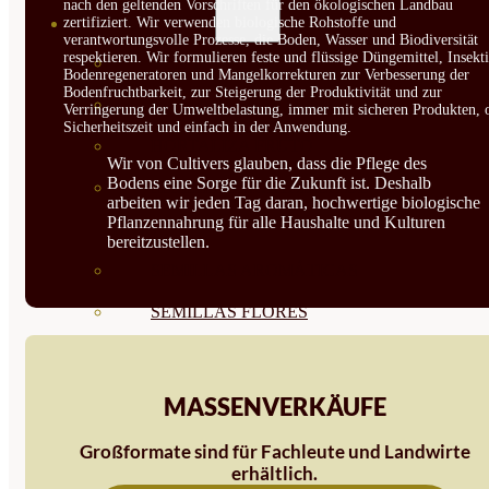
nach den geltenden Vorschriften für den ökologischen Landbau
zertifiziert. Wir verwenden biologische Rohstoffe und
SEMILLAS
verantwortungsvolle Prozesse, die Boden, Wasser und Biodiversität
respektieren. Wir formulieren feste und flüssige Düngemittel, Insekti
VER TODAS
Bodenregeneratoren und Mangelkorrekturen zur Verbesserung der
Bodenfruchtbarkeit, zur Steigerung der Produktivität und zur
BIODINÁMICAS DEMETER
Verringerung der Umweltbelastung, immer mit sicheren Produkten, 
Sicherheitszeit und einfach in der Anwendung.
HORTALIZA FRUTO
Wir von Cultivers glauben, dass die Pflege des
Bodens eine Sorge für die Zukunft ist. Deshalb
SEMILLAS HORTALIZA DE
arbeiten wir jeden Tag daran, hochwertige biologische
Pflanzennahrung für alle Haushalte und Kulturen
HOJA
bereitzustellen.
SEMILLAS AROMÁTICAS
SEMILLAS FLORES
SEMILLAS FLORES
COMESTIBLES
MASSENVERKÄUFE
SEMILLAS TRADICIONALES
Großformate sind für Fachleute und Landwirte
erhältlich.
SEMILLAS BRASICAS