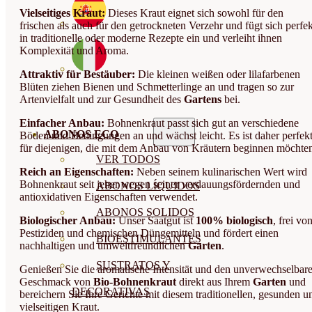
Vielseitiges Kraut:
Dieses Kraut eignet sich sowohl für den
frischen als auch für den getrockneten Verzehr und fügt sich perfek
in traditionelle oder moderne Rezepte ein und verleiht ihnen
Komplexität und Aroma.
Attraktiv für Bestäuber:
Die kleinen weißen oder lilafarbenen
Blüten ziehen Bienen und Schmetterlinge an und tragen so zur
Artenvielfalt und zur Gesundheit des
Gartens
bei.
Einfacher Anbau:
Bohnenkraut passt sich gut an verschiedene
ABONOS ECO
Böden und Bedingungen an und wächst leicht. Es ist daher perfek
für diejenigen, die mit dem Anbau von Kräutern beginnen möchte
VER TODOS
Reich an Eigenschaften:
Neben seinem kulinarischen Wert wird
Bohnenkraut seit jeher wegen seiner verdauungsfördernden und
ABONOS LÍQUIDOS
antioxidativen Eigenschaften verwendet.
ABONOS SOLIDOS
Biologischer Anbau:
Unser Saatgut ist
100% biologisch
, frei vo
Pestiziden und chemischen Düngemitteln und fördert einen
BIOESTIMULANTES
nachhaltigen und umweltfreundlichen
Garten
.
SUSTRATOS Y
Genießen Sie die aromatische Intensität und den unverwechselbar
Geschmack von
Bio-Bohnenkraut
direkt aus Ihrem
Garten
und
DECORATIVAS
bereichern Sie Ihre Gerichte mit diesem traditionellen, gesunden u
vielseitigen Kraut.