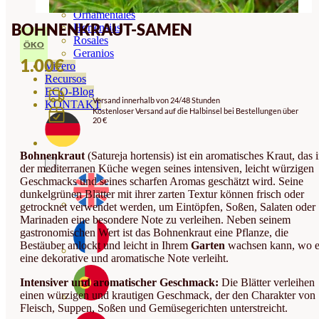
Orquideas
Ornamentales
BOHNENKRAUT-SAMEN
Hortensias
Rosales
ÖKO
Geranios
1.00
€
Vivero
Recursos
ECO-Blog
Versand innerhalb von 24/48 Stunden
KONTAKT
Kostenloser Versand auf die Halbinsel bei Bestellungen über
20 €
Bohnenkraut
(Satureja hortensis) ist ein aromatisches Kraut, das 
der mediterranen Küche wegen seines intensiven, leicht würzigen
Geschmacks und seines scharfen Aromas geschätzt wird. Seine
dunkelgrünen Blätter mit ihrer zarten Textur können frisch oder
getrocknet verwendet werden, um Eintöpfen, Soßen, Salaten oder
Marinaden eine besondere Note zu verleihen. Neben seinem
gastronomischen Wert ist das Bohnenkraut eine Pflanze, die
Bestäuber anlockt und leicht in Ihrem
Garten
wachsen kann, wo e
eine dekorative und aromatische Note verleiht.
Intensiver und aromatischer Geschmack:
Die Blätter verleihen
einen würzigen und krautigen Geschmack, der den Charakter von
Fleisch, Suppen, Soßen und Gemüsegerichten unterstreicht.