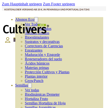
Zum Hauptinhalt springen
Zum Footer springen
KOSTENLOSER VERSAND AB 20 €, IN PENINSULA UND PORTUGAL (24/72H)
Abonos Eco
Ver Todos
Abonos Líquidos
Abonos Solidos
Bioestimulantes
0
Sustratos y decorativas
Correctores de Carencias
Enraizantes
Maduración y Engorde
Regeneradores del suelo
Ácidos húmicos
Materias primas
Protección Cultivos y Plantas
Plantas interior
GrowPunch
Semillas
Ver todas
Biodinámicas Demeter
Hortaliza Fruto
Semillas Hortaliza de Hoja
Semillas Aromáticas