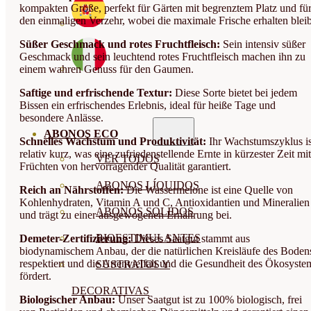
kompakten Größe, perfekt für Gärten mit begrenztem Platz und fü
den einmaligen Verzehr, wobei die maximale Frische erhalten bleib
Süßer Geschmack und rotes Fruchtfleisch:
Sein intensiv süßer
Geschmack und sein leuchtend rotes Fruchtfleisch machen ihn zu
einem wahren Genuss für den Gaumen.
Saftige und erfrischende Textur:
Diese Sorte bietet bei jedem
Bissen ein erfrischendes Erlebnis, ideal für heiße Tage und
besondere Anlässe.
ABONOS ECO
Schnelles Wachstum und Produktivität:
Ihr Wachstumszyklus is
relativ kurz, was eine zufriedenstellende Ernte in kürzester Zeit mit
VER TODOS
Früchten von hervorragender Qualität garantiert.
ABONOS LÍQUIDOS
Reich an Nährstoffen:
Die Wassermelone ist eine Quelle von
Kohlenhydraten, Vitamin A und C, Antioxidantien und Mineralien
ABONOS SOLIDOS
und trägt zu einer ausgewogenen Ernährung bei.
BIOESTIMULANTES
Demeter-Zertifizierung:
Dieses Saatgut stammt aus
biodynamischem Anbau, der die natürlichen Kreisläufe des Boden
respektiert und die Artenvielfalt und die Gesundheit des Ökosyste
SUSTRATOS Y
fördert.
DECORATIVAS
Biologischer Anbau:
Unser Saatgut ist zu 100% biologisch, frei