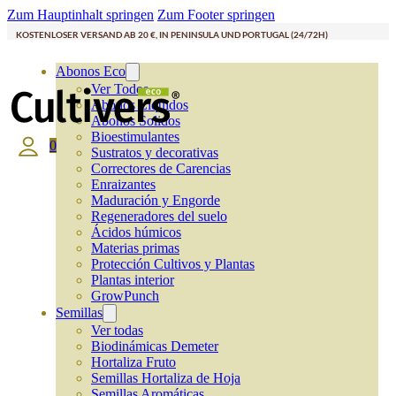
Zum Hauptinhalt springen
Zum Footer springen
KOSTENLOSER VERSAND AB 20 €, IN PENINSULA UND PORTUGAL (24/72H)
Abonos Eco
Ver Todos
Abonos Líquidos
Abonos Solidos
Bioestimulantes
0
Sustratos y decorativas
Correctores de Carencias
Enraizantes
Maduración y Engorde
Regeneradores del suelo
Ácidos húmicos
Materias primas
Protección Cultivos y Plantas
Plantas interior
GrowPunch
Semillas
Ver todas
Biodinámicas Demeter
Hortaliza Fruto
Semillas Hortaliza de Hoja
Semillas Aromáticas