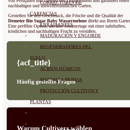
von Pestiziden und chemischen Düngemitteln und garantiert einen
CORRECTORES DE
nachhaltigen und umweltfreundlichen Garten.
CARENCIAS
Genießen Sie den Geschmack, die Frische und die Qualität der
Demeter Bio Sugar Baby Wassermelone
direkt aus Ihrem Garte
ENRAIZANTES
Eine perfekte Option, um Ihre Sommertage mit einer nahrhaften,
köstlichen und nachhaltigen Frucht zu versüßen.
MADURACIÓN Y ENGORDE
REGENERADORES DEL
SUELO
{acf_title}
ÁCIDOS HÚMICOS
MATERIAS PRIMAS
Häufig gestellte Fragen
PROTECCIÓN CULTIVOS Y
PLANTAS
PLANTAS INTERIOR
GROWPUNCH
Warum Cultivers wählen