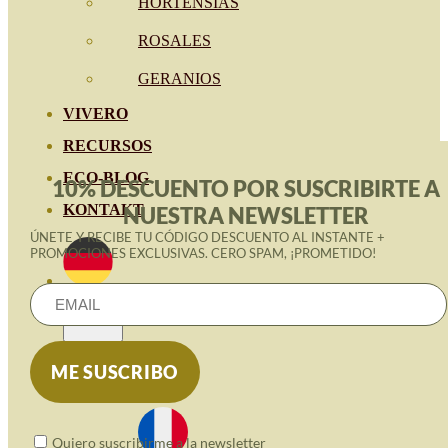
HORTENSIAS
ROSALES
GERANIOS
VIVERO
RECURSOS
ECO-BLOG
10% DESCUENTO POR SUSCRIBIRTE A
KONTAKT
NUESTRA NEWSLETTER
ÚNETE Y RECIBE TU CÓDIGO DESCUENTO AL INSTANTE +
PROMOCIONES EXCLUSIVAS. CERO SPAM, ¡PROMETIDO!
Quiero suscribirme a la newsletter