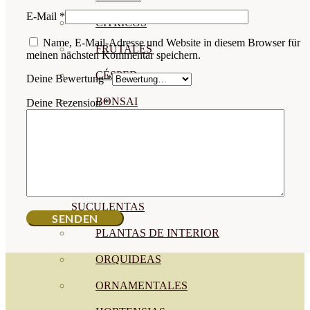
E-Mail
*
CÍTRICOS
Name, E-Mail-Adresse und Website in diesem Browser für
FRUTALES
meinen nächsten Kommentar speichern.
CÉSPED
Deine Bewertung
*
BONSAI
Deine Rezension
*
CONÍFERAS Y SETOS
OLIVO
CACTUS, CRASAS Y
SUCULENTAS
PLANTAS DE INTERIOR
ORQUIDEAS
ORNAMENTALES