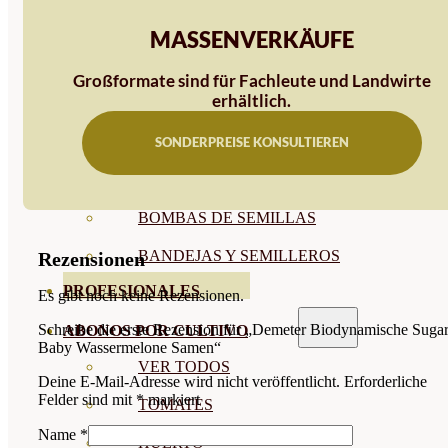
SEMILLAS RAÍZ
MASSENVERKÄUFE
SEMILLAS LEGUMINOSAS
Großformate sind für Fachleute und Landwirte
erhältlich.
MICROGREEN
CUBIERTAS VEGETALES
SONDERPREISE KONSULTIEREN
TIRAS DE SEMILLAS
BOMBAS DE SEMILLAS
BANDEJAS Y SEMILLEROS
Rezensionen
PROFESIONALES
Es gibt noch keine Rezensionen.
Schreibe die erste Rezension für „Demeter Biodynamische Suga
ABONOS POR CULTIVO
Baby Wassermelone Samen“
VER TODOS
Deine E-Mail-Adresse wird nicht veröffentlicht.
Erforderliche
Felder sind mit
*
markiert
TOMATES
Name
*
HUERTO