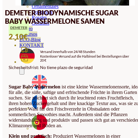
Orquideas
Ornamentales
DEMETER BIODYNAMISCHE SUGAR
Hortensias
Rosales
BABY WASSERMELONE SAMEN
Geranios
DEMETER
Vivero
Recursos
2.10
€
ECO-Blog
KONTAKT
Versand innerhalb von 24/48 Stunden
Kostenloser Versand auf die Halbinsel bei Bestellungen über
20 €
Sicherheitsfrist: No tiene plazo de seguridad
Sugar Baby Watermelon
ist eine kleine Wassermelonensorte, ide
für alle, die süße, saftige und erfrischende Früchte in ihrem Garten
suchen. Sie zeichnet sich durch ihr leuchtend rotes Fruchtfleisch,
ihren hohen Zuckergehalt und ihre knackige Textur aus, was sie z
perfekten Wahl für den Frischverzehr in Obstsalaten oder
sommerlichen Smoothies macht. Außerdem sind die Pflanzen
widerstandsfähig und produktiv und passen sich gut an verschiede
Klimazonen und Böden an.
Klein und praktisch:
Produziert Wassermelonen in einer