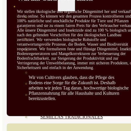
SEMILLAS
Wir stellen ökologische und organische Düngemittel her und verkauf
direkt online. So können wir den gesamten Prozess kontrollieren un
VER TODAS
100% natürliche und unschädliche Produkte für Tiere und Pflanzen
garantieren und sie zu einem fairen Preis für den Verbraucher verkau
BIODINÁMICAS DEMETER
Alle unsere Düngemittel und Insektizide sind zu 100 % biologisch u
nach den geltenden Vorschriften für den ökologischen Landbau
HORTALIZA FRUTO
zertifiziert. Wir verwenden biologische Rohstoffe und
verantwortungsvolle Prozesse, die Boden, Wasser und Biodiversität
respektieren. Wir formulieren feste und flüssige Düngemittel, Insekti
SEMILLAS HORTALIZA DE
Bodenregeneratoren und Mangelkorrekturen zur Verbesserung der
Bodenfruchtbarkeit, zur Steigerung der Produktivität und zur
HOJA
Verringerung der Umweltbelastung, immer mit sicheren Produkten, 
Sicherheitszeit und einfach in der Anwendung.
SEMILLAS AROMÁTICAS
Wir von Cultivers glauben, dass die Pflege des
Bodens eine Sorge für die Zukunft ist. Deshalb
SEMILLAS FLORES
arbeiten wir jeden Tag daran, hochwertige biologische
Pflanzennahrung für alle Haushalte und Kulturen
SEMILLAS FLORES
bereitzustellen.
COMESTIBLES
SEMILLAS TRADICIONALES
SEMILLAS BRASICAS