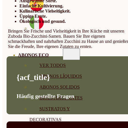
Ausgewählte Sorte.
Einfache Kultivierung.
Kulinarische Vielseitigkeit.
Üppige Ernte.
Ökologisch und gesund.
Bringen Sie Frische und Vielseitigkeit in Ihre Küche mit unseren
Zuboda Bio-Zucchini-Samen. Bauen Sie Ihre eigenen
schmackhaften und nahrhaften Zucchini zu Hause an und genieße
Sie die Freude, Ihre eigenen Zutaten zu ernten.
ABONOS ECO
VER TODOS
{acf_title}
ABONOS LÍQUIDOS
ABONOS SOLIDOS
Häufig gestellte Fragen
BIOESTIMULANTES
SUSTRATOS Y
DECORATIVAS