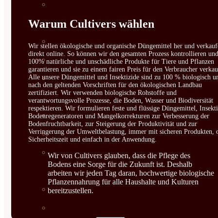
CORRECTORES DE
Warum Cultivers wählen
CARENCIAS
ENRAIZANTES
Wir stellen ökologische und organische Düngemittel her und verkauf
direkt online. So können wir den gesamten Prozess kontrollieren un
MADURACIÓN Y ENGORDE
100% natürliche und unschädliche Produkte für Tiere und Pflanzen
garantieren und sie zu einem fairen Preis für den Verbraucher verkau
Alle unsere Düngemittel und Insektizide sind zu 100 % biologisch u
REGENERADORES DEL
nach den geltenden Vorschriften für den ökologischen Landbau
zertifiziert. Wir verwenden biologische Rohstoffe und
SUELO
verantwortungsvolle Prozesse, die Boden, Wasser und Biodiversität
respektieren. Wir formulieren feste und flüssige Düngemittel, Insekti
ÁCIDOS HÚMICOS
Bodenregeneratoren und Mangelkorrekturen zur Verbesserung der
Bodenfruchtbarkeit, zur Steigerung der Produktivität und zur
Verringerung der Umweltbelastung, immer mit sicheren Produkten, 
MATERIAS PRIMAS
Sicherheitszeit und einfach in der Anwendung.
PROTECCIÓN CULTIVOS Y
Wir von Cultivers glauben, dass die Pflege des
Bodens eine Sorge für die Zukunft ist. Deshalb
PLANTAS
arbeiten wir jeden Tag daran, hochwertige biologische
Pflanzennahrung für alle Haushalte und Kulturen
PLANTAS INTERIOR
bereitzustellen.
GROWPUNCH