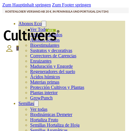
Zum Hauptinhalt springen
Zum Footer springen
KOSTENLOSER VERSAND AB 20 €, IN PENINSULA UND PORTUGAL (24/72H)
Abonos Eco
Ver Todos
Abonos Líquidos
Abonos Solidos
Bioestimulantes
0
Sustratos y decorativas
Correctores de Carencias
Enraizantes
Maduración y Engorde
Regeneradores del suelo
Ácidos húmicos
Materias primas
Protección Cultivos y Plantas
Plantas interior
GrowPunch
Semillas
Ver todas
Biodinámicas Demeter
Hortaliza Fruto
Semillas Hortaliza de Hoja
Semillas Aromáticas