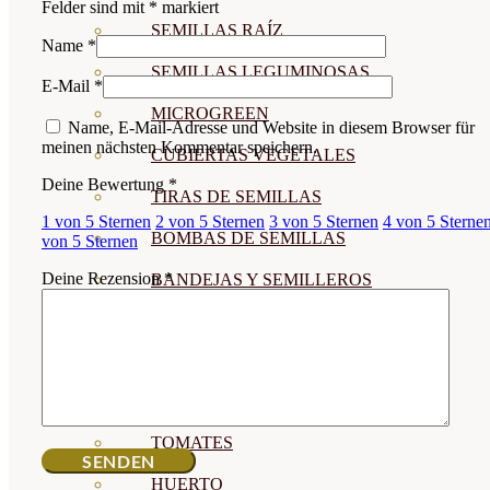
Felder sind mit
*
markiert
SEMILLAS RAÍZ
Name
*
SEMILLAS LEGUMINOSAS
E-Mail
*
MICROGREEN
Name, E-Mail-Adresse und Website in diesem Browser für
meinen nächsten Kommentar speichern.
CUBIERTAS VEGETALES
Deine Bewertung
*
TIRAS DE SEMILLAS
1 von 5 Sternen
2 von 5 Sternen
3 von 5 Sternen
4 von 5 Sterne
BOMBAS DE SEMILLAS
von 5 Sternen
Deine Rezension
*
BANDEJAS Y SEMILLEROS
PROFESIONALES
ABONOS POR CULTIVO
VER TODOS
TOMATES
HUERTO