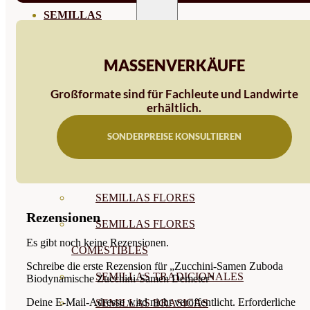
SEMILLAS
VER TODAS
MASSENVERKÄUFE
BIODINÁMICAS DEMETER
HORTALIZA FRUTO
Großformate sind für Fachleute und Landwirte
erhältlich.
SEMILLAS HORTALIZA DE
SONDERPREISE KONSULTIEREN
HOJA
SEMILLAS AROMÁTICAS
SEMILLAS FLORES
Rezensionen
SEMILLAS FLORES
Es gibt noch keine Rezensionen.
COMESTIBLES
Schreibe die erste Rezension für „Zucchini-Samen Zuboda
SEMILLAS TRADICIONALES
Biodynamische Zucchini-Samen Demeter“
Deine E-Mail-Adresse wird nicht veröffentlicht.
Erforderliche
SEMILLAS BRASICAS