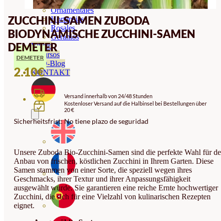
Orquideas
Ornamentales
ZUCCHINI-SAMEN ZUBODA
Hortensias
Rosales
BIODYNAMISCHE ZUCCHINI-SAMEN
Geranios
DEMETER
Vivero
Recursos
DEMETER
ECO-Blog
2.10
€
KONTAKT
Versand innerhalb von 24/48 Stunden
Kostenloser Versand auf die Halbinsel bei Bestellungen über
20 €
Sicherheitsfrist: No tiene plazo de seguridad
Unsere Zuboda Bio-Zucchini-Samen sind die perfekte Wahl für d
Anbau von frischen, köstlichen Zucchini in Ihrem Garten. Diese
Samen stammen von einer Sorte, die speziell wegen ihres
Geschmacks, ihrer Textur und ihrer Anpassungsfähigkeit
ausgewählt wurde. Sie garantieren eine reiche Ernte hochwertiger
Zucchini, die sich für eine Vielzahl von kulinarischen Rezepten
eignet.