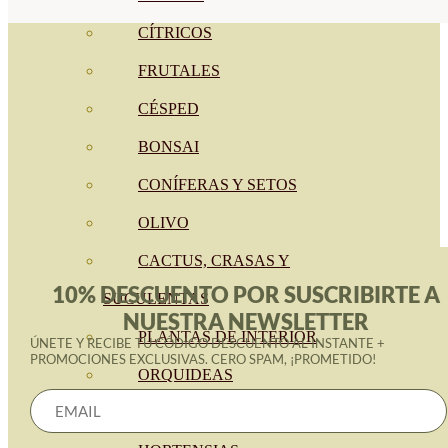
CÍTRICOS
FRUTALES
CÉSPED
BONSAI
CONÍFERAS Y SETOS
OLIVO
CACTUS, CRASAS Y
10% DESCUENTO POR SUSCRIBIRTE A
SUCULENTAS
NUESTRA NEWSLETTER
PLANTAS DE INTERIOR
ÚNETE Y RECIBE TU CÓDIGO DESCUENTO AL INSTANTE +
PROMOCIONES EXCLUSIVAS. CERO SPAM, ¡PROMETIDO!
ORQUIDEAS
ORNAMENTALES