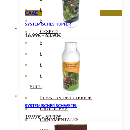
CÍTRICOS
CAAE
FRUTALES
SYSTEMISCHES KUPFER
CÉSPED
Preisspanne:
16.99
€
–
63.90
€
16.99€
BONSAI
bis
CONÍFERAS Y SETOS
63.90€
OLIVO
CACTUS, CRASAS Y
SUCULENTAS
PLANTAS DE INTERIOR
SYSTEMISCHER SCHWEFEL
ORQUIDEAS
Preisspanne:
19.97
€
–
59.97
€
ORNAMENTALES
19.97€