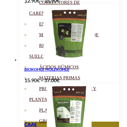
Preisspanne:
12.90
€
–
15.90
€
CORRECTORES DE
12.90€
CARENCIAS
bis
15.90€
ENRAIZANTES
MADURACIÓN Y ENGORDE
REGENERADORES DEL
SUELO
ÁCIDOS HÚMICOS
BIOKOHLE HOLZKOHLE
MATERIAS PRIMAS
Preisspanne:
15.90
€
–
37.00
€
15.90€
PROTECCIÓN CULTIVOS Y
bis
PLANTAS
37.00€
PLANTAS INTERIOR
GROWPUNCH
CAAE