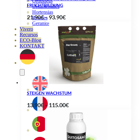
Orquideas
FRUCHTBILDUNG
Ornamentales
Hortensias
Preisspanne:
21.90
€
–
93.90
€
Rosales
Geranios
21.90€
Vivero
bis
Recursos
ECO-Blog
93.90€
KONTAKT
STEIGEN WACHSTUM
Preisspanne:
13.90
€
–
115.00
€
13.90€
bis
115.00€