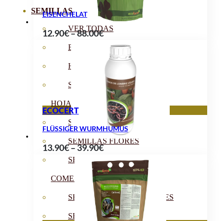
SEMILLAS
EISENCHELAT
VER TODAS
Preisspanne:
12.90
€
–
88.00
€
12.90€
BIODINÁMICAS DEMETER
bis
HORTALIZA FRUTO
88.00€
SEMILLAS HORTALIZA DE
HOJA
ECOCERT
SEMILLAS AROMÁTICAS
FLÜSSIGER WURMHUMUS
SEMILLAS FLORES
Preisspanne:
13.90
€
–
39.90
€
13.90€
SEMILLAS FLORES
bis
COMESTIBLES
39.90€
SEMILLAS TRADICIONALES
SEMILLAS BRASICAS