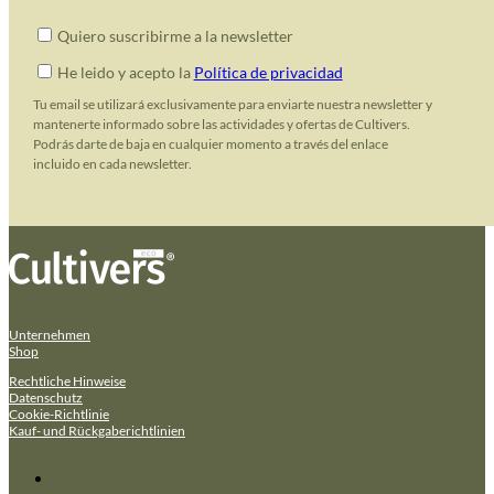
Quiero suscribirme a la newsletter
He leido y acepto la
Política de privacidad
Tu email se utilizará exclusivamente para enviarte nuestra newsletter y
mantenerte informado sobre las actividades y ofertas de Cultivers.
Podrás darte de baja en cualquier momento a través del enlace
incluido en cada newsletter.
Unternehmen
Shop
Rechtliche Hinweise
Datenschutz
Cookie-Richtlinie
Kauf- und Rückgaberichtlinien