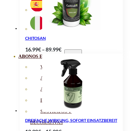
CHITOSAN
Preisspanne:
16.99
€
–
89.99
€
16.99€
ABONOS ECO
bis
VER TODOS
89.99€
ABONOS LÍQUIDOS
ABONOS SOLIDOS
BIOESTIMULANTES
SUSTRATOS Y
DREIFACHE WIRKUNG, SOFORT EINSATZBEREIT
DECORATIVAS