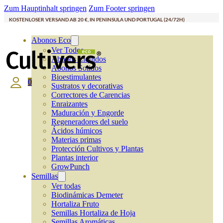
Zum Hauptinhalt springen
Zum Footer springen
KOSTENLOSER VERSAND AB 20 €, IN PENINSULA UND PORTUGAL (24/72H)
Abonos Eco
Ver Todos
Abonos Líquidos
Abonos Solidos
Bioestimulantes
0
Sustratos y decorativas
Correctores de Carencias
Enraizantes
Maduración y Engorde
Regeneradores del suelo
Ácidos húmicos
Materias primas
Protección Cultivos y Plantas
Plantas interior
GrowPunch
Semillas
Ver todas
Biodinámicas Demeter
Hortaliza Fruto
Semillas Hortaliza de Hoja
Semillas Aromáticas