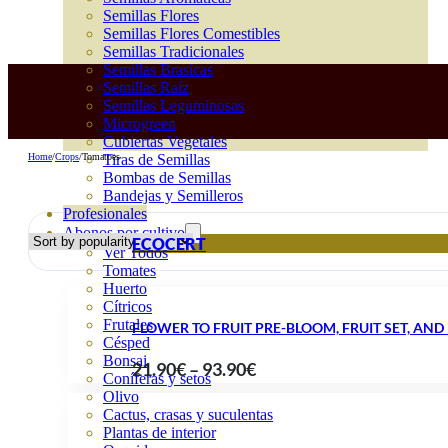
Semillas Flores
Semillas Flores Comestibles
Semillas Tradicionales
Semillas Brasicas
Semillas Raíz
Semillas Leguminosas
Microgreen
Cubiertas Vegetales
Home
/
Crops
/
Tomatoes
Tiras de Semillas
Bombas de Semillas
Bandejas y Semilleros
Profesionales
Abonos por cultivo
ECOCERT
Ver Todos
Tomates
Huerto
Cítricos
Frutales
FLOWER TO FRUIT PRE-BLOOM, FRUIT SET, AND 
Césped
Bonsai
Price
21.90
€
–
93.90
€
Coníferas y setos
range:
Olivo
Cactus, crasas y suculentas
21.90€
Plantas de interior