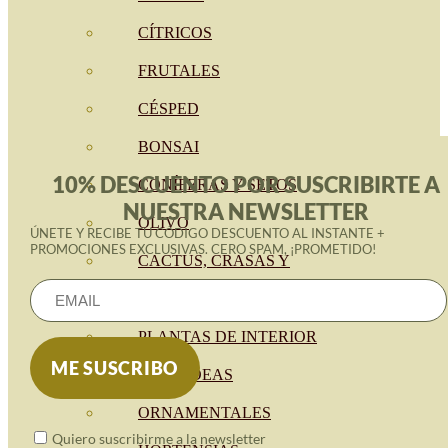
CÍTRICOS
FRUTALES
CÉSPED
BONSAI
10% DESCUENTO POR SUSCRIBIRTE A
CONÍFERAS Y SETOS
NUESTRA NEWSLETTER
OLIVO
ÚNETE Y RECIBE TU CÓDIGO DESCUENTO AL INSTANTE +
PROMOCIONES EXCLUSIVAS. CERO SPAM, ¡PROMETIDO!
CACTUS, CRASAS Y
SUCULENTAS
PLANTAS DE INTERIOR
ORQUIDEAS
ORNAMENTALES
Quiero suscribirme a la newsletter