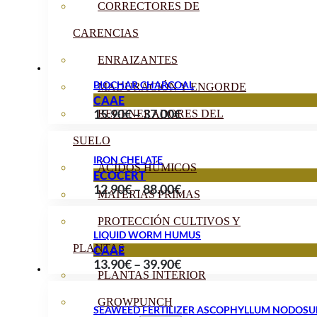
CORRECTORES DE
CARENCIAS
ENRAIZANTES
BIOCHAR CHARCOAL
MADURACIÓN Y ENGORDE
CAAE
Price
15.90
€
–
37.00
€
REGENERADORES DEL
range:
SUELO
15.90€
IRON CHELATE
ÁCIDOS HÚMICOS
through
ECOCERT
Price
12.90
€
–
88.00
€
37.00€
MATERIAS PRIMAS
range:
PROTECCIÓN CULTIVOS Y
12.90€
LIQUID WORM HUMUS
through
PLANTAS
CAAE
Price
13.90
€
–
39.90
€
88.00€
PLANTAS INTERIOR
range:
13.90€
GROWPUNCH
SEAWEED FERTILIZER ASCOPHYLLUM NODOS