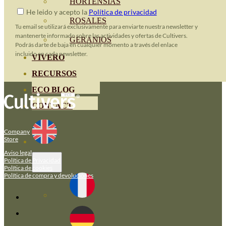
HORTENSIAS
He leido y acepto la
Política de privacidad
ROSALES
Tu email se utilizará exclusivamente para enviarte nuestra newsletter y
mantenerte informado sobre las actividades y ofertas de Cultivers.
GERANIOS
Podrás darte de baja en cualquier momento a través del enlace
incluido en cada newsletter.
VIVERO
RECURSOS
ECO BLOG
CONTACT
Company
Store
Aviso legal
Política de Privacidad
Política de cookies
Política de compra y devoluciones