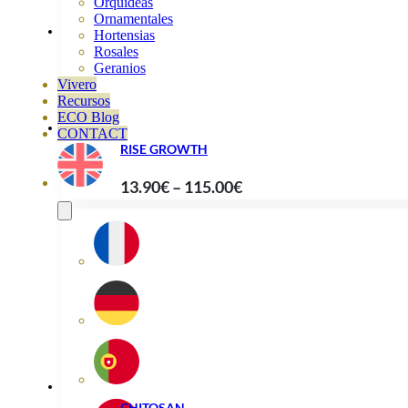
through
Orquideas
Ornamentales
93.90€
Hortensias
Rosales
Geranios
Vivero
Recursos
ECO Blog
CONTACT
RISE GROWTH
Price
13.90
€
–
115.00
€
range:
13.90€
through
115.00€
CHITOSAN