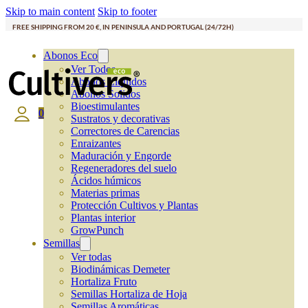
Skip to main content
Skip to footer
FREE SHIPPING FROM 20 €, IN PENINSULA AND PORTUGAL (24/72H)
Abonos Eco
Ver Todos
Abonos Líquidos
Abonos Solidos
Bioestimulantes
0
Sustratos y decorativas
Correctores de Carencias
Enraizantes
Maduración y Engorde
Regeneradores del suelo
Ácidos húmicos
Materias primas
Protección Cultivos y Plantas
Plantas interior
GrowPunch
Semillas
Ver todas
Biodinámicas Demeter
Hortaliza Fruto
Semillas Hortaliza de Hoja
Semillas Aromáticas