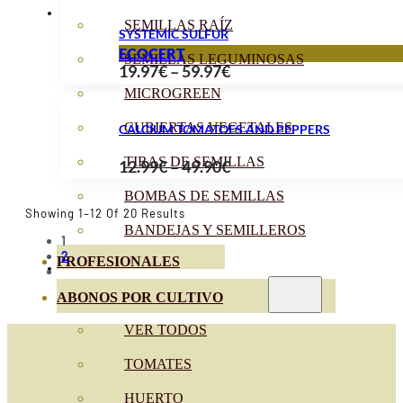
SEMILLAS RAÍZ
SYSTEMIC SULFUR
ECOCERT
SEMILLAS LEGUMINOSAS
Price
19.97
€
–
59.97
€
range:
MICROGREEN
19.97€
CUBIERTAS VEGETALES
CALCIUM TOMATOES AND PEPPERS
through
TIRAS DE SEMILLAS
Price
12.99
€
–
49.90
€
59.97€
range:
BOMBAS DE SEMILLAS
12.99€
Sorted
Showing 1–12 Of 20 Results
By
BANDEJAS Y SEMILLEROS
through
1
Popularity
2
49.90€
PROFESIONALES
ABONOS POR CULTIVO
VER TODOS
TOMATES
HUERTO