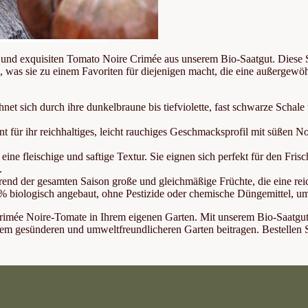
und exquisiten Tomato Noire Crimée aus unserem Bio-Saatgut. Diese Sor
was sie zu einem Favoriten für diejenigen macht, die eine außergewöh
t sich durch ihre dunkelbraune bis tiefviolette, fast schwarze Schale 
t für ihr reichhaltiges, leicht rauchiges Geschmacksprofil mit süßen No
ne fleischige und saftige Textur. Sie eignen sich perfekt für den Fr
.
end der gesamten Saison große und gleichmäßige Früchte, die eine reic
 biologisch angebaut, ohne Pestizide oder chemische Düngemittel, u
mée Noire-Tomate in Ihrem eigenen Garten. Mit unserem Bio-Saatgut k
m gesünderen und umweltfreundlicheren Garten beitragen. Bestellen Si