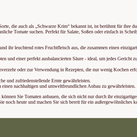
te, die auch als „Schwarze Krim“ bekannt ist, ist berühmt für ihre dun
nliche Tomate suchen. Perfekt für Salate, Soßen oder einfach in Schei
und ihr leuchtend rotes Fruchtfleisch aus, die zusammen einen einzigar
ten und einer perfekt ausbalancierten Säure - ideal, um jedes Gericht z
ischverzehr oder zur Verwendung in Rezepten, die nur wenig Kochen erf
he und zufriedenstellende Ernte gewährleisten.
m einen nachhaltigen und umweltfreundlichen Anbau zu gewährleisten.
önnen Sie Tomaten anbauen, die sich nicht nur durch ihr einzigartig
e noch heute und machen Sie sich bereit für ein außergewöhnliches ku