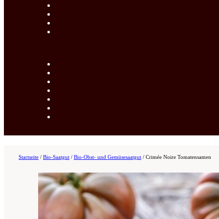
Startseite
/
Bio-Saatgut
/
Bio-Obst- und Gemüsesaatgut
/
Crimée Noire Tomatensamen