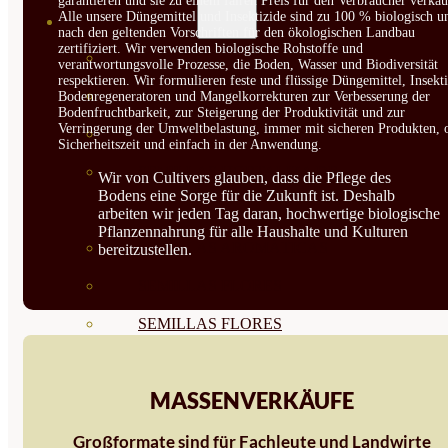
garantieren und sie zu einem fairen Preis für den Verbraucher verkau
Alle unsere Düngemittel und Insektizide sind zu 100 % biologisch u
SEMILLAS
nach den geltenden Vorschriften für den ökologischen Landbau
zertifiziert. Wir verwenden biologische Rohstoffe und
VER TODAS
verantwortungsvolle Prozesse, die Boden, Wasser und Biodiversität
respektieren. Wir formulieren feste und flüssige Düngemittel, Insekti
BIODINÁMICAS DEMETER
Bodenregeneratoren und Mangelkorrekturen zur Verbesserung der
Bodenfruchtbarkeit, zur Steigerung der Produktivität und zur
Verringerung der Umweltbelastung, immer mit sicheren Produkten, 
HORTALIZA FRUTO
Sicherheitszeit und einfach in der Anwendung.
SEMILLAS HORTALIZA DE
Wir von Cultivers glauben, dass die Pflege des
Bodens eine Sorge für die Zukunft ist. Deshalb
HOJA
arbeiten wir jeden Tag daran, hochwertige biologische
Pflanzennahrung für alle Haushalte und Kulturen
SEMILLAS AROMÁTICAS
bereitzustellen.
SEMILLAS FLORES
SEMILLAS FLORES
COMESTIBLES
MASSENVERKÄUFE
SEMILLAS TRADICIONALES
SEMILLAS BRASICAS
Großformate sind für Fachleute und Landwirte