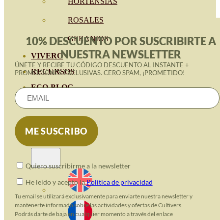
HORTENSIAS
ROSALES
GERANIOS
10% DESCUENTO POR SUSCRIBIRTE A
NUESTRA NEWSLETTER
VIVERO
ÚNETE Y RECIBE TU CÓDIGO DESCUENTO AL INSTANTE +
RECURSOS
PROMOCIONES EXCLUSIVAS. CERO SPAM, ¡PROMETIDO!
ECO-BLOG
KONTAKT
Quiero suscribirme a la newsletter
He leido y acepto la
Política de privacidad
Tu email se utilizará exclusivamente para enviarte nuestra newsletter y
mantenerte informado sobre las actividades y ofertas de Cultivers.
Podrás darte de baja en cualquier momento a través del enlace