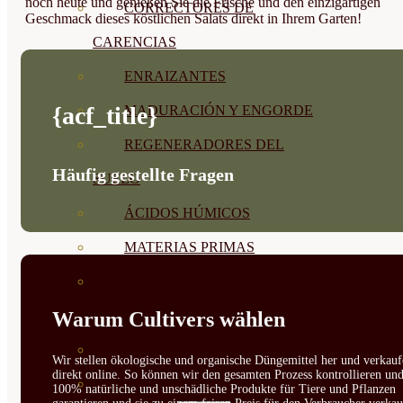
noch heute und genießen Sie die Frische und den einzigartigen
CORRECTORES DE
Geschmack dieses köstlichen Salats direkt in Ihrem Garten!
CARENCIAS
ENRAIZANTES
{acf_title}
MADURACIÓN Y ENGORDE
REGENERADORES DEL
Häufig gestellte Fragen
SUELO
ÁCIDOS HÚMICOS
MATERIAS PRIMAS
PROTECCIÓN CULTIVOS Y
Warum Cultivers wählen
PLANTAS
PLANTAS INTERIOR
Wir stellen ökologische und organische Düngemittel her und verkauf
direkt online. So können wir den gesamten Prozess kontrollieren un
GROWPUNCH
100% natürliche und unschädliche Produkte für Tiere und Pflanzen