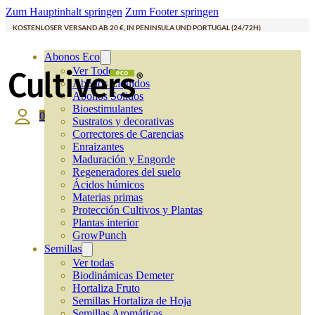
Zum Hauptinhalt springen
Zum Footer springen
KOSTENLOSER VERSAND AB 20 €, IN PENINSULA UND PORTUGAL (24/72H)
Abonos Eco
Ver Todos
Abonos Líquidos
Abonos Solidos
Bioestimulantes
0
Sustratos y decorativas
Correctores de Carencias
Enraizantes
Maduración y Engorde
Regeneradores del suelo
Ácidos húmicos
Materias primas
Protección Cultivos y Plantas
Plantas interior
GrowPunch
Semillas
Ver todas
Biodinámicas Demeter
Hortaliza Fruto
Semillas Hortaliza de Hoja
Semillas Aromáticas