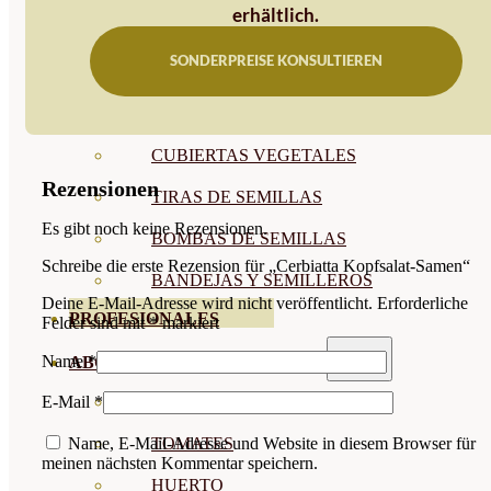
erhältlich.
SEMILLAS RAÍZ
SONDERPREISE KONSULTIEREN
SEMILLAS LEGUMINOSAS
MICROGREEN
CUBIERTAS VEGETALES
Rezensionen
TIRAS DE SEMILLAS
Es gibt noch keine Rezensionen.
BOMBAS DE SEMILLAS
Schreibe die erste Rezension für „Cerbiatta Kopfsalat-Samen“
BANDEJAS Y SEMILLEROS
Deine E-Mail-Adresse wird nicht veröffentlicht.
Erforderliche
PROFESIONALES
Felder sind mit
*
markiert
Name
*
ABONOS POR CULTIVO
VER TODOS
E-Mail
*
TOMATES
Name, E-Mail-Adresse und Website in diesem Browser für
meinen nächsten Kommentar speichern.
HUERTO