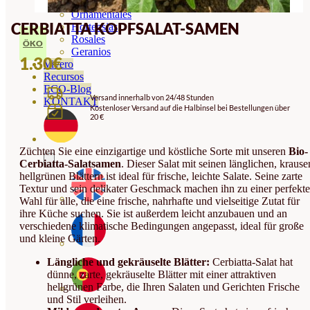
Orquideas
Ornamentales
CERBIATTA KOPFSALAT-SAMEN
Hortensias
Rosales
ÖKO
Geranios
1.30
€
Vivero
Recursos
ECO-Blog
Versand innerhalb von 24/48 Stunden
KONTAKT
Kostenloser Versand auf die Halbinsel bei Bestellungen über
20 €
Züchten Sie eine einzigartige und köstliche Sorte mit unseren
Bio-
Cerbiatta-Salatsamen
. Dieser Salat mit seinen länglichen, krause
hellgrünen Blättern ist ideal für frische, leichte Salate. Seine zarte
Textur und sein delikater Geschmack machen ihn zu einer perfekt
Wahl für alle, die eine frische, nahrhafte und vielseitige Zutat für
ihre Küche suchen. Sie ist außerdem leicht anzubauen und an
verschiedene klimatische Bedingungen angepasst, ideal für große
und kleine Gärten.
Längliche und gekräuselte Blätter:
Cerbiatta-Salat hat
dünne, zarte, gekräuselte Blätter mit einer attraktiven
hellgrünen Farbe, die Ihren Salaten und Gerichten Frische
und Stil verleihen.