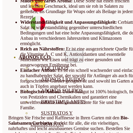
Mildes und zartes Aroma:
Diese Sorte hat einen frischen
und leichten Geschmack, ideal um sie roh in Salaten zu
genießen, als Grundlage für Wraps oder als Beilage in jede
Rezept.
Widerstandsfähigkeit und Anpassungsfähigkeit:
Cerbiatt
Salat ist widerstandsfähig gegenüber unterschiedlichen
Bedingungen und hat eine hohe Anpassungsfähigkeit, die d
Anbau in verschiedenen Jahreszeiten und Klimazonen
ermöglicht.
Reich an Nährstoffen:
Er ist eine ausgezeichnete Quelle fü
die Vitamine A, C und K, Antioxidantien und essentielle
ABONOS ECO
Mineralien wie Eisen und trägt zu einer gesunden und
ausgewogenen Ernährung bei.
VER TODOS
Einfacher Anbau:
Es ist ein schnell wachsender und einfa
zu handhabender Salat, der sowohl für Anfänger als auch fü
ABONOS LÍQUIDOS
fortgeschrittene Gärtner geeignet ist und sowohl im Garten a
auch in Töpfen angebaut werden kann.
ABONOS SOLIDOS
Biologischer Anbau:
Unser Saatgut ist 100% biologisch, fr
von Pestiziden und Chemikalien und garantiert eine
BIOESTIMULANTES
umweltfreundliche und gesunde Ernte für Sie und Ihre
Familie.
SUSTRATOS Y
Bringen Sie Frische und Raffinesse in Ihren Garten mit den
Bio-
Salatsamen Cerbiatta
. Perfekt für alle, die ein vielseitiges,
DECORATIVAS
nahrhaftes und leicht anzubauenes Gemüse suchen. Bestellen Sie