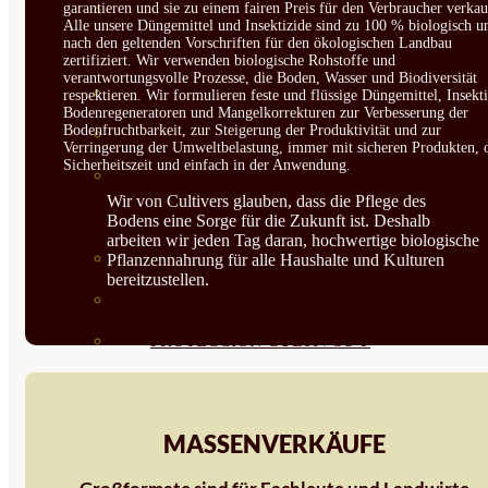
garantieren und sie zu einem fairen Preis für den Verbraucher verkau
CORRECTORES DE
Alle unsere Düngemittel und Insektizide sind zu 100 % biologisch u
nach den geltenden Vorschriften für den ökologischen Landbau
CARENCIAS
zertifiziert. Wir verwenden biologische Rohstoffe und
verantwortungsvolle Prozesse, die Boden, Wasser und Biodiversität
ENRAIZANTES
respektieren. Wir formulieren feste und flüssige Düngemittel, Insekti
Bodenregeneratoren und Mangelkorrekturen zur Verbesserung der
Bodenfruchtbarkeit, zur Steigerung der Produktivität und zur
MADURACIÓN Y ENGORDE
Verringerung der Umweltbelastung, immer mit sicheren Produkten, 
Sicherheitszeit und einfach in der Anwendung.
REGENERADORES DEL
Wir von Cultivers glauben, dass die Pflege des
SUELO
Bodens eine Sorge für die Zukunft ist. Deshalb
arbeiten wir jeden Tag daran, hochwertige biologische
ÁCIDOS HÚMICOS
Pflanzennahrung für alle Haushalte und Kulturen
bereitzustellen.
MATERIAS PRIMAS
PROTECCIÓN CULTIVOS Y
PLANTAS
PLANTAS INTERIOR
MASSENVERKÄUFE
GROWPUNCH