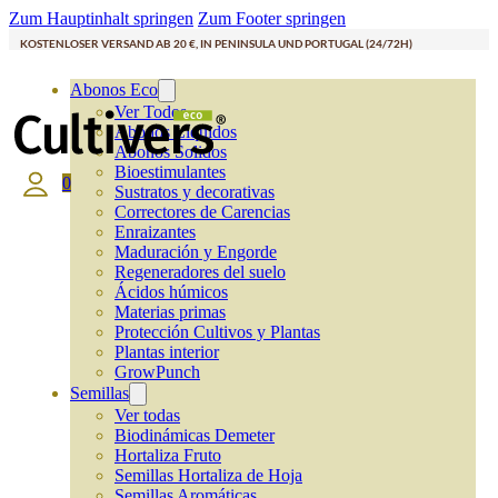
Zum Hauptinhalt springen
Zum Footer springen
KOSTENLOSER VERSAND AB 20 €, IN PENINSULA UND PORTUGAL (24/72H)
Abonos Eco
Ver Todos
Abonos Líquidos
Abonos Solidos
Bioestimulantes
0
Sustratos y decorativas
Correctores de Carencias
Enraizantes
Maduración y Engorde
Regeneradores del suelo
Ácidos húmicos
Materias primas
Protección Cultivos y Plantas
Plantas interior
GrowPunch
Semillas
Ver todas
Biodinámicas Demeter
Hortaliza Fruto
Semillas Hortaliza de Hoja
Semillas Aromáticas