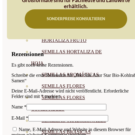
Großformate sind für Fachleute und Landwirte
erhältlich.
SEMILLAS
VER TODAS
SONDERPREISE KONSULTIEREN
BIODINÁMICAS DEMETER
HORTALIZA FRUTO
SEMILLAS HORTALIZA DE
Rezensionen
HOJA
Es gibt noch keine Rezensionen.
SEMILLAS AROMÁTICAS
Schreibe die erste Rezension für „Bio Star Azur Star Bio-Kohlra
Samen“
SEMILLAS FLORES
Deine E-Mail-Adresse wird nicht veröffentlicht.
Erforderliche
Felder sind mit
*
markiert
SEMILLAS FLORES
Name
*
COMESTIBLES
E-Mail
*
SEMILLAS TRADICIONALES
Name, E-Mail-Adresse und Website in diesem Browser für
SEMILLAS BRASICAS
meinen nächsten Kommentar speichern.