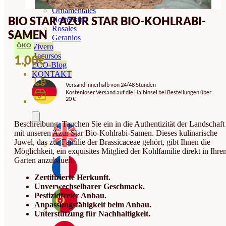
Orquideas
Ornamentales
BIO STAR AZUR STAR BIO-KOHLRABI-
Hortensias
Rosales
SAMEN
Geranios
ÖKO
Vivero
Recursos
1.00
€
ECO-Blog
KONTAKT
Versand innerhalb von 24/48 Stunden
Kostenloser Versand auf die Halbinsel bei Bestellungen über
20 €
Beschreibung: Tauchen Sie ein in die Authentizität der Landschaft
mit unseren Azur Star Bio-Kohlrabi-Samen. Dieses kulinarische
Juwel, das zur Familie der Brassicaceae gehört, gibt Ihnen die
Möglichkeit, ein exquisites Mitglied der Kohlfamilie direkt in Ihre
Garten anzubauen.
Zertifizierte Herkunft.
Unverwechselbarer Geschmack.
Pestizidfreier Anbau.
Anpassungsfähigkeit beim Anbau.
Unterstützung für Nachhaltigkeit.