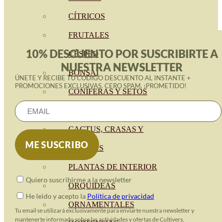
CÍTRICOS
FRUTALES
10% DESCUENTO POR SUSCRIBIRTE A
CÉSPED
NUESTRA NEWSLETTER
BONSAI
ÚNETE Y RECIBE TU CÓDIGO DESCUENTO AL INSTANTE +
PROMOCIONES EXCLUSIVAS. CERO SPAM, ¡PROMETIDO!
CONÍFERAS Y SETOS
OLIVO
CACTUS, CRASAS Y
SUCULENTAS
PLANTAS DE INTERIOR
Quiero suscribirme a la newsletter
ORQUIDEAS
He leido y acepto la
Política de privacidad
ORNAMENTALES
Tu email se utilizará exclusivamente para enviarte nuestra newsletter y
mantenerte informado sobre las actividades y ofertas de Cultivers.