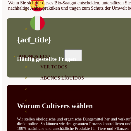
Wenn Sie sich für dieses Bio-Saatgut entscheiden, unterstützen Sie
nachhaltige Anbaupraktiken und tragen zum Schutz der Umwelt be
{acf_title}
ABONOS ECO
Häufig gestellte Fragen
VER TODOS
ABONOS LÍQUIDOS
ABONOS SOLIDOS
BIOESTIMULANTES
Warum Cultivers wählen
SUSTRATOS Y
Wir stellen ökologische und organische Düngemittel her und verkauf
DECORATIVAS
direkt online. So können wir den gesamten Prozess kontrollieren un
100% natürliche und unschädliche Produkte für Tiere und Pflanzen