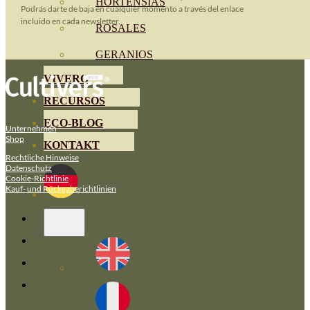
HORTENSIAS
Podrás darte de baja en cualquier momento a través del enlace
incluido en cada newsletter.
ROSALES
GERANIOS
VIVERO
RECURSOS
ECO-BLOG
Unternehmen
Shop
KONTAKT
Rechtliche Hinweise
Datenschutz
Cookie-Richtlinie
Kauf- und Rückgaberichtlinien