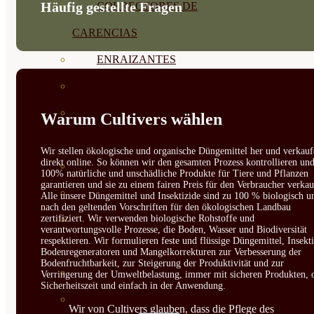
Häufig gestellte Fragen
CORRECTORES DE
CARENCIAS
ENRAIZANTES
MADURACIÓN Y ENGORDE
REGENERADORES DEL
Warum Cultivers wählen
SUELO
Wir stellen ökologische und organische Düngemittel her und verkauf
direkt online. So können wir den gesamten Prozess kontrollieren un
ÁCIDOS HÚMICOS
100% natürliche und unschädliche Produkte für Tiere und Pflanzen
garantieren und sie zu einem fairen Preis für den Verbraucher verkau
MATERIAS PRIMAS
Alle unsere Düngemittel und Insektizide sind zu 100 % biologisch u
nach den geltenden Vorschriften für den ökologischen Landbau
PROTECCIÓN CULTIVOS Y
zertifiziert. Wir verwenden biologische Rohstoffe und
verantwortungsvolle Prozesse, die Boden, Wasser und Biodiversität
respektieren. Wir formulieren feste und flüssige Düngemittel, Insekti
PLANTAS
Bodenregeneratoren und Mangelkorrekturen zur Verbesserung der
Bodenfruchtbarkeit, zur Steigerung der Produktivität und zur
PLANTAS INTERIOR
Verringerung der Umweltbelastung, immer mit sicheren Produkten, 
Sicherheitszeit und einfach in der Anwendung.
GROWPUNCH
Wir von Cultivers glauben, dass die Pflege des