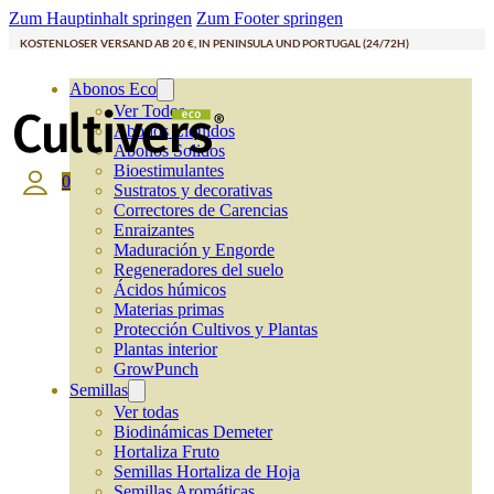
Zum Hauptinhalt springen
Zum Footer springen
KOSTENLOSER VERSAND AB 20 €, IN PENINSULA UND PORTUGAL (24/72H)
Abonos Eco
Ver Todos
Abonos Líquidos
Abonos Solidos
Bioestimulantes
0
Sustratos y decorativas
Correctores de Carencias
Enraizantes
Maduración y Engorde
Regeneradores del suelo
Ácidos húmicos
Materias primas
Protección Cultivos y Plantas
Plantas interior
GrowPunch
Semillas
Ver todas
Biodinámicas Demeter
Hortaliza Fruto
Semillas Hortaliza de Hoja
Semillas Aromáticas