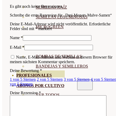
Es gibt noch keine Rezensionen.
SEMILLAS RAÍZ
Schreibe die erste Rezension für „Drei-Monats-Malve-Samen“
SEMILLAS LEGUMINOSAS
Deine E-Mail-Adresse wird nicht veröffentlicht.
Erforderliche
MICROGREEN
Felder sind mit
*
markiert
CUBIERTAS VEGETALES
Name
*
TIRAS DE SEMILLAS
E-Mail
*
BOMBAS DE SEMILLAS
Name, E-Mail-Adresse und Website in diesem Browser für
meinen nächsten Kommentar speichern.
BANDEJAS Y SEMILLEROS
Deine Bewertung
*
PROFESIONALES
1 von 5 Sternen
2 von 5 Sternen
3 von 5 Sternen
4 von 5 Sterne
von 5 Sternen
ABONOS POR CULTIVO
Deine Rezension
*
VER TODOS
TOMATES
HUERTO