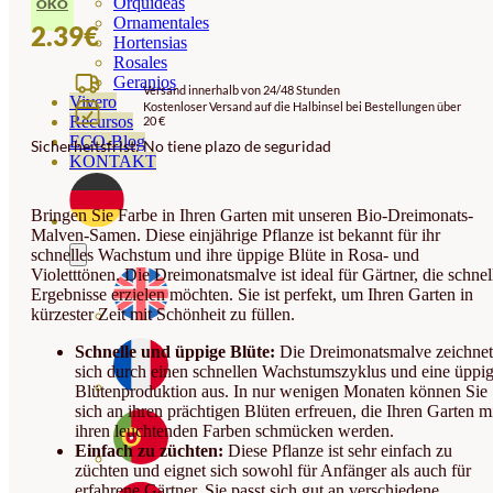
Orquideas
ÖKO
Ornamentales
2.39
€
Hortensias
Rosales
Geranios
Versand innerhalb von 24/48 Stunden
Vivero
Kostenloser Versand auf die Halbinsel bei Bestellungen über
Recursos
20 €
ECO-Blog
Sicherheitsfrist: No tiene plazo de seguridad
KONTAKT
Bringen Sie Farbe in Ihren Garten mit unseren Bio-Dreimonats-
Malven-Samen. Diese einjährige Pflanze ist bekannt für ihr
schnelles Wachstum und ihre üppige Blüte in Rosa- und
Violetttönen. Die Dreimonatsmalve ist ideal für Gärtner, die schnel
Ergebnisse erzielen möchten. Sie ist perfekt, um Ihren Garten in
kürzester Zeit mit Schönheit zu füllen.
Schnelle und üppige Blüte:
Die Dreimonatsmalve zeichnet
sich durch einen schnellen Wachstumszyklus und eine üppi
Blütenproduktion aus. In nur wenigen Monaten können Sie
sich an ihren prächtigen Blüten erfreuen, die Ihren Garten m
ihren leuchtenden Farben schmücken werden.
Einfach zu züchten:
Diese Pflanze ist sehr einfach zu
züchten und eignet sich sowohl für Anfänger als auch für
erfahrene Gärtner. Sie passt sich gut an verschiedene