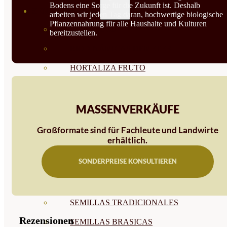
Bodens eine Sorge für die Zukunft ist. Deshalb
SEMILLAS
arbeiten wir jeden Tag daran, hochwertige biologische
Pflanzennahrung für alle Haushalte und Kulturen
VER TODAS
bereitzustellen.
BIODINÁMICAS DEMETER
HORTALIZA FRUTO
SEMILLAS HORTALIZA DE
HOJA
MASSENVERKÄUFE
SEMILLAS AROMÁTICAS
Großformate sind für Fachleute und Landwirte
erhältlich.
SEMILLAS FLORES
SONDERPREISE KONSULTIEREN
SEMILLAS FLORES
COMESTIBLES
SEMILLAS TRADICIONALES
Rezensionen
SEMILLAS BRASICAS