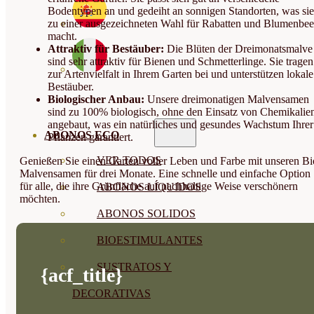
Bodentypen an und gedeiht an sonnigen Standorten, was sie
zu einer ausgezeichneten Wahl für Rabatten und Blumenbee
macht.
Attraktiv für Bestäuber:
Die Blüten der Dreimonatsmalve
sind sehr attraktiv für Bienen und Schmetterlinge. Sie tragen
zur Artenvielfalt in Ihrem Garten bei und unterstützen lokale
Bestäuber.
Biologischer Anbau:
Unsere dreimonatigen Malvensamen
sind zu 100% biologisch, ohne den Einsatz von Chemikalie
angebaut, was ein natürliches und gesundes Wachstum Ihrer
ABONOS ECO
Pflanzen garantiert.
VER TODOS
Genießen Sie einen Garten voller Leben und Farbe mit unseren Bi
Malvensamen für drei Monate. Eine schnelle und einfache Option
für alle, die ihre Grünfläche auf nachhaltige Weise verschönern
ABONOS LÍQUIDOS
möchten.
ABONOS SOLIDOS
BIOESTIMULANTES
SUSTRATOS Y
{acf_title}
DECORATIVAS