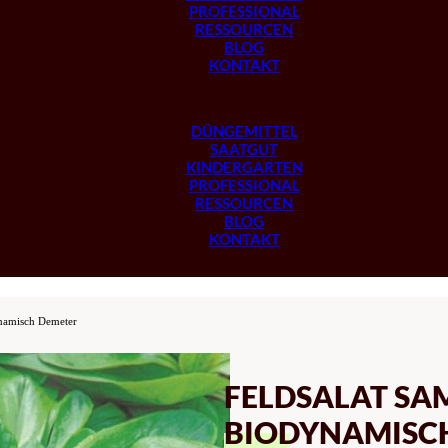
PROFESSIONAL
RESSOURCEN
BLOG
KONTAKT
DÜNGEMITTEL
SAATGUT
KINDERGARTEN
PROFESSIONAL
RESSOURCEN
BLOG
KONTAKT
ynamisch Demeter
FELDSALAT S
BIODYNAMISC