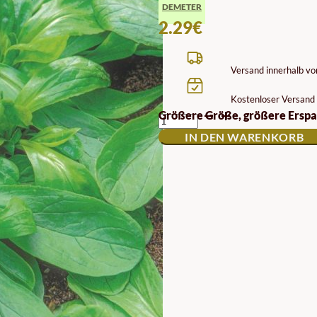
DEMETER
2.29
€
Versand innerhalb v
Kostenloser Versand 
FELDSALAT
Größere Größe, größere Erspa
SAMEN
IN DEN WARENKORB
GROTE
NOORDHOLLANDSE
BIODYNAMISCH
DEMETER
MENGE