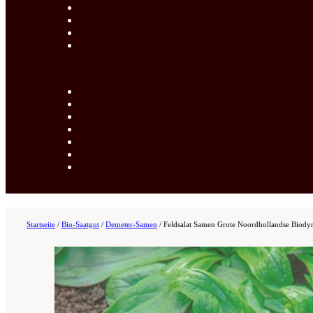
Startseite
/
Bio-Saatgut
/
Demeter-Samen
/
Feldsalat Samen Grote Noordhollandse Biod