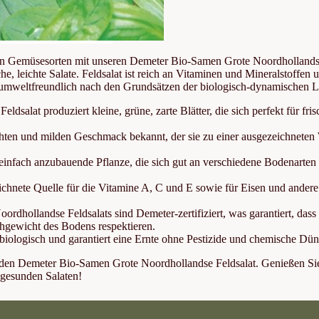
ten Gemüsesorten mit unseren Demeter Bio-Samen Grote Noordhollandse F
che, leichte Salate. Feldsalat ist reich an Vitaminen und Mineralstoff
d umweltfreundlich nach den Grundsätzen der biologisch-dynamischen L
ldsalat produziert kleine, grüne, zarte Blätter, die sich perfekt für f
ichten und milden Geschmack bekannt, der sie zu einer ausgezeichneten W
d einfach anzubauende Pflanze, die sich gut an verschiedene Bodenarten
eichnete Quelle für die Vitamine A, C und E sowie für Eisen und ander
rdhollandse Feldsalats sind Demeter-zertifiziert, was garantiert, da
hgewicht des Bodens respektieren.
biologisch und garantiert eine Ernte ohne Pestizide und chemische Dün
t den Demeter Bio-Samen Grote Noordhollandse Feldsalat. Genießen Sie 
 gesunden Salaten!