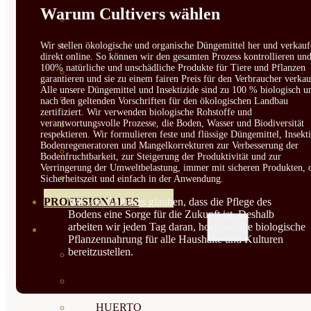
Warum Cultivers wählen
SEMILLAS RAÍZ
SEMILLAS LEGUMINOSAS
Wir stellen ökologische und organische Düngemittel her und verkauf
direkt online. So können wir den gesamten Prozess kontrollieren un
100% natürliche und unschädliche Produkte für Tiere und Pflanzen
MICROGREEN
garantieren und sie zu einem fairen Preis für den Verbraucher verkau
Alle unsere Düngemittel und Insektizide sind zu 100 % biologisch u
CUBIERTAS VEGETALES
nach den geltenden Vorschriften für den ökologischen Landbau
zertifiziert. Wir verwenden biologische Rohstoffe und
verantwortungsvolle Prozesse, die Boden, Wasser und Biodiversität
TIRAS DE SEMILLAS
respektieren. Wir formulieren feste und flüssige Düngemittel, Insekti
Bodenregeneratoren und Mangelkorrekturen zur Verbesserung der
BOMBAS DE SEMILLAS
Bodenfruchtbarkeit, zur Steigerung der Produktivität und zur
Verringerung der Umweltbelastung, immer mit sicheren Produkten, 
BANDEJAS Y SEMILLEROS
Sicherheitszeit und einfach in der Anwendung.
Wir von Cultivers glauben, dass die Pflege des
PROFESIONALES
Bodens eine Sorge für die Zukunft ist. Deshalb
arbeiten wir jeden Tag daran, hochwertige biologische
ABONOS POR CULTIVO
Pflanzennahrung für alle Haushalte und Kulturen
bereitzustellen.
VER TODOS
TOMATES
HUERTO