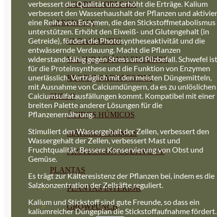
verbessert die Qualität und erhöht die Erträge. Kalium
CORRECTORES DE
verbessert den Wasserhaushalt der Pflanzen und aktivier
eine Reihe von Enzymen, die den Stickstoffmetabolismus
CARENCIAS
unterstützen. Erhöht den Eiweiß- und Glutengehalt (in
Getreide), fördert die Photosyntheseaktivität und die
ENRAIZANTES
entwässernde Verdauung. Macht die Pflanzen
widerstandsfähig gegen Stress und Pilzbefall. Schwefel is
MADURACIÓN Y ENGORDE
für die Proteinsynthese und die Funktion von Enzymen
unerlässlich.
Verträglich mit den meisten Düngemitteln,
REGENERADORES DEL
mit Ausnahme von Calciumdüngern, da es zu unlöslichen
Calciumsulfatausfällungen kommt. Kompatibel mit einer
SUELO
breiten Palette anderer Lösungen für die
Pflanzenernährung.
ÁCIDOS HÚMICOS
Stimuliert den Wassergehalt der Zellen, verbessert den
MATERIAS PRIMAS
Wassergehalt der Zellen, verbessert
Mast und
Fruchtqualität. Bessere Konservierung von Obst und
PROTECCIÓN CULTIVOS Y
Gemüse.
PLANTAS
Es trägt zur Kälteresistenz der Pflanzen bei, indem es die
Salzkonzentration der Zellsäfte reguliert.
PLANTAS INTERIOR
Kalium und Stickstoff sind gute Freunde, so dass ein
GROWPUNCH
kaliumreicher Düngeplan die Stickstoffaufnahme fördert.