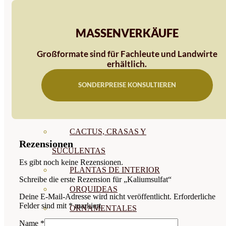
CÍTRICOS
MASSENVERKÄUFE
FRUTALES
Großformate sind für Fachleute und Landwirte
CÉSPED
erhältlich.
BONSAI
SONDERPREISE KONSULTIEREN
CONÍFERAS Y SETOS
OLIVO
CACTUS, CRASAS Y
Rezensionen
SUCULENTAS
Es gibt noch keine Rezensionen.
PLANTAS DE INTERIOR
Schreibe die erste Rezension für „Kaliumsulfat“
ORQUIDEAS
Deine E-Mail-Adresse wird nicht veröffentlicht.
Erforderliche
Felder sind mit
*
markiert
ORNAMENTALES
Name
*