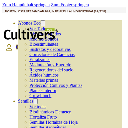
Zum Hauptinhalt springen
Zum Footer springen
KOSTENLOSER VERSAND AB 20 €, IN PENINSULA UND PORTUGAL (24/72H)
Abonos Eco
Ver Todos
Abonos Líquidos
Abonos Solidos
Bioestimulantes
0
Sustratos y decorativas
Correctores de Carencias
Enraizantes
Maduración y Engorde
Regeneradores del suelo
Ácidos húmicos
Materias primas
Protección Cultivos y Plantas
Plantas interior
GrowPunch
Semillas
Ver todas
Biodinámicas Demeter
Hortaliza Fruto
Semillas Hortaliza de Hoja
Semillas Aromáticas