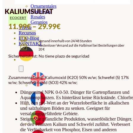
Orquideas
Ornamentales
KALIUMSULFAT
Hortensias
Rosales
ECOCERT
Geranios
PREISSPANNE:
11.99
€
–
29.99
€
Vivero
11.99€
Recursos
ECO-Blog
Versand innerhalb von 24/48 Stunden
BIS
KONTAKT
Kostenloser Versand auf die Halbinsel bei Bestellungen über
20 €
29.99€
Sicherheitsfrist: No tiene plazo de seguridad
Zusammensetzung: Kaliumoxid (K2O) 50% w/w; Schwefel (S) 17%
w/w; Schwefeltrioxid (SO3) 42% w/w;
Düngemittel NPK 0-0-50. Dünger für Gartenpflanzen und
Aquarienpflanzen. Es hinterlässt keine Rückstände. Chlorfre
Hilft, den pH-Wert an der Wurzeloberfläche in alkalischen
und salzhaltigen Böden zu senken. Geeignet für
versalzungsgefährdete Gebiete.
Steigert die pflanzliche Produktion, wasserlöslicher Dünger,
der den Pflanzen Kalium und Schwefel zuführt. Verbessert
die Verfügbarkeit von Phosphor, Eisen und anderen