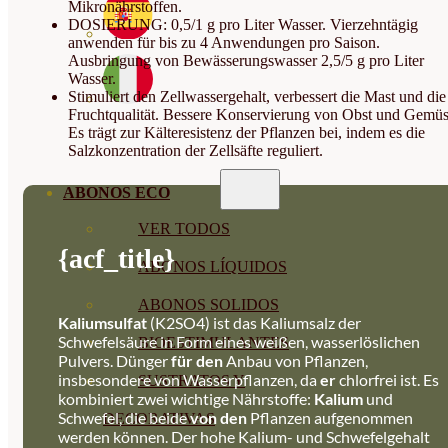
Mikronährstoffen.
DOSIERUNG: 0,5/1 g pro Liter Wasser. Vierzehntägig
anwenden für bis zu 4 Anwendungen pro Saison.
Ausbringung von Bewässerungswasser 2,5/5 g pro Liter
Wasser.
Stimuliert den Zellwassergehalt, verbessert die Mast und die
Fruchtqualität. Bessere Konservierung von Obst und Gemüs
Es trägt zur Kälteresistenz der Pflanzen bei, indem es die
Salzkonzentration der Zellsäfte reguliert.
ABONOS ECO
VER TODOS
{acf_title}
ABONOS LÍQUIDOS
ABONOS SOLIDOS
Kaliumsulfat
(K2SO4) ist das Kaliumsalz der
Schwefelsäure in Form eines weißen, wasserlöslichen
BIOESTIMULANTES
Pulvers. Dünger
für den
Anbau von Pflanzen,
insbesondere von Wasserpflanzen, da
er
chlorfrei ist. Es
SUSTRATOS Y
kombiniert zwei wichtige Nährstoffe:
Kalium
und
Schwefel, die beide
von den
Pflanzen aufgenommen
DECORATIVAS
werden können. Der hohe Kalium- und Schwefelgehalt