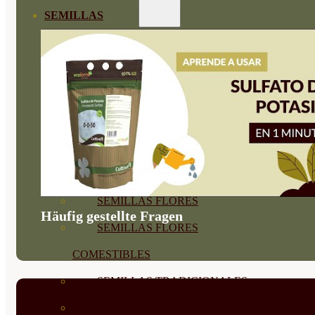
SEMILLAS
VER TODAS
BIODINÁMICAS DEMETER
HORTALIZA FRUTO
SEMILLAS HORTALIZA DE
HOJA
SEMILLAS AROMÁTICAS
SEMILLAS FLORES
Häufig gestellte Fragen
SEMILLAS FLORES
COMESTIBLES
SEMILLAS TRADICIONALES
SEMILLAS BRASICAS