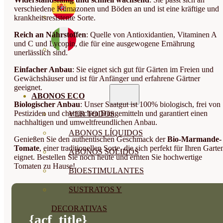
verschiedene Klimazonen und Böden an und ist eine kräftige und
krankheitsresistente Sorte.
Reich an Nährstoffen
: Quelle von Antioxidantien, Vitaminen A
und C und Lycopin, die für eine ausgewogene Ernährung
unerlässlich sind.
Einfacher Anbau
: Sie eignet sich gut für Gärten im Freien und
Gewächshäuser und ist für Anfänger und erfahrene Gärtner
geeignet.
ABONOS ECO
Biologischer Anbau
: Unser Saatgut ist 100% biologisch, frei von
Pestiziden und chemischen Düngemitteln und garantiert einen
VER TODOS
nachhaltigen und umweltfreundlichen Anbau.
ABONOS LÍQUIDOS
Genießen Sie den authentischen Geschmack der
Bio-Marmande-
Tomate
, einer traditionellen Sorte, die sich perfekt für Ihren Garte
ABONOS SOLIDOS
eignet. Bestellen Sie noch heute und ernten Sie hochwertige
Tomaten zu Hause!
BIOESTIMULANTES
SUSTRATOS Y
DECORATIVAS
{acf_title}