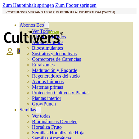
Zum Hauptinhalt springen
Zum Footer springen
KOSTENLOSER VERSAND AB 20 €, IN PENINSULA UND PORTUGAL (24/72H)
Abonos Eco
Ver Todos
Abonos Líquidos
Abonos Solidos
Bioestimulantes
0
Sustratos y decorativas
Correctores de Carencias
Enraizantes
Maduración y Engorde
Regeneradores del suelo
Ácidos húmicos
Materias primas
Protección Cultivos y Plantas
Plantas interior
GrowPunch
Semillas
Ver todas
Biodinámicas Demeter
Hortaliza Fruto
Semillas Hortaliza de Hoja
Semillas Aromáticas