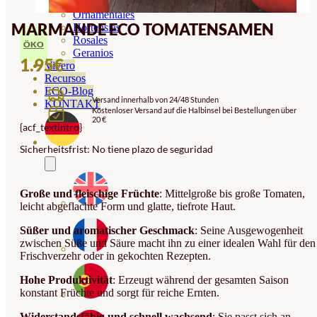
Orquideas
Ornamentales
MARMANDE ECO TOMATENSAMEN
Hortensias
Rosales
ÖKO
Geranios
1.95
€
Vivero
Recursos
ECO-Blog
Versand innerhalb von 24/48 Stunden
KONTAKT
Kostenloser Versand auf die Halbinsel bei Bestellungen über
20 €
{acf_textintro}
Sicherheitsfrist: No tiene plazo de seguridad
Große und fleischige Früchte
: Mittelgroße bis große Tomaten,
leicht abgeflachte Form und glatte, tiefrote Haut.
Süßer und aromatischer Geschmack
: Seine Ausgewogenheit
zwischen Süße und Säure macht ihn zu einer idealen Wahl für den
Frischverzehr oder in gekochten Rezepten.
Hohe Produktivität
: Erzeugt während der gesamten Saison
konstant Früchte und sorgt für reiche Ernten.
Widerstandsfähig und schnell wachsend
: Sie passt sich an