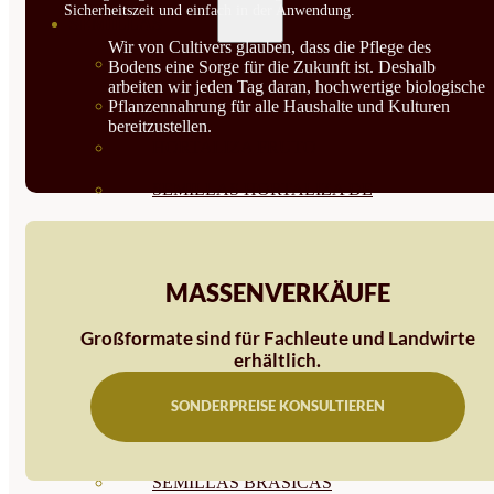
Sicherheitszeit und einfach in der Anwendung.
SEMILLAS
Wir von Cultivers glauben, dass die Pflege des
VER TODAS
Bodens eine Sorge für die Zukunft ist. Deshalb
arbeiten wir jeden Tag daran, hochwertige biologische
BIODINÁMICAS DEMETER
Pflanzennahrung für alle Haushalte und Kulturen
bereitzustellen.
HORTALIZA FRUTO
SEMILLAS HORTALIZA DE
HOJA
SEMILLAS AROMÁTICAS
MASSENVERKÄUFE
SEMILLAS FLORES
Großformate sind für Fachleute und Landwirte
SEMILLAS FLORES
erhältlich.
COMESTIBLES
SONDERPREISE KONSULTIEREN
SEMILLAS TRADICIONALES
SEMILLAS BRASICAS