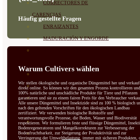
CORRECTORES DE
CARENCIAS
Häufig gestellte Fragen
ENRAIZANTES
MADURACIÓN Y ENGORDE
REGENERADORES DEL
SUELO
Warum Cultivers wählen
ÁCIDOS HÚMICOS
Wir stellen ökologische und organische Düngemittel her und verkauf
MATERIAS PRIMAS
direkt online. So können wir den gesamten Prozess kontrollieren un
100% natürliche und unschädliche Produkte für Tiere und Pflanzen
PROTECCIÓN CULTIVOS Y
garantieren und sie zu einem fairen Preis für den Verbraucher verkau
Alle unsere Düngemittel und Insektizide sind zu 100 % biologisch u
nach den geltenden Vorschriften für den ökologischen Landbau
PLANTAS
zertifiziert. Wir verwenden biologische Rohstoffe und
verantwortungsvolle Prozesse, die Boden, Wasser und Biodiversität
PLANTAS INTERIOR
respektieren. Wir formulieren feste und flüssige Düngemittel, Insekti
Bodenregeneratoren und Mangelkorrekturen zur Verbesserung der
Bodenfruchtbarkeit, zur Steigerung der Produktivität und zur
GROWPUNCH
Verringerung der Umweltbelastung, immer mit sicheren Produkten, 