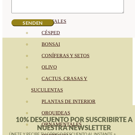
CÍTRICOS
FRUTALES
CÉSPED
BONSAI
CONÍFERAS Y SETOS
OLIVO
CACTUS, CRASAS Y
SUCULENTAS
PLANTAS DE INTERIOR
ORQUIDEAS
10% DESCUENTO POR SUSCRIBIRTE A
ORNAMENTALES
NUESTRA NEWSLETTER
ÚNETE Y RECIBE TU CÓDIGO DESCUENTO AL INSTANTE +