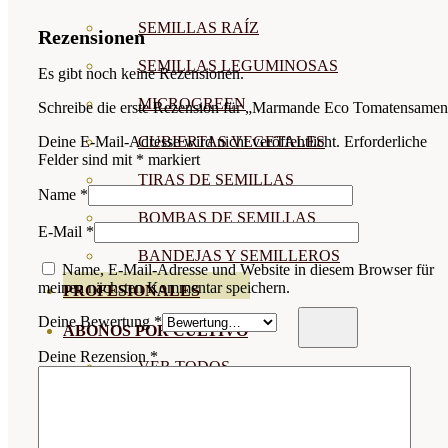
SEMILLAS RAÍZ
Rezensionen
SEMILLAS LEGUMINOSAS
Es gibt noch keine Rezensionen.
MICROGREEN
Schreibe die erste Rezension für „Marmande Eco Tomatensame
CUBIERTAS VEGETALES
Deine E-Mail-Adresse wird nicht veröffentlicht.
Erforderliche
Felder sind mit
*
markiert
TIRAS DE SEMILLAS
Name
*
BOMBAS DE SEMILLAS
E-Mail
*
BANDEJAS Y SEMILLEROS
Name, E-Mail-Adresse und Website in diesem Browser für
meinen nächsten Kommentar speichern.
PROFESIONALES
Deine Bewertung
*
ABONOS POR CULTIVO
Deine Rezension
*
VER TODOS
TOMATES
HUERTO