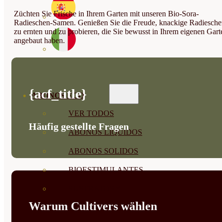
Züchten Sie Frische in Ihrem Garten mit unseren Bio-Sora-
Radieschen-Samen. Genießen Sie die Freude, knackige Radiesch
zu ernten und zu probieren, die Sie bewusst in Ihrem eigenen Gart
angebaut haben.
{acf_title}
ABONOS ECO
VER TODOS
Häufig gestellte Fragen
ABONOS LÍQUIDOS
ABONOS SOLIDOS
BIOESTIMULANTES
SUSTRATOS Y
Warum Cultivers wählen
DECORATIVAS