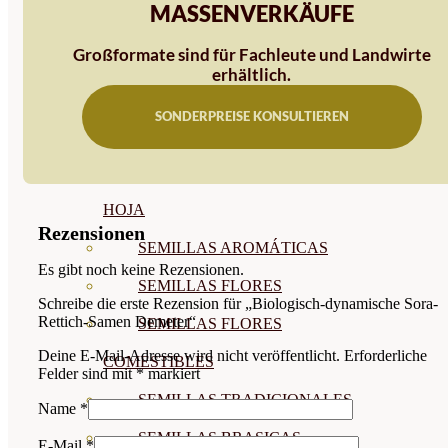
MASSENVERKÄUFE
SEMILLAS
Großformate sind für Fachleute und Landwirte
VER TODAS
erhältlich.
BIODINÁMICAS DEMETER
SONDERPREISE KONSULTIEREN
HORTALIZA FRUTO
SEMILLAS HORTALIZA DE
HOJA
Rezensionen
SEMILLAS AROMÁTICAS
Es gibt noch keine Rezensionen.
SEMILLAS FLORES
Schreibe die erste Rezension für „Biologisch-dynamische Sora-
Rettich-Samen Demeter“
SEMILLAS FLORES
Deine E-Mail-Adresse wird nicht veröffentlicht.
Erforderliche
COMESTIBLES
Felder sind mit
*
markiert
SEMILLAS TRADICIONALES
Name
*
SEMILLAS BRASICAS
E-Mail
*