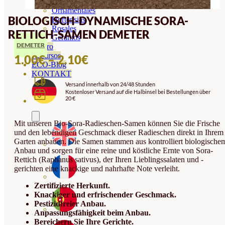
Orquideas
Ornamentales
BIOLOGISCH-DYNAMISCHE SORA-
Hortensias
Rosales
RETTICH-SAMEN DEMETER
Geranios
DEMETER
Vivero
Recursos
PREISSPANNE:
1.00
€
–
2.10
€
ECO-Blog
1.00€
KONTAKT
Versand innerhalb von 24/48 Stunden
BIS
Kostenloser Versand auf die Halbinsel bei Bestellungen über
20 €
2.10€
Mit unseren Bio-Sora-Radieschen-Samen können Sie die Frische
und den lebendigen Geschmack dieser Radieschen direkt in Ihrem
Garten anbauen. Die Samen stammen aus kontrolliert biologische
Anbau und sorgen für eine reine und köstliche Ernte von Sora-
Rettich (Raphanus sativus), der Ihren Lieblingssalaten und -
gerichten eine knackige und nahrhafte Note verleiht.
Zertifizierte Herkunft.
Knackiger und erfrischender Geschmack.
Pestizidfreier Anbau.
Anpassungsfähigkeit beim Anbau.
Bereichern Sie Ihre Gerichte.