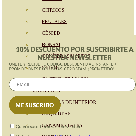
CÍTRICOS
FRUTALES
CÉSPED
BONSAI
10% DESCUENTO POR SUSCRIBIRTE A
CONÍFERAS Y SETOS
NUESTRA NEWSLETTER
ÚNETE Y RECIBE TU CÓDIGO DESCUENTO AL INSTANTE +
OLIVO
PROMOCIONES EXCLUSIVAS. CERO SPAM, ¡PROMETIDO!
CACTUS, CRASAS Y
SUCULENTAS
PLANTAS DE INTERIOR
ORQUIDEAS
ORNAMENTALES
Quiero suscribirme a la newsletter