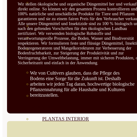
CORRECTORES DE
Wir stellen ökologische und organische Düngemittel her und verkauf
direkt online. So können wir den gesamten Prozess kontrollieren un
100% natürliche und unschädliche Produkte für Tiere und Pflanzen
CARENCIAS
garantieren und sie zu einem fairen Preis für den Verbraucher verkau
Alle unsere Düngemittel und Insektizide sind zu 100 % biologisch u
ENRAIZANTES
nach den geltenden Vorschriften für den ökologischen Landbau
zertifiziert. Wir verwenden biologische Rohstoffe und
MADURACIÓN Y ENGORDE
verantwortungsvolle Prozesse, die Boden, Wasser und Biodiversität
respektieren. Wir formulieren feste und flüssige Düngemittel, Insekti
Bodenregeneratoren und Mangelkorrekturen zur Verbesserung der
REGENERADORES DEL
Bodenfruchtbarkeit, zur Steigerung der Produktivität und zur
Verringerung der Umweltbelastung, immer mit sicheren Produkten, 
SUELO
Sicherheitszeit und einfach in der Anwendung.
ÁCIDOS HÚMICOS
Wir von Cultivers glauben, dass die Pflege des
Bodens eine Sorge für die Zukunft ist. Deshalb
arbeiten wir jeden Tag daran, hochwertige biologische
MATERIAS PRIMAS
Pflanzennahrung für alle Haushalte und Kulturen
bereitzustellen.
PROTECCIÓN CULTIVOS Y
PLANTAS
PLANTAS INTERIOR
GROWPUNCH