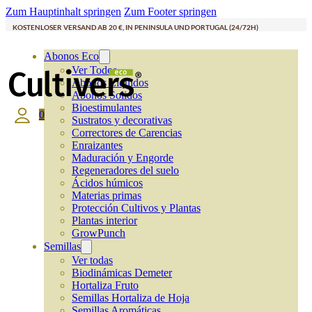
Zum Hauptinhalt springen
Zum Footer springen
KOSTENLOSER VERSAND AB 20 €, IN PENINSULA UND PORTUGAL (24/72H)
Abonos Eco
Ver Todos
Abonos Líquidos
Abonos Solidos
Bioestimulantes
0
Sustratos y decorativas
Correctores de Carencias
Enraizantes
Maduración y Engorde
Regeneradores del suelo
Ácidos húmicos
Materias primas
Protección Cultivos y Plantas
Plantas interior
GrowPunch
Semillas
Ver todas
Biodinámicas Demeter
Hortaliza Fruto
Semillas Hortaliza de Hoja
Semillas Aromáticas