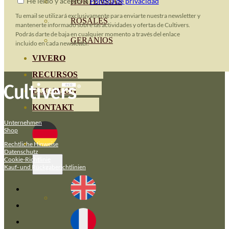
He leido y acepto la
Política de privacidad
HORTENSIAS
Tu email se utilizará exclusivamente para enviarte nuestra newsletter y
ROSALES
mantenerte informado sobre las actividades y ofertas de Cultivers.
Podrás darte de baja en cualquier momento a través del enlace
GERANIOS
incluido en cada newsletter.
VIVERO
RECURSOS
ECO-BLOG
KONTAKT
Unternehmen
Shop
Rechtliche Hinweise
Datenschutz
Cookie-Richtlinie
Kauf- und Rückgaberichtlinien