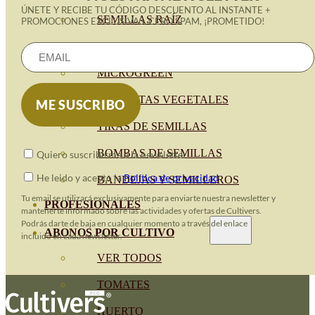
ÚNETE Y RECIBE TU CÓDIGO DESCUENTO AL INSTANTE +
SEMILLAS RAÍZ
PROMOCIONES EXCLUSIVAS. CERO SPAM, ¡PROMETIDO!
SEMILLAS LEGUMINOSAS
MICROGREEN
CUBIERTAS VEGETALES
TIRAS DE SEMILLAS
BOMBAS DE SEMILLAS
Quiero suscribirme a la newsletter
He leido y acepto la
Política de privacidad
BANDEJAS Y SEMILLEROS
Tu email se utilizará exclusivamente para enviarte nuestra newsletter y
PROFESIONALES
mantenerte informado sobre las actividades y ofertas de Cultivers.
Podrás darte de baja en cualquier momento a través del enlace
ABONOS POR CULTIVO
incluido en cada newsletter.
VER TODOS
TOMATES
HUERTO