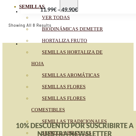
through
SEMILLAS
Price
11.99
€
–
49.90
€
36.90€
range:
VER TODAS
11.99€
Sorted
Showing All 8 Results
BIODINÁMICAS DEMETER
By
through
Popularity
HORTALIZA FRUTO
49.90€
SEMILLAS HORTALIZA DE
HOJA
SEMILLAS AROMÁTICAS
SEMILLAS FLORES
SEMILLAS FLORES
COMESTIBLES
SEMILLAS TRADICIONALES
10% DESCUENTO POR SUSCRIBIRTE A
NUESTRA NEWSLETTER
SEMILLAS BRASICAS