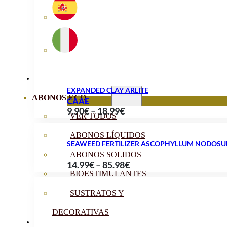
through
15.90€
EXPANDED CLAY ARLITE
ABONOS ECO
CAAE
Price
9.90
€
–
18.99
€
VER TODOS
range:
ABONOS LÍQUIDOS
9.90€
SEAWEED FERTILIZER ASCOPHYLLUM NODOS
through
ABONOS SOLIDOS
Price
14.99
€
–
85.98
€
18.99€
BIOESTIMULANTES
range:
14.99€
SUSTRATOS Y
through
DECORATIVAS
85.98€