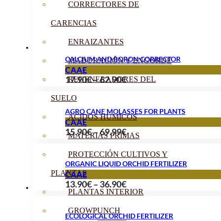
CORRECTORES DE
CARENCIAS
ENRAIZANTES
CALCIUM AND BORON CORRECTOR
MADURACIÓN Y ENGORDE
CAAE
Price
17.90
€
–
62.90
€
REGENERADORES DEL
range:
SUELO
17.90€
AGRO CANE MOLASSES FOR PLANTS
ÁCIDOS HÚMICOS
through
CAAE
Price
15.90
€
–
69.99
€
62.90€
MATERIAS PRIMAS
range:
PROTECCIÓN CULTIVOS Y
15.90€
ORGANIC LIQUID ORCHID FERTILIZER
through
PLANTAS
CAAE
Price
13.90
€
–
36.90
€
69.99€
PLANTAS INTERIOR
range:
13.90€
GROWPUNCH
ECOLOGICAL ORCHID FERTILIZER