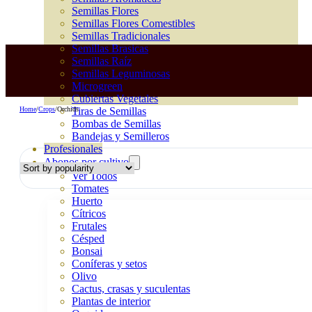
Semillas Flores
Semillas Flores Comestibles
Semillas Tradicionales
Semillas Brasicas
Semillas Raíz
Semillas Leguminosas
Microgreen
Cubiertas Vegetales
Home
/
Crops
/
Orchids
Tiras de Semillas
Bombas de Semillas
Bandejas y Semilleros
Profesionales
Abonos por cultivo
Ver Todos
Tomates
Huerto
Cítricos
Frutales
Césped
Bonsai
Coníferas y setos
Olivo
Cactus, crasas y suculentas
Plantas de interior