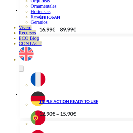
Orquideas
Ornamentales
Hortensias
Rosales
CHITOSAN
Geranios
Vivero
Price
16.99
€
–
89.99
€
Recursos
range:
ECO Blog
CONTACT
16.99€
through
89.99€
TRIPLE ACTION READY TO USE
Price
12.90
€
–
15.90
€
range:
12.90€