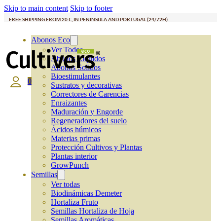
Skip to main content
Skip to footer
FREE SHIPPING FROM 20 €, IN PENINSULA AND PORTUGAL (24/72H)
Abonos Eco
Ver Todos
Abonos Líquidos
Abonos Solidos
Bioestimulantes
0
Sustratos y decorativas
Correctores de Carencias
Enraizantes
Maduración y Engorde
Regeneradores del suelo
Ácidos húmicos
Materias primas
Protección Cultivos y Plantas
Plantas interior
GrowPunch
Semillas
Ver todas
Biodinámicas Demeter
Hortaliza Fruto
Semillas Hortaliza de Hoja
Semillas Aromáticas