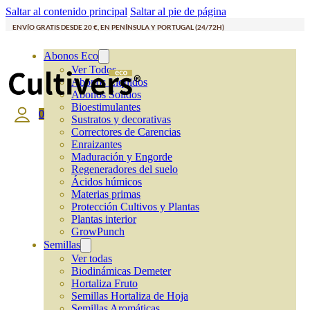
Saltar al contenido principal
Saltar al pie de página
ENVÍO GRATIS DESDE 20 €, EN PENÍNSULA Y PORTUGAL (24/72H)
Abonos Eco
Ver Todos
Abonos Líquidos
Abonos Solidos
Bioestimulantes
0
Sustratos y decorativas
Correctores de Carencias
Enraizantes
Maduración y Engorde
Regeneradores del suelo
Ácidos húmicos
Materias primas
Protección Cultivos y Plantas
Plantas interior
GrowPunch
Semillas
Ver todas
Biodinámicas Demeter
Hortaliza Fruto
Semillas Hortaliza de Hoja
Semillas Aromáticas