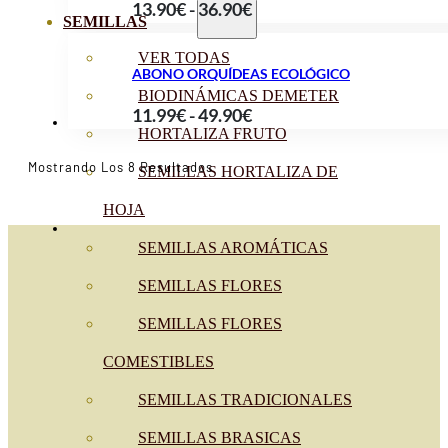
Rango
13.90
€
-
36.90
€
9.90€
SEMILLAS
de
hasta
VER TODAS
precios:
18.99€
ABONO ORQUÍDEAS ECOLÓGICO
desde
BIODINÁMICAS DEMETER
Rango
11.99
€
-
49.90
€
13.90€
HORTALIZA FRUTO
de
hasta
precios:
Ordenado
Mostrando Los 8 Resultados
36.90€
SEMILLAS HORTALIZA DE
Por
desde
Popularidad
HOJA
11.99€
hasta
SEMILLAS AROMÁTICAS
49.90€
SEMILLAS FLORES
SEMILLAS FLORES
COMESTIBLES
SEMILLAS TRADICIONALES
SEMILLAS BRASICAS