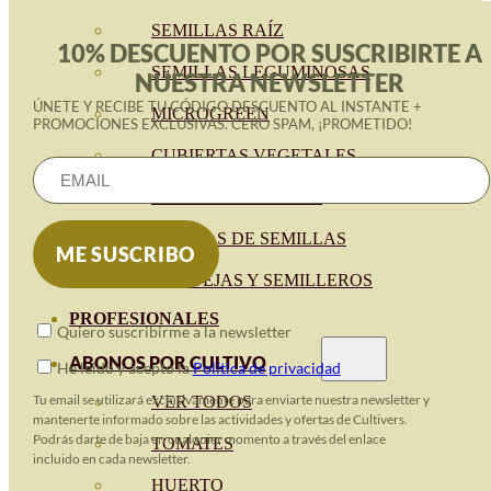
SEMILLAS RAÍZ
10% DESCUENTO POR SUSCRIBIRTE A
SEMILLAS LEGUMINOSAS
NUESTRA NEWSLETTER
ÚNETE Y RECIBE TU CÓDIGO DESCUENTO AL INSTANTE +
MICROGREEN
PROMOCIONES EXCLUSIVAS. CERO SPAM, ¡PROMETIDO!
CUBIERTAS VEGETALES
TIRAS DE SEMILLAS
BOMBAS DE SEMILLAS
BANDEJAS Y SEMILLEROS
PROFESIONALES
Quiero suscribirme a la newsletter
ABONOS POR CULTIVO
He leido y acepto la
Política de privacidad
Tu email se utilizará exclusivamente para enviarte nuestra newsletter y
VER TODOS
mantenerte informado sobre las actividades y ofertas de Cultivers.
Podrás darte de baja en cualquier momento a través del enlace
TOMATES
incluido en cada newsletter.
HUERTO