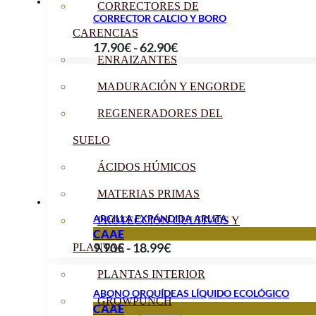
CORRECTORES DE
CORRECTOR CALCIO Y BORO
CARENCIAS
Rango
17.90
€
-
62.90
€
ENRAIZANTES
de
precios:
MADURACIÓN Y ENGORDE
desde
REGENERADORES DEL
17.90€
hasta
SUELO
62.90€
ÁCIDOS HÚMICOS
MATERIAS PRIMAS
ARCILLA EXPANDIDA ARLITA
PROTECCIÓN CULTIVOS Y
CAAE
Rango
9.90
€
-
18.99
€
PLANTAS
de
PLANTAS INTERIOR
precios:
ABONO ORQUÍDEAS LÍQUIDO ECOLÓGICO
GROWPUNCH
desde
CAAE