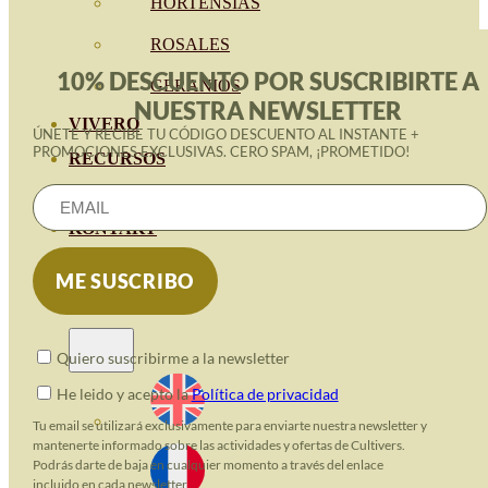
HORTENSIAS
ROSALES
10% DESCUENTO POR SUSCRIBIRTE A
GERANIOS
NUESTRA NEWSLETTER
VIVERO
ÚNETE Y RECIBE TU CÓDIGO DESCUENTO AL INSTANTE +
PROMOCIONES EXCLUSIVAS. CERO SPAM, ¡PROMETIDO!
RECURSOS
ECO-BLOG
KONTAKT
Quiero suscribirme a la newsletter
He leido y acepto la
Política de privacidad
Tu email se utilizará exclusivamente para enviarte nuestra newsletter y
mantenerte informado sobre las actividades y ofertas de Cultivers.
Podrás darte de baja en cualquier momento a través del enlace
incluido en cada newsletter.