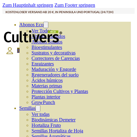
Zum Hauptinhalt springen
Zum Footer springen
KOSTENLOSER VERSAND AB 20 €, IN PENINSULA UND PORTUGAL (24/72H)
Abonos Eco
Ver Todos
Abonos Líquidos
Abonos Solidos
Bioestimulantes
0
Sustratos y decorativas
Correctores de Carencias
Enraizantes
Maduración y Engorde
Regeneradores del suelo
Ácidos húmicos
Materias primas
Protección Cultivos y Plantas
Plantas interior
GrowPunch
Semillas
Ver todas
Biodinámicas Demeter
Hortaliza Fruto
Semillas Hortaliza de Hoja
Semillas Aromáticas