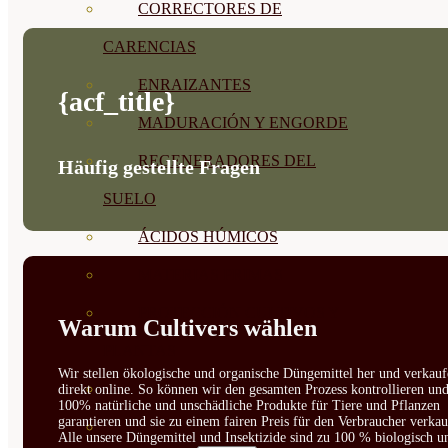
CORRECTORES DE
CARENCIAS
ENRAIZANTES
{acf_title}
MADURACIÓN Y ENGORDE
REGENERADORES DEL
Häufig gestellte Fragen
SUELO
ÁCIDOS HÚMICOS
MATERIAS PRIMAS
PROTECCIÓN CULTIVOS Y
Warum Cultivers wählen
PLANTAS
Wir stellen ökologische und organische Düngemittel her und verkauf
PLANTAS INTERIOR
direkt online. So können wir den gesamten Prozess kontrollieren un
100% natürliche und unschädliche Produkte für Tiere und Pflanzen
garantieren und sie zu einem fairen Preis für den Verbraucher verkau
GROWPUNCH
Alle unsere Düngemittel und Insektizide sind zu 100 % biologisch u