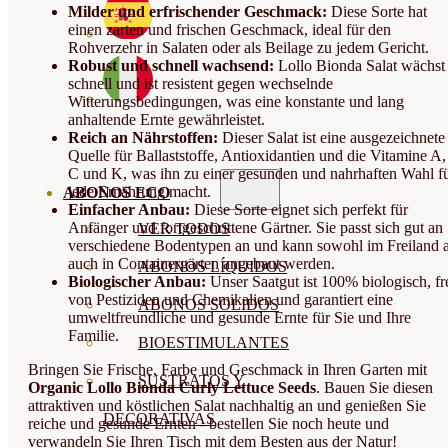
Milder und erfrischender Geschmack:
Diese Sorte hat
einen zarten und frischen Geschmack, ideal für den
Rohverzehr in Salaten oder als Beilage zu jedem Gericht.
Robust und schnell wachsend:
Lollo Bionda Salat wächst
schnell und ist resistent gegen wechselnde
Witterungsbedingungen, was eine konstante und lang
anhaltende Ernte gewährleistet.
Reich an Nährstoffen:
Dieser Salat ist eine ausgezeichnete
Quelle für Ballaststoffe, Antioxidantien und die Vitamine A,
C und K, was ihn zu einer gesunden und nahrhaften Wahl f
jede Ernährung macht.
ABONOS ECO
Einfacher Anbau:
Diese Sorte eignet sich perfekt für
Anfänger und fortgeschrittene Gärtner. Sie passt sich gut an
VER TODOS
verschiedene Bodentypen an und kann sowohl im Freiland a
auch in Containergärten angebaut werden.
ABONOS LÍQUIDOS
Biologischer Anbau:
Unser Saatgut ist 100% biologisch, fr
von Pestiziden und Chemikalien und garantiert eine
ABONOS SOLIDOS
umweltfreundliche und gesunde Ernte für Sie und Ihre
Familie.
BIOESTIMULANTES
Bringen Sie Frische, Farbe und Geschmack in Ihren Garten mit
SUSTRATOS Y
Organic Lollo Bionda Curly Lettuce Seeds
. Bauen Sie diesen
attraktiven und köstlichen Salat nachhaltig an und genießen Sie
DECORATIVAS
reiche und gesunde Ernten - bestellen Sie noch heute und
verwandeln Sie Ihren Tisch mit dem Besten aus der Natur!