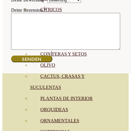
CÍTRICOS
Deine Rezension
*
FRUTALES
CÉSPED
BONSAI
CONÍFERAS Y SETOS
OLIVO
CACTUS, CRASAS Y
SUCULENTAS
PLANTAS DE INTERIOR
ORQUIDEAS
ORNAMENTALES