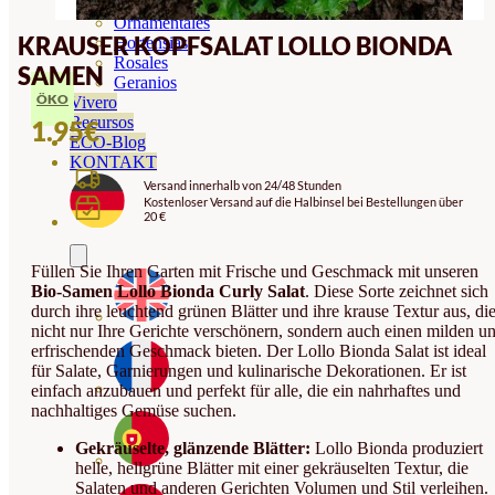
Orquideas
Ornamentales
KRAUSER KOPFSALAT LOLLO BIONDA
Hortensias
Rosales
SAMEN
Geranios
ÖKO
Vivero
Recursos
1.95
€
ECO-Blog
KONTAKT
Versand innerhalb von 24/48 Stunden
Kostenloser Versand auf die Halbinsel bei Bestellungen über
20 €
Füllen Sie Ihren Garten mit Frische und Geschmack mit unseren
Bio-Samen Lollo Bionda Curly Salat
. Diese Sorte zeichnet sich
durch ihre leuchtend grünen Blätter und ihre krause Textur aus, di
nicht nur Ihre Gerichte verschönern, sondern auch einen milden u
erfrischenden Geschmack bieten. Der Lollo Bionda Salat ist ideal
für Salate, Garnierungen und kulinarische Dekorationen. Er ist
einfach anzubauen und perfekt für alle, die ein nahrhaftes und
nachhaltiges Gemüse suchen.
Gekräuselte, glänzende Blätter:
Lollo Bionda produziert
helle, hellgrüne Blätter mit einer gekräuselten Textur, die
Salaten und anderen Gerichten Volumen und Stil verleihen.