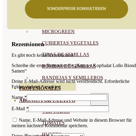
SEMILLAS RAÍZ
SONDERPREISE KONSULTIEREN
SEMILLAS LEGUMINOSAS
MICROGREEN
CUBIERTAS VEGETALES
Rezensionen
TIRAS DE SEMILLAS
Es gibt noch keine Rezensionen.
Schreibe die erste Rezension für „Krauser Kopfsalat Lollo Bion
BOMBAS DE SEMILLAS
Samen“
BANDEJAS Y SEMILLEROS
Deine E-Mail-Adresse wird nicht veröffentlicht.
Erforderliche
Felder sind mit
*
markiert
PROFESIONALES
Name
*
ABONOS POR CULTIVO
E-Mail
*
VER TODOS
Name, E-Mail-Adresse und Website in diesem Browser für
TOMATES
meinen nächsten Kommentar speichern.
HUERTO
Deine Bewertung
*