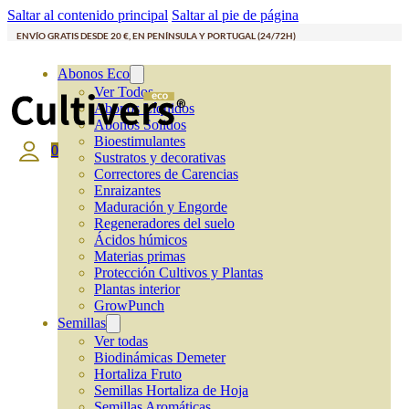
Saltar al contenido principal
Saltar al pie de página
ENVÍO GRATIS DESDE 20 €, EN PENÍNSULA Y PORTUGAL (24/72H)
Abonos Eco
Ver Todos
Abonos Líquidos
Abonos Solidos
Bioestimulantes
0
Sustratos y decorativas
Correctores de Carencias
Enraizantes
Maduración y Engorde
Regeneradores del suelo
Ácidos húmicos
Materias primas
Protección Cultivos y Plantas
Plantas interior
GrowPunch
Semillas
Ver todas
Biodinámicas Demeter
Hortaliza Fruto
Semillas Hortaliza de Hoja
Semillas Aromáticas