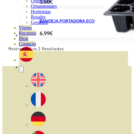
1.50
€
Orquideas
Ornamentales
Hortensias
Rosales
BANDEJA PORTADORA ECO
Geranios
Vivero
6.99
€
Recursos
Blog
Contacto
Ordenado
Mostrando Los 2 Resultados
Por
Popularidad