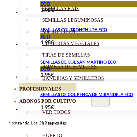
ECO
SEMILLAS RAÍZ
1.95
€
SEMILLAS LEGUMINOSAS
SEMILLAS COL TRONCHUDA ECO
MICROGREEN
ECO
1.95
€
CUBIERTAS VEGETALES
TIRAS DE SEMILLAS
SEMILLAS DE COL SAN MARTINO ECO
BOMBAS DE SEMILLAS
ECO
1.95
€
BANDEJAS Y SEMILLEROS
PROFESIONALES
SEMILLAS DE COL PENCA DE MIRANDELA ECO
ABONOS POR CULTIVO
1.95
€
VER TODOS
Ordenado
Mostrando Los 21 Resultados
TOMATES
Por
Popularidad
HUERTO