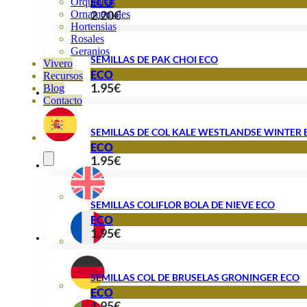
ECO
Orquideas
2.20
€
Ornamentales
Hortensias
Rosales
Geranios
SEMILLAS DE PAK CHOI ECO
Vivero
ECO
Recursos
1.95
€
Blog
Contacto
SEMILLAS DE COL KALE WESTLANDSE WINTER 
ECO
1.95
€
SEMILLAS COLIFLOR BOLA DE NIEVE ECO
ECO
1.95
€
SEMILLAS COL DE BRUSELAS GRONINGER ECO
ECO
1.95
€