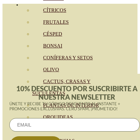
CÍTRICOS
FRUTALES
CÉSPED
BONSAI
CONÍFERAS Y SETOS
OLIVO
CACTUS, CRASAS Y
10% DESCUENTO POR SUSCRIBIRTE A
SUCULENTAS
NUESTRA NEWSLETTER
ÚNETE Y RECIBE TU CÓDIGO DESCUENTO AL INSTANTE +
PLANTAS DE INTERIOR
PROMOCIONES EXCLUSIVAS. CERO SPAM, ¡PROMETIDO!
ORQUIDEAS
ORNAMENTALES