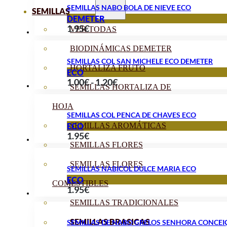
1.40€
SEMILLAS NABO BOLA DE NIEVE ECO
SEMILLAS
DEMETER
1.95
€
VER TODAS
BIODINÁMICAS DEMETER
SEMILLAS COL SAN MICHELE ECO DEMETER
HORTALIZA FRUTO
ECO
Rango
1.00
€
-
1.20
€
SEMILLAS HORTALIZA DE
de
HOJA
precios:
SEMILLAS COL PENCA DE CHAVES ECO
desde
ECO
SEMILLAS AROMÁTICAS
1.95
€
1.00€
SEMILLAS FLORES
hasta
1.20€
SEMILLAS FLORES
SEMILLAS NABICOL DULCE MARIA ECO
ECO
COMESTIBLES
1.95
€
SEMILLAS TRADICIONALES
SEMILLAS BRASICAS
SEMILLAS DE NABO GRELOS SENHORA CONCEI