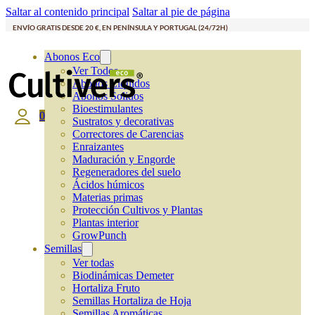
Saltar al contenido principal
Saltar al pie de página
ENVÍO GRATIS DESDE 20 €, EN PENÍNSULA Y PORTUGAL (24/72H)
Abonos Eco
Ver Todos
Abonos Líquidos
Abonos Solidos
Bioestimulantes
0
Sustratos y decorativas
Correctores de Carencias
Enraizantes
Maduración y Engorde
Regeneradores del suelo
Ácidos húmicos
Materias primas
Protección Cultivos y Plantas
Plantas interior
GrowPunch
Semillas
Ver todas
Biodinámicas Demeter
Hortaliza Fruto
Semillas Hortaliza de Hoja
Semillas Aromáticas