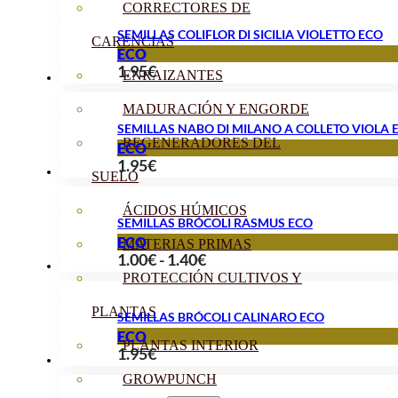
CORRECTORES DE
SEMILLAS COLIFLOR DI SICILIA VIOLETTO ECO
CARENCIAS
ECO
1.95
€
ENRAIZANTES
MADURACIÓN Y ENGORDE
SEMILLAS NABO DI MILANO A COLLETO VIOLA 
REGENERADORES DEL
ECO
1.95
€
SUELO
ÁCIDOS HÚMICOS
SEMILLAS BRÓCOLI RASMUS ECO
ECO
MATERIAS PRIMAS
Rango
1.00
€
-
1.40
€
PROTECCIÓN CULTIVOS Y
de
precios:
PLANTAS
SEMILLAS BRÓCOLI CALINARO ECO
desde
ECO
PLANTAS INTERIOR
1.95
€
1.00€
hasta
GROWPUNCH