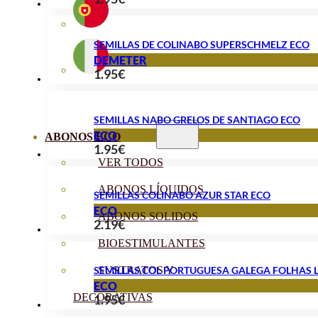
SEMILLAS DE COLINABO SUPERSCHMELZ ECO
DEMETER
1.95
€
SEMILLAS NABO GRELOS DE SANTIAGO ECO
ECO
ABONOS ECO
1.95
€
VER TODOS
ABONOS LÍQUIDOS
SEMILLAS COLINABO AZUR STAR ECO
ECO
ABONOS SOLIDOS
2.19
€
BIOESTIMULANTES
SEMILLAS COL PORTUGUESA GALEGA FOLHAS L
SUSTRATOS Y
ECO
DECORATIVAS
1.95
€