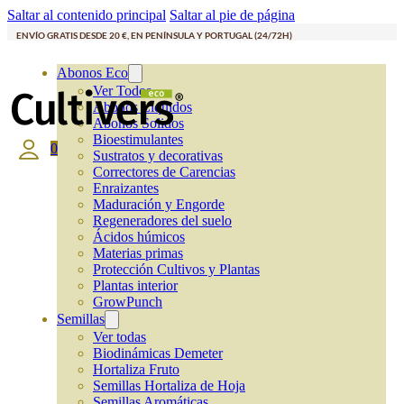
Saltar al contenido principal
Saltar al pie de página
ENVÍO GRATIS DESDE 20 €, EN PENÍNSULA Y PORTUGAL (24/72H)
Abonos Eco
Ver Todos
Abonos Líquidos
Abonos Solidos
Bioestimulantes
0
Sustratos y decorativas
Correctores de Carencias
Enraizantes
Maduración y Engorde
Regeneradores del suelo
Ácidos húmicos
Materias primas
Protección Cultivos y Plantas
Plantas interior
GrowPunch
Semillas
Ver todas
Biodinámicas Demeter
Hortaliza Fruto
Semillas Hortaliza de Hoja
Semillas Aromáticas