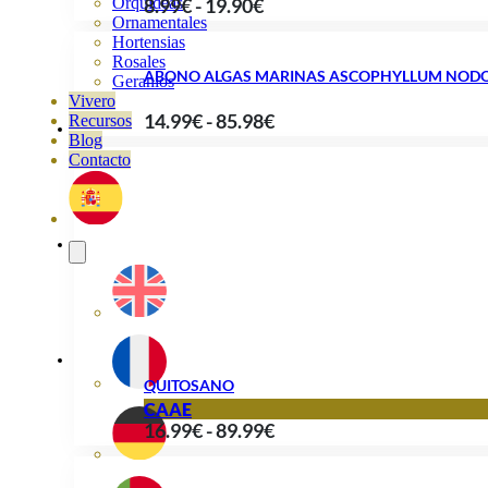
Rango
8.99
€
-
19.90
€
Orquideas
Ornamentales
de
Hortensias
precios:
Rosales
ABONO ALGAS MARINAS ASCOPHYLLUM NOD
Geranios
desde
Vivero
Rango
14.99
€
-
85.98
€
8.99€
Recursos
Blog
de
hasta
Contacto
precios:
19.90€
desde
14.99€
hasta
85.98€
QUITOSANO
CAAE
Rango
16.99
€
-
89.99
€
de
precios: