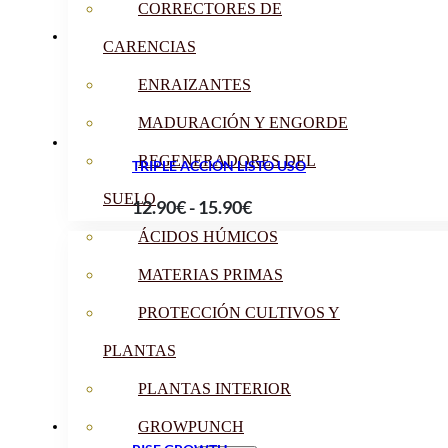
desde
CORRECTORES DE
16.90€
CARENCIAS
hasta
79.90€
ENRAIZANTES
MADURACIÓN Y ENGORDE
REGENERADORES DEL
TRIPLE ACCIÓN LISTO USO
SUELO
Rango
12.90
€
-
15.90
€
de
ÁCIDOS HÚMICOS
precios:
MATERIAS PRIMAS
desde
12.90€
PROTECCIÓN CULTIVOS Y
hasta
PLANTAS
15.90€
PLANTAS INTERIOR
GROWPUNCH