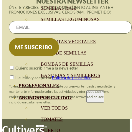
NUESTRA NEWSLETTER
ÚNETE Y RECIBE TU CÓDIGO DESCUENTO AL INSTANTE +
SEMILLAS RAÍZ
PROMOCIONES EXCLUSIVAS. CERO SPAM, ¡PROMETIDO!
SEMILLAS LEGUMINOSAS
MICROGREEN
CUBIERTAS VEGETALES
TIRAS DE SEMILLAS
BOMBAS DE SEMILLAS
Quiero suscribirme a la newsletter
BANDEJAS Y SEMILLEROS
He leido y acepto la
Política de privacidad
PROFESIONALES
Tu email se utilizará exclusivamente para enviarte nuestra newsletter y
mantenerte informado sobre las actividades y ofertas de Cultivers.
ABONOS POR CULTIVO
Podrás darte de baja en cualquier momento a través del enlace
incluido en cada newsletter.
VER TODOS
TOMATES
HUERTO