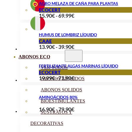
AGRO MELAZA DE CAÑA PARA PLANTAS
desde
ECOCERT
Rango
15.90
€
-
69.99
€
16.99€
de
hasta
precios:
89.99€
HUMUS DE LOMBRIZ LÍQUIDO
desde
CAAE
Rango
13.90
€
-
39.90
€
15.90€
de
hasta
ABONOS ECO
precios:
69.99€
FERTILIZANTE ALGAS MARINAS LÍQUIDO
VER TODOS
desde
ECOCERT
Rango
19.99
€
-
73.90
€
13.90€
ABONOS LÍQUIDOS
de
hasta
ABONOS SOLIDOS
precios:
39.90€
AMINOÁCIDOS 80%
desde
BIOESTIMULANTES
Rango
16.90
€
-
79.90
€
19.99€
SUSTRATOS Y
de
hasta
DECORATIVAS
precios:
73.90€