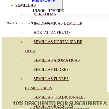
RISE GROWTH
SEMILLAS
Rango
13.90
€
-
115.00
€
VER TODAS
de
precios:
Ordenado
Mostrando Los 9 Resultados
BIODINÁMICAS DEMETER
Por
desde
Popularidad
HORTALIZA FRUTO
13.90€
SEMILLAS HORTALIZA DE
hasta
115.00€
HOJA
SEMILLAS AROMÁTICAS
SEMILLAS FLORES
SEMILLAS FLORES
COMESTIBLES
SEMILLAS TRADICIONALES
10% DESCUENTO POR SUSCRIBIRTE A
SEMILLAS BRASICAS