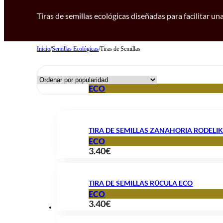
Tiras de semillas ecológicas diseñadas para facilitar u
Inicio
/
Semillas Ecológicas
/
Tiras de Semillas
ECO
TIRA DE SEMILLAS ZANAHORIA RODELI
ECO
3.40
€
TIRA DE SEMILLAS RÚCULA ECO
ECO
3.40
€