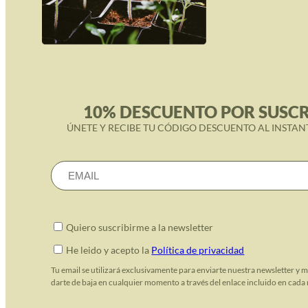
10% DESCUENTO POR SUSCR
ÚNETE Y RECIBE TU CÓDIGO DESCUENTO AL INSTAN
Quiero suscribirme a la newsletter
He leido y acepto la
Política de privacidad
Tu email se utilizará exclusivamente para enviarte nuestra newsletter y 
darte de baja en cualquier momento a través del enlace incluido en cada 