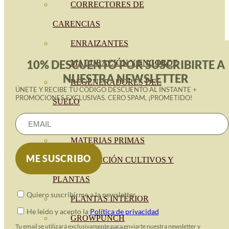
CORRECTORES DE
CARENCIAS
ENRAIZANTES
10% DESCUENTO POR SUSCRIBIRTE A
MADURACIÓN Y ENGORDE
NUESTRA NEWSLETTER
REGENERADORES DEL
ÚNETE Y RECIBE TU CÓDIGO DESCUENTO AL INSTANTE +
PROMOCIONES EXCLUSIVAS. CERO SPAM, ¡PROMETIDO!
SUELO
ÁCIDOS HÚMICOS
MATERIAS PRIMAS
PROTECCIÓN CULTIVOS Y
PLANTAS
Quiero suscribirme a la newsletter
PLANTAS INTERIOR
He leido y acepto la
Política de privacidad
GROWPUNCH
Tu email se utilizará exclusivamente para enviarte nuestra newsletter y