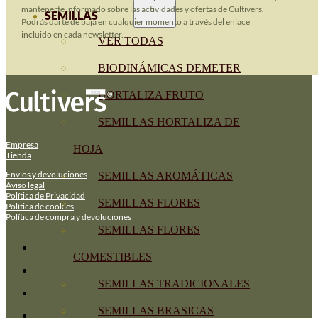
mantenerte informado sobre las actividades y ofertas de Cultivers.
SEMILLAS
Podrás darte de baja en cualquier momento a través del enlace
incluido en cada newsletter.
VER TODAS
BIODINÁMICAS DEMETER
HORTALIZA FRUTO
SEMILLAS HORTALIZA DE
Empresa
HOJA
Tienda
Envíos y devoluciones
SEMILLAS AROMÁTICAS
Aviso legal
Política de Privacidad
SEMILLAS FLORES
Política de cookies
Política de compra y devoluciones
SEMILLAS FLORES
COMESTIBLES
SEMILLAS TRADICIONALES
SEMILLAS BRASICAS