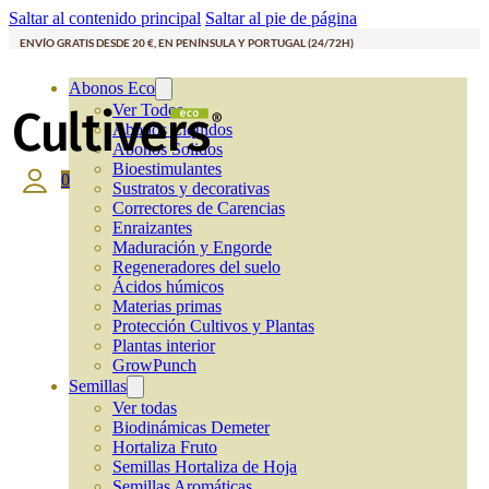
Saltar al contenido principal
Saltar al pie de página
ENVÍO GRATIS DESDE 20 €, EN PENÍNSULA Y PORTUGAL (24/72H)
Abonos Eco
Ver Todos
Abonos Líquidos
Abonos Solidos
Bioestimulantes
0
Sustratos y decorativas
Correctores de Carencias
Enraizantes
Maduración y Engorde
Regeneradores del suelo
Ácidos húmicos
Materias primas
Protección Cultivos y Plantas
Plantas interior
GrowPunch
Semillas
Ver todas
Biodinámicas Demeter
Hortaliza Fruto
Semillas Hortaliza de Hoja
Semillas Aromáticas