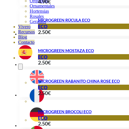
4.90
€
Orquideas
Ornamentales
Hortensias
Rosales
MICROGREEN RÚCULA ECO
Geranios
ECO
Vivero
2.50
€
Recursos
Blog
Contacto
MICROGREEN MOSTAZA ECO
ECO
2.50
€
MICROGREEN RABANITO CHINA ROSE ECO
ECO
2.50
€
MICROGREEN BROCOLI ECO
ECO
2.50
€