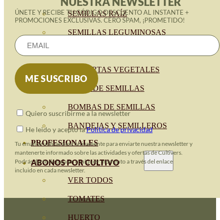
NUESTRA NEWSLETTER
ÚNETE Y RECIBE TU CÓDIGO DESCUENTO AL INSTANTE +
SEMILLAS RAÍZ
PROMOCIONES EXCLUSIVAS. CERO SPAM, ¡PROMETIDO!
SEMILLAS LEGUMINOSAS
MICROGREEN
CUBIERTAS VEGETALES
TIRAS DE SEMILLAS
BOMBAS DE SEMILLAS
Quiero suscribirme a la newsletter
BANDEJAS Y SEMILLEROS
He leido y acepto la
Política de privacidad
PROFESIONALES
Tu email se utilizará exclusivamente para enviarte nuestra newsletter y
mantenerte informado sobre las actividades y ofertas de Cultivers.
ABONOS POR CULTIVO
Podrás darte de baja en cualquier momento a través del enlace
incluido en cada newsletter.
VER TODOS
TOMATES
HUERTO