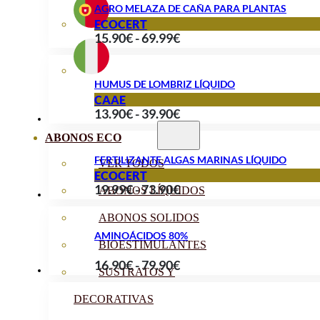
AGRO MELAZA DE CAÑA PARA PLANTAS
desde
ECOCERT
Rango
15.90
€
-
69.99
€
16.99€
de
hasta
precios:
89.99€
HUMUS DE LOMBRIZ LÍQUIDO
desde
CAAE
Rango
13.90
€
-
39.90
€
15.90€
de
hasta
ABONOS ECO
precios:
69.99€
FERTILIZANTE ALGAS MARINAS LÍQUIDO
VER TODOS
desde
ECOCERT
Rango
19.99
€
-
73.90
€
13.90€
ABONOS LÍQUIDOS
de
hasta
ABONOS SOLIDOS
precios:
39.90€
AMINOÁCIDOS 80%
desde
BIOESTIMULANTES
Rango
16.90
€
-
79.90
€
19.99€
SUSTRATOS Y
de
hasta
DECORATIVAS
precios:
73.90€