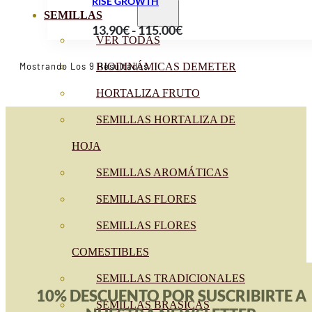
RISE GROWTH
SEMILLAS
Rango
13.90
€
-
115.00
€
VER TODAS
de
precios:
Ordenado
Mostrando Los 9 Resultados
BIODINÁMICAS DEMETER
Por
desde
Popularidad
HORTALIZA FRUTO
13.90€
SEMILLAS HORTALIZA DE
hasta
115.00€
HOJA
SEMILLAS AROMÁTICAS
SEMILLAS FLORES
SEMILLAS FLORES
COMESTIBLES
SEMILLAS TRADICIONALES
10% DESCUENTO POR SUSCRIBIRTE A
SEMILLAS BRASICAS