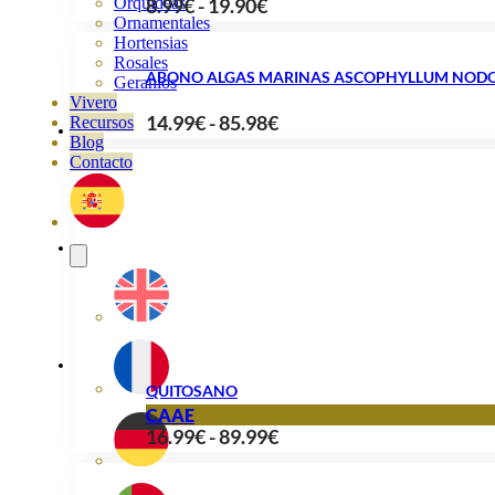
Rango
8.99
€
-
19.90
€
Orquideas
Ornamentales
de
Hortensias
precios:
Rosales
ABONO ALGAS MARINAS ASCOPHYLLUM NOD
Geranios
desde
Vivero
Rango
14.99
€
-
85.98
€
8.99€
Recursos
Blog
de
hasta
Contacto
precios:
19.90€
desde
14.99€
hasta
85.98€
QUITOSANO
CAAE
Rango
16.99
€
-
89.99
€
de
precios: