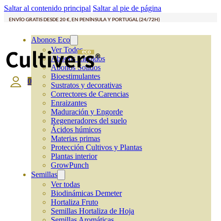
Saltar al contenido principal
Saltar al pie de página
ENVÍO GRATIS DESDE 20 €, EN PENÍNSULA Y PORTUGAL (24/72H)
Abonos Eco
Ver Todos
Abonos Líquidos
Abonos Solidos
Bioestimulantes
0
Sustratos y decorativas
Correctores de Carencias
Enraizantes
Maduración y Engorde
Regeneradores del suelo
Ácidos húmicos
Materias primas
Protección Cultivos y Plantas
Plantas interior
GrowPunch
Semillas
Ver todas
Biodinámicas Demeter
Hortaliza Fruto
Semillas Hortaliza de Hoja
Semillas Aromáticas