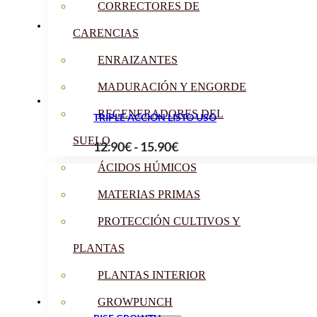
desde
CORRECTORES DE
16.90€
CARENCIAS
hasta
79.90€
ENRAIZANTES
MADURACIÓN Y ENGORDE
REGENERADORES DEL
TRIPLE ACCIÓN LISTO USO
SUELO
Rango
12.90
€
-
15.90
€
de
ÁCIDOS HÚMICOS
precios:
MATERIAS PRIMAS
desde
12.90€
PROTECCIÓN CULTIVOS Y
hasta
PLANTAS
15.90€
PLANTAS INTERIOR
GROWPUNCH