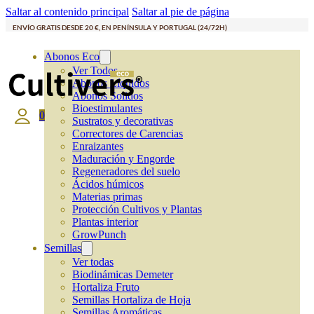
Saltar al contenido principal
Saltar al pie de página
ENVÍO GRATIS DESDE 20 €, EN PENÍNSULA Y PORTUGAL (24/72H)
Abonos Eco
Ver Todos
Abonos Líquidos
Abonos Solidos
Bioestimulantes
0
Sustratos y decorativas
Correctores de Carencias
Enraizantes
Maduración y Engorde
Regeneradores del suelo
Ácidos húmicos
Materias primas
Protección Cultivos y Plantas
Plantas interior
GrowPunch
Semillas
Ver todas
Biodinámicas Demeter
Hortaliza Fruto
Semillas Hortaliza de Hoja
Semillas Aromáticas