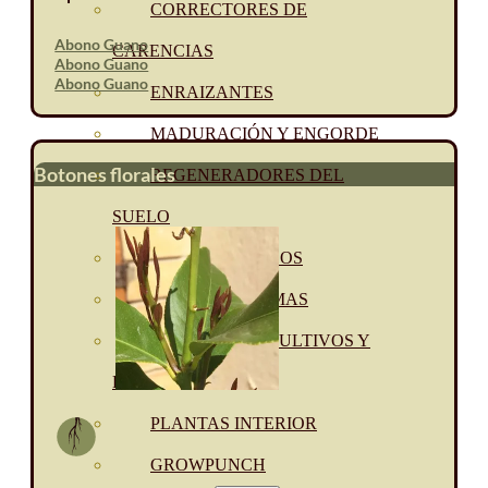
CORRECTORES DE
Abono Guano
CARENCIAS
Abono Guano
Abono Guano
ENRAIZANTES
MADURACIÓN Y ENGORDE
Botones florales
REGENERADORES DEL
SUELO
ÁCIDOS HÚMICOS
MATERIAS PRIMAS
PROTECCIÓN CULTIVOS Y
PLANTAS
PLANTAS INTERIOR
GROWPUNCH