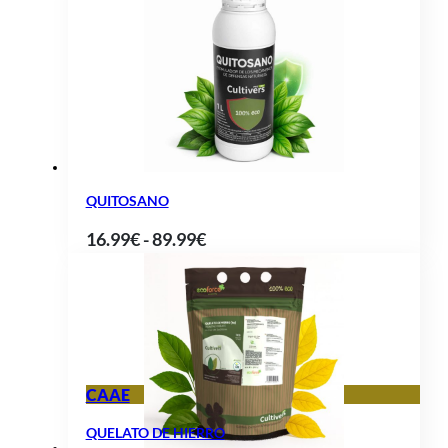
precios:
desde
13.90€
hasta
115.00€
QUITOSANO
Rango
16.99
€
-
89.99
€
de
precios:
desde
16.99€
hasta
CAAE
89.99€
QUELATO DE HIERRO