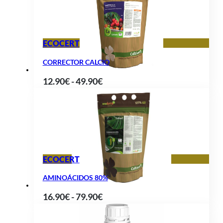
desde
17.90€
hasta
ECOCERT
62.90€
CORRECTOR CALCIO
Rango
12.90
€
-
49.90
€
de
precios:
desde
12.90€
hasta
ECOCERT
49.90€
AMINOÁCIDOS 80%
Rango
16.90
€
-
79.90
€
de