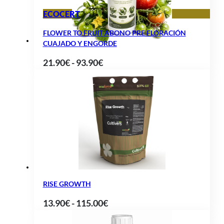
ECOCERT
FLOWER TO FRUIT ABONO PRE FLORACIÓN
CUAJADO Y ENGORDE
Rango
21.90
€
-
93.90
€
de
precios:
desde
21.90€
hasta
93.90€
RISE GROWTH
Rango
13.90
€
-
115.00
€
de