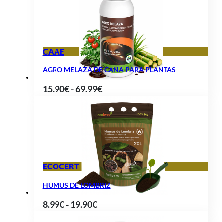
precios:
desde
16.90€
hasta
CAAE
79.90€
AGRO MELAZA DE CAÑA PARA PLANTAS
Rango
15.90
€
-
69.99
€
de
precios:
desde
15.90€
hasta
ECOCERT
69.99€
HUMUS DE LOMBRIZ
Rango
8.99
€
-
19.90
€
de