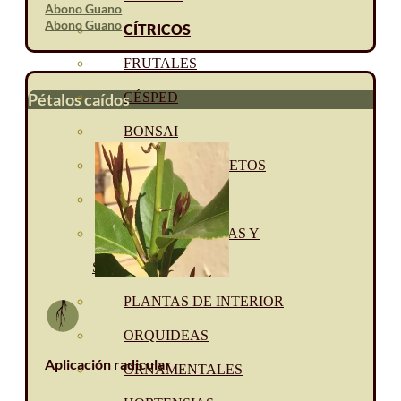
Abono Guano
Abono Guano
CÍTRICOS
FRUTALES
Pétalos caídos
CÉSPED
BONSAI
CONÍFERAS Y SETOS
OLIVO
CACTUS, CRASAS Y
SUCULENTAS
PLANTAS DE INTERIOR
ORQUIDEAS
Aplicación radicular
ORNAMENTALES