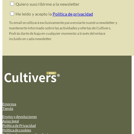
Quiero suscribirme a la newsletter
He leido y acepto la
Política de privacidad
Tu email se utilizará exclusivamente para enviarte nuestra newsletter y
mantenerte informado sobre las actividades y ofertas de Cultivers.
Podrás darte de baja en cualquier momento a través del enlace
incluido en cada newsletter.
Empresa
Tienda
Envíos y devoluciones
Aviso legal
Política de Privacidad
Política de cookies