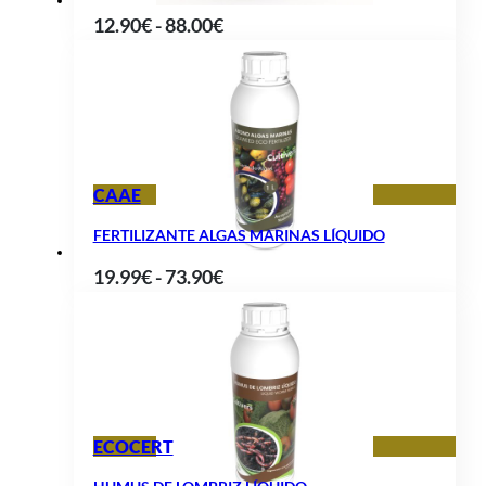
Rango
12.90
€
-
88.00
€
de
precios:
desde
12.90€
hasta
CAAE
88.00€
FERTILIZANTE ALGAS MARINAS LÍQUIDO
Rango
19.99
€
-
73.90
€
de
precios:
desde
19.99€
hasta
ECOCERT
73.90€