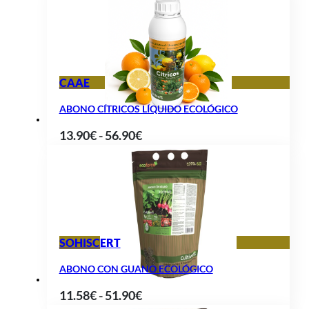
precios:
desde
8.99€
hasta
CAAE
19.90€
ABONO CÍTRICOS LÍQUIDO ECOLÓGICO
Rango
13.90
€
-
56.90
€
de
precios:
desde
13.90€
hasta
SOHISCERT
56.90€
ABONO CON GUANO ECOLÓGICO
Rango
11.58
€
-
51.90
€