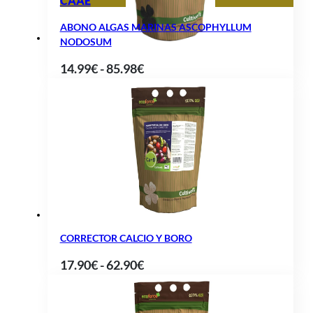
CAAE
85.99€
ABONO ALGAS MARINAS ASCOPHYLLUM
NODOSUM
Rango
14.99
€
-
85.98
€
de
precios:
desde
14.99€
hasta
85.98€
CORRECTOR CALCIO Y BORO
Rango
17.90
€
-
62.90
€
de
precios: