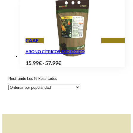
de
precios:
desde
11.58€
hasta
CAAE
51.90€
ABONO CÍTRICOS ECOLÓGICO
Rango
15.99
€
-
57.99
€
de
precios:
Ordenado
Mostrando Los 16 Resultados
Por
desde
Popularidad
15.99€
hasta
57.99€