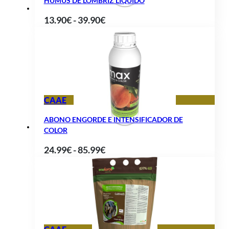
HUMUS DE LOMBRIZ LÍQUIDO
Rango
13.90
€
-
39.90
€
de
precios:
desde
13.90€
hasta
CAAE
39.90€
ABONO ENGORDE E INTENSIFICADOR DE
COLOR
Rango
24.99
€
-
85.99
€
de
precios:
desde
24.99€
hasta