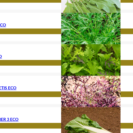
ECO
O
TIS ECO
BER 3 ECO