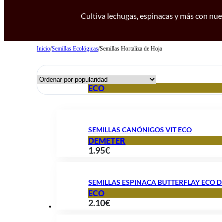
Cultiva lechugas, espinacas y más con nues
Inicio
/
Semillas Ecológicas
/
Semillas Hortaliza de Hoja
ECO
SEMILLAS CANÓNIGOS VIT ECO
DEMETER
1.95
€
SEMILLAS ESPINACA BUTTERFLAY ECO 
ECO
2.10
€