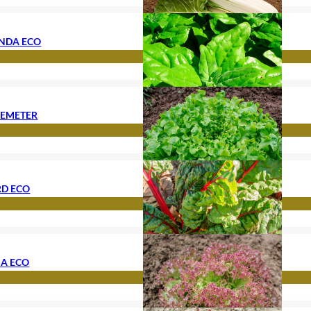
ANDA ECO
DEMETER
RD ECO
SA ECO