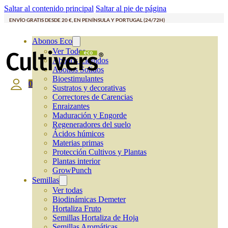
Saltar al contenido principal
Saltar al pie de página
ENVÍO GRATIS DESDE 20 €, EN PENÍNSULA Y PORTUGAL (24/72H)
Abonos Eco
Ver Todos
Abonos Líquidos
Abonos Solidos
Bioestimulantes
0
Sustratos y decorativas
Correctores de Carencias
Enraizantes
Maduración y Engorde
Regeneradores del suelo
Ácidos húmicos
Materias primas
Protección Cultivos y Plantas
Plantas interior
GrowPunch
Semillas
Ver todas
Biodinámicas Demeter
Hortaliza Fruto
Semillas Hortaliza de Hoja
Semillas Aromáticas