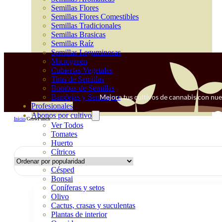
Semillas Flores
Semillas Flores Comestibles
Semillas Tradicionales
Semillas Brasicas
Semillas Raíz
Semillas Leguminosas
Microgreen
Cubiertas Vegetales
Tiras de Semillas
Bombas de Semillas
Mejora tus cultivos de cannabis con nue
Bandejas y Semilleros
Profesionales
Abonos por cultivo
Inicio
/
GrowPunch
Ver Todos
Tomates
Huerto
Cítricos
Frutales
Césped
Bonsai
Coníferas y setos
Olivo
Cactus, crasas y suculentas
Plantas de interior