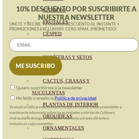
10% DESCUENTO POR SUSCRIBIRTE A
CÍTRICOS
NUESTRA NEWSLETTER
FRUTALES
ÚNETE Y RECIBE TU CÓDIGO DESCUENTO AL INSTANTE +
PROMOCIONES EXCLUSIVAS. CERO SPAM, ¡PROMETIDO!
CÉSPED
BONSAI
CONÍFERAS Y SETOS
OLIVO
CACTUS, CRASAS Y
Quiero suscribirme a la newsletter
SUCULENTAS
He leido y acepto la
Política de privacidad
PLANTAS DE INTERIOR
Tu email se utilizará exclusivamente para enviarte nuestra newsletter y
mantenerte informado sobre las actividades y ofertas de Cultivers.
ORQUIDEAS
Podrás darte de baja en cualquier momento a través del enlace
incluido en cada newsletter.
ORNAMENTALES