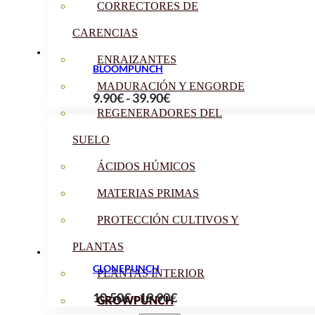
CORRECTORES DE
99.00€
CARENCIAS
ENRAIZANTES
BLOOMPUNCH
MADURACIÓN Y ENGORDE
Rango
9.90
€
-
39.90
€
REGENERADORES DEL
de
precios:
SUELO
desde
ÁCIDOS HÚMICOS
9.90€
hasta
MATERIAS PRIMAS
39.90€
PROTECCIÓN CULTIVOS Y
PLANTAS
CLONEPUNCH
PLANTAS INTERIOR
Rango
10.50
€
-
19.90
€
GROWPUNCH