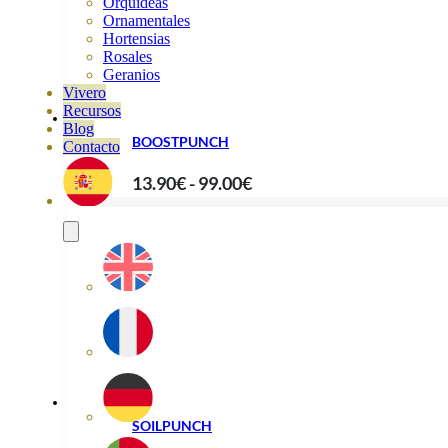
Orquideas
Ornamentales
Hortensias
Rosales
Geranios
Vivero
Recursos
Blog
BOOSTPUNCH
Contacto
Rango
13.90
€
-
99.00
€
de
precios:
desde
13.90€
hasta
99.00€
SOILPUNCH