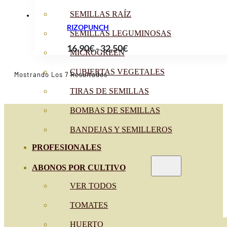
SEMILLAS RAÍZ
RIZOPUNCH
SEMILLAS LEGUMINOSAS
Rango
16.90
€
-
32.50
€
MICROGREEN
de
CUBIERTAS VEGETALES
precios:
Ordenado
Mostrando Los 7 Resultados
Por
desde
Popularidad
TIRAS DE SEMILLAS
16.90€
BOMBAS DE SEMILLAS
hasta
32.50€
BANDEJAS Y SEMILLEROS
PROFESIONALES
ABONOS POR CULTIVO
VER TODOS
TOMATES
HUERTO