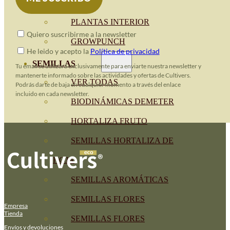
PLANTAS
PLANTAS INTERIOR
Quiero suscribirme a la newsletter
GROWPUNCH
He leido y acepto la
Política de privacidad
SEMILLAS
Tu email se utilizará exclusivamente para enviarte nuestra newsletter y
mantenerte informado sobre las actividades y ofertas de Cultivers.
VER TODAS
Podrás darte de baja en cualquier momento a través del enlace
incluido en cada newsletter.
BIODINÁMICAS DEMETER
HORTALIZA FRUTO
SEMILLAS HORTALIZA DE
HOJA
SEMILLAS AROMÁTICAS
SEMILLAS FLORES
Empresa
Tienda
SEMILLAS FLORES
Envíos y devoluciones