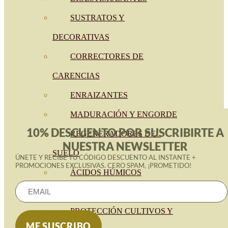
SUSTRATOS Y
DECORATIVAS
CORRECTORES DE
CARENCIAS
ENRAIZANTES
MADURACIÓN Y ENGORDE
10% DESCUENTO POR SUSCRIBIRTE A
REGENERADORES DEL
NUESTRA NEWSLETTER
SUELO
ÚNETE Y RECIBE TU CÓDIGO DESCUENTO AL INSTANTE +
PROMOCIONES EXCLUSIVAS. CERO SPAM, ¡PROMETIDO!
ÁCIDOS HÚMICOS
MATERIAS PRIMAS
PROTECCIÓN CULTIVOS Y