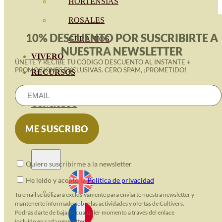
HORTENSIAS
ROSALES
10% DESCUENTO POR SUSCRIBIRTE A
GERANIOS
NUESTRA NEWSLETTER
VIVERO
ÚNETE Y RECIBE TU CÓDIGO DESCUENTO AL INSTANTE +
PROMOCIONES EXCLUSIVAS. CERO SPAM, ¡PROMETIDO!
RECURSOS
BLOG
CONTACTO
Quiero suscribirme a la newsletter
He leido y acepto la
Política de privacidad
Tu email se utilizará exclusivamente para enviarte nuestra newsletter y
mantenerte informado sobre las actividades y ofertas de Cultivers.
Podrás darte de baja en cualquier momento a través del enlace
incluido en cada newsletter.