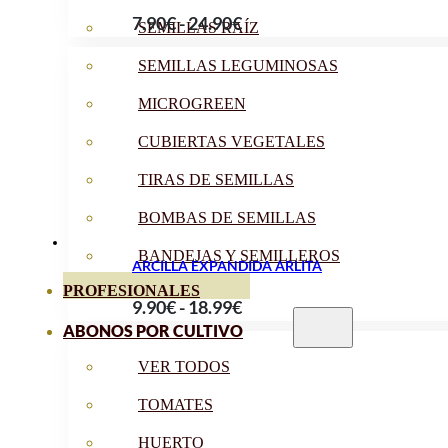
Rango
7.90
€
-
24.90
€
SEMILLAS RAÍZ
de
SEMILLAS LEGUMINOSAS
precios:
desde
MICROGREEN
7.90€
CUBIERTAS VEGETALES
hasta
TIRAS DE SEMILLAS
24.90€
BOMBAS DE SEMILLAS
BANDEJAS Y SEMILLEROS
ARCILLA EXPANDIDA ARLITA
PROFESIONALES
Rango
9.90
€
-
18.99
€
ABONOS POR CULTIVO
de
precios:
VER TODOS
desde
TOMATES
9.90€
hasta
HUERTO