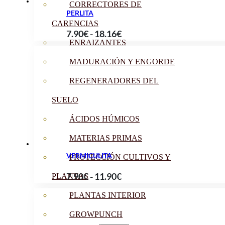
CORRECTORES DE
PERLITA
CARENCIAS
Rango
7.90
€
-
18.16
€
ENRAIZANTES
de
precios:
MADURACIÓN Y ENGORDE
desde
REGENERADORES DEL
7.90€
hasta
SUELO
18.16€
ÁCIDOS HÚMICOS
MATERIAS PRIMAS
VERMICULITA
PROTECCIÓN CULTIVOS Y
Rango
7.90
€
-
11.90
€
PLANTAS
de
PLANTAS INTERIOR
precios:
GROWPUNCH
desde