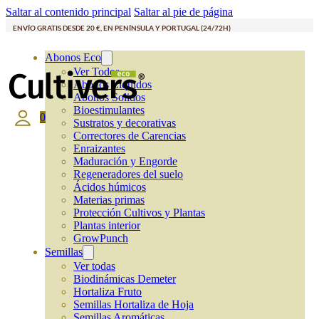
Saltar al contenido principal
Saltar al pie de página
ENVÍO GRATIS DESDE 20 €, EN PENÍNSULA Y PORTUGAL (24/72H)
Abonos Eco
Ver Todos
Abonos Líquidos
Abonos Solidos
Bioestimulantes
0
Sustratos y decorativas
Correctores de Carencias
Enraizantes
Maduración y Engorde
Regeneradores del suelo
Ácidos húmicos
Materias primas
Protección Cultivos y Plantas
Plantas interior
GrowPunch
Semillas
Ver todas
Biodinámicas Demeter
Hortaliza Fruto
Semillas Hortaliza de Hoja
Semillas Aromáticas