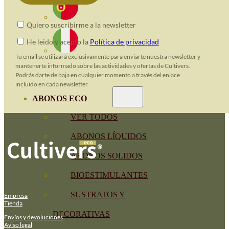
Quiero suscribirme a la newsletter
He leido y acepto la
Política de privacidad
Tu email se utilizará exclusivamente para enviarte nuestra newsletter y
mantenerte informado sobre las actividades y ofertas de Cultivers.
Podrás darte de baja en cualquier momento a través del enlace
incluido en cada newsletter.
ABONOS ECO
VER TODOS
ABONOS LÍQUIDOS
ABONOS SOLIDOS
BIOESTIMULANTES
SUSTRATOS Y
Empresa
Tienda
DECORATIVAS
Envíos y devoluciones
Aviso legal