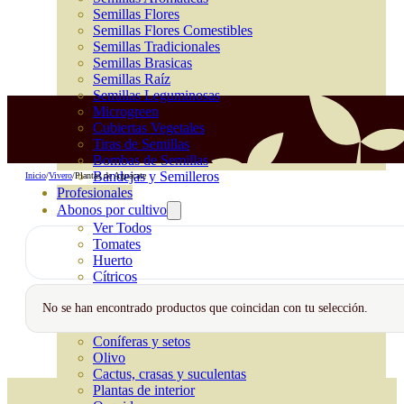
Semillas Flores
Semillas Flores Comestibles
Semillas Tradicionales
Semillas Brasicas
Semillas Raíz
Semillas Leguminosas
Microgreen
Cubiertas Vegetales
Tiras de Semillas
Bombas de Semillas
Bandejas y Semilleros
Inicio
/
Vivero
/
Plantas de Aguacate
Profesionales
Abonos por cultivo
Ver Todos
Tomates
Huerto
Cítricos
Frutales
No se han encontrado productos que coincidan con tu selección.
Césped
Bonsai
Coníferas y setos
Olivo
Cactus, crasas y suculentas
Plantas de interior