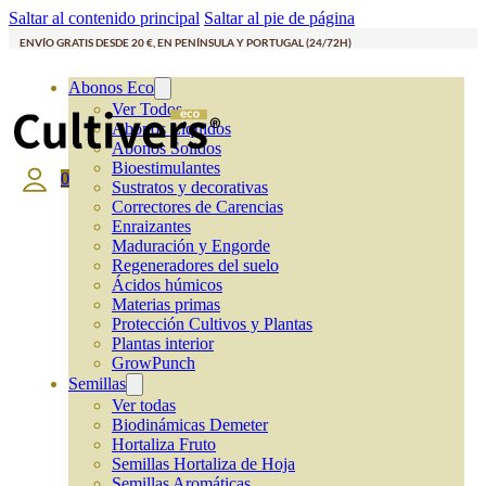
Saltar al contenido principal
Saltar al pie de página
ENVÍO GRATIS DESDE 20 €, EN PENÍNSULA Y PORTUGAL (24/72H)
Abonos Eco
Ver Todos
Abonos Líquidos
Abonos Solidos
Bioestimulantes
0
Sustratos y decorativas
Correctores de Carencias
Enraizantes
Maduración y Engorde
Regeneradores del suelo
Ácidos húmicos
Materias primas
Protección Cultivos y Plantas
Plantas interior
GrowPunch
Semillas
Ver todas
Biodinámicas Demeter
Hortaliza Fruto
Semillas Hortaliza de Hoja
Semillas Aromáticas