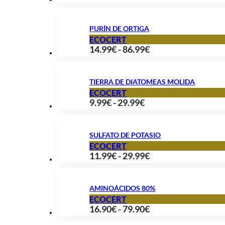
de
hasta
precios:
39.90€
PURÍN DE ORTIGA
desde
ECOCERT
Rango
14.99
€
-
86.99
€
12.99€
de
hasta
precios:
49.90€
TIERRA DE DIATOMEAS MOLIDA
desde
ECOCERT
Rango
9.99
€
-
29.99
€
14.99€
de
hasta
precios:
86.99€
SULFATO DE POTASIO
desde
ECOCERT
Rango
11.99
€
-
29.99
€
9.99€
de
hasta
precios:
29.99€
AMINOÁCIDOS 80%
desde
ECOCERT
Rango
16.90
€
-
79.90
€
11.99€
de
hasta