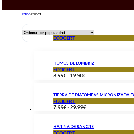
Inicio
/
ecocert
ECOCERT
HUMUS DE LOMBRIZ
ECOCERT
Rango
8.99
€
-
19.90
€
de
precios:
TIERRA DE DIATOMEAS MICRONIZADA 
desde
ECOCERT
Rango
7.99
€
-
29.99
€
8.99€
de
hasta
precios:
19.90€
HARINA DE SANGRE
desde
ECOCERT