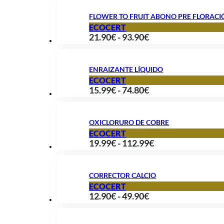
precios:
29.99€
FLOWER TO FRUIT ABONO PRE FLORAC
desde
ECOCERT
Rango
21.90
€
-
93.90
€
16.90€
de
hasta
precios:
79.90€
ENRAIZANTE LÍQUIDO
desde
ECOCERT
Rango
15.99
€
-
74.80
€
21.90€
de
hasta
precios:
93.90€
OXICLORURO DE COBRE
desde
ECOCERT
Rango
19.99
€
-
112.99
€
15.99€
de
hasta
precios:
74.80€
CORRECTOR CALCIO
desde
ECOCERT
Rango
12.90
€
-
49.90
€
19.99€
de
hasta
precios:
112.99€