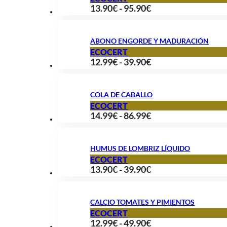
Rango
13.90
€
-
95.90
€
7.99€
de
hasta
precios:
29.99€
ABONO ENGORDE Y MADURACIÓN
desde
ECOCERT
Rango
12.99
€
-
39.90
€
13.90€
de
hasta
precios:
95.90€
COLA DE CABALLO
desde
ECOCERT
Rango
14.99
€
-
86.99
€
12.99€
de
hasta
precios:
39.90€
HUMUS DE LOMBRIZ LÍQUIDO
desde
ECOCERT
Rango
13.90
€
-
39.90
€
14.99€
de
hasta
precios:
86.99€
CALCIO TOMATES Y PIMIENTOS
desde
ECOCERT
Rango
12.99
€
-
49.90
€
13.90€