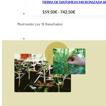
TIERRA DE DIATOMEAS MICRONIZADA BI
desde
Rango
159.50
€
-
742.50
€
12.90€
de
hasta
precios:
Ordenado
Mostrando Los 16 Resultados
49.90€
Por
desde
Popularidad
159.50€
hasta
742.50€