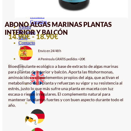
Orquideas
Ornamentales
Hortensias
Rosales
Geranios
ABONO ALGAS MARINAS PLANTAS
Vivero
INTERIOR Y BALCÓN
Recursos
RANGO
14.90
€
-
18.90
€
Blog
DE
Contacto
Envío en 24/48 h
PRECIOS:
A Península GRATIS pedidos +20€
DESDE
Bioestimulante ecológico a base de extracto de algas marinas
14.90€
para plantas de interior y balcón. Aporta las fitohormonas,
HASTA
aminoácidos y oligoelementos propios del alga, que activan el
metabolismo de la planta y refuerzan su vigor y su resistencia al
18.90€
estrés, justo lo que más sufre una planta en maceta con luz
escasa o riegos irregulares. El complemento natural para
mantener las plantas fuertes y con buen aspecto durante todo el
año.