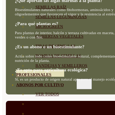
¿Qué aportan las algas marinas a la planta?
SEMILLAS RAÍZ
Bioestimulantes naturales como fitohormonas, aminoácidos y
oligoelementos que favorecen el vigor y la resistencia al estrés
SEMILLAS LEGUMINOSAS
¿Para qué plantas es?
MICROGREEN
Para plantas de interior, balcón y terraza cultivadas en maceta,
CUBIERTAS VEGETALES
verdes o con flor.
TIRAS DE SEMILLAS
¿Es un abono o un bioestimulante?
BOMBAS DE SEMILLAS
Actúa sobre todo como bioestimulante natural, complementan
nutrición de la planta.
BANDEJAS Y SEMILLEROS
¿Es apto para agricultura ecológica?
PROFESIONALES
Sí, es un producto de origen natural apto para el manejo ecoló
ABONOS POR CULTIVO
VER TODOS
TOMATES
HUERTO