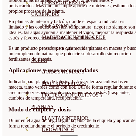
fitohormonas naturales, aminoácidos, oligoelementos y
CORRECTORES DE
polisacáridos. Más que un simple aporte de nutrientes, estimula los
propios procesos de la planta.
CARENCIAS
En plantas de interior y balcón, donde el espacio radicular es
ENRAIZANTES
limitado y las condiciones (luz, temperatura, riego) no siempre son
ideales, las algas ayudan a mantener el vigor, mejorar la respuesta a
MADURACIÓN Y ENGORDE
estrés y favorecer un crecimiento equilibrado.
Es un producto pensado para quien cuida plantas en maceta y bus
REGENERADORES DEL
un complemento natural que potencie su desarrollo sin recurrir a
fertilizantes de síntesis.
SUELO
Aplicaciones y usos recomendados
ÁCIDOS HÚMICOS
Indicado para plantas de interior, balcón y terraza cultivadas en
MATERIAS PRIMAS
maceta, tanto verdes como con flor. Útil de forma regular durante e
crecimiento y especialmente en momentos de estrés (trasplantes,
PROTECCIÓN CULTIVOS Y
cambios de temperatura, recuperación).
PLANTAS
Modo de empleo y dosis
PLANTAS INTERIOR
Diluir en el agua de riego según la pauta de la etiqueta y aplicar de
forma regular durante el periodo de crecimiento.
GROWPUNCH