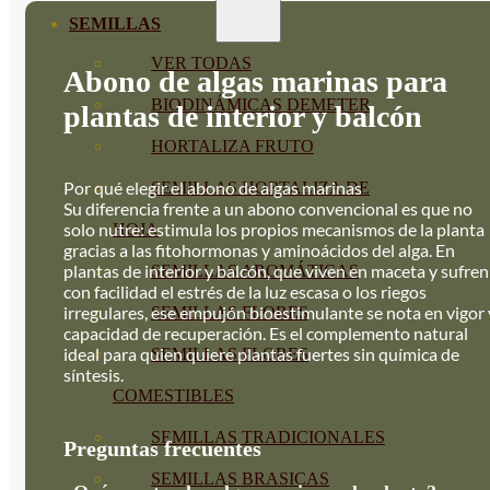
SEMILLAS
VER TODAS
Abono de algas marinas para
BIODINÁMICAS DEMETER
plantas de interior y balcón
HORTALIZA FRUTO
Por qué elegir el abono de algas marinas
SEMILLAS HORTALIZA DE
Su diferencia frente a un abono convencional es que no
solo nutre: estimula los propios mecanismos de la planta
HOJA
gracias a las fitohormonas y aminoácidos del alga. En
plantas de interior y balcón, que viven en maceta y sufren
SEMILLAS AROMÁTICAS
con facilidad el estrés de la luz escasa o los riegos
irregulares, ese empujón bioestimulante se nota en vigor 
SEMILLAS FLORES
capacidad de recuperación. Es el complemento natural
ideal para quien quiere plantas fuertes sin química de
SEMILLAS FLORES
síntesis.
COMESTIBLES
SEMILLAS TRADICIONALES
Preguntas frecuentes
SEMILLAS BRASICAS