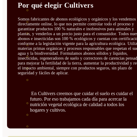
Por qué elegir Cultivers
CÍTRICOS
Somos fabricantes de abonos ecológicos y orgánicos y los vendemos
FRUTALES
directamente online, lo que nos permite controlar todo el proceso y
garantizar productos 100 % naturales e inofensivos para animales y
CÉSPED
plantas, y venderlos a un precio justo para el consumidor. Todos nue
abonos e insecticidas son 100 % ecológicos y cuentan con certificaci
conforme a la legislación vigente para la agricultura ecológica. Util
BONSAI
materias primas orgánicas y procesos responsables que respetan el sue
agua y la biodiversidad. Formulamos abonos sólidos y líquidos,
CONÍFERAS Y SETOS
insecticidas, regeneradores de suelo y correctores de carencias pensa
para mejorar la fertilidad de la tierra, aumentar la productividad y r
OLIVO
el impacto ambiental, siempre con productos seguros, sin plazo de
seguridad y fáciles de aplicar.
CACTUS, CRASAS Y
SUCULENTAS
En Cultivers creemos que cuidar el suelo es cuidar el
futuro. Por eso trabajamos cada día para acercar la
PLANTAS DE INTERIOR
nutrición vegetal ecológica de calidad a todos los
hogares y cultivos.
ORQUIDEAS
ORNAMENTALES