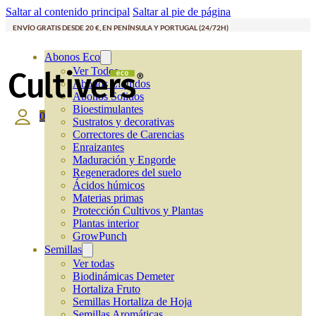
Saltar al contenido principal
Saltar al pie de página
ENVÍO GRATIS DESDE 20 €, EN PENÍNSULA Y PORTUGAL (24/72H)
Abonos Eco
Ver Todos
Abonos Líquidos
Abonos Solidos
Bioestimulantes
0
Sustratos y decorativas
Correctores de Carencias
Enraizantes
Maduración y Engorde
Regeneradores del suelo
Ácidos húmicos
Materias primas
Protección Cultivos y Plantas
Plantas interior
GrowPunch
Semillas
Ver todas
Biodinámicas Demeter
Hortaliza Fruto
Semillas Hortaliza de Hoja
Semillas Aromáticas