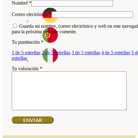
Nombre
*
Correo electrónico
*
Guarda mi nombre, correo electrónico y web en este navega
para la próxima vez que comente.
Tu puntuación
*
1 de 5 estrellas
2 de 5 estrellas
3 de 5 estrellas
4 de 5 estrellas
5 d
estrellas
Tu valoración
*