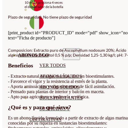
10 ml/l o presiona 4 veces
el dosificador de la botella
Plazo de seguridad: No tiene plazo de seguridad
[print_product id="PRODUCT_ID" mode="pdf" show_icon="no
text="Ficha de producto"]
Composicion: Extracto puro de Ascophyllum nodosum 20%; Ácido
ABONOS ECO
algínico 0,4% p/p; Manitol 0,5 % p/p; Densidad 1,25-1,30 kg/l; pH: 7
Beneficios
VER TODOS
- Extracto natural de algas marinas, rico en bioestimulantes.
ABONOS LÍQUIDOS
- Favorece el vigor y la resistencia al estrés de la planta.
- Aporta aminoácidos y oligoelementos de fácil asimilación.
ABONOS SOLIDOS
- Pensado para plantas de interior y balcón en maceta.
- Apto para agricultura y jardinería ecológica.
BIOESTIMULANTES
¿Qué es y para qué sirve?
SUSTRATOS Y
Es un abono líquido formulado a partir de extracto de algas marina
DECORATIVAS
conocidas por su riqueza en sustancias bioestimulantes: