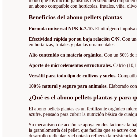
modo que los microorganismos del suelo descomponen el pe
un abono compatible con hortícolas, frutales, viña, olivo
Beneficios del abono pellets plantas
Fórmula universal NPK 6-7-10.
El nitrógeno impulsa e
Efectividad rápida por su baja relación C/N.
Con una
en hortalizas, frutales y plantas ornamentales.
Alto contenido en materia orgánica.
Con un 50% de mat
Aporte de microelementos estructurales.
Calcio (10,1
Versátil para todo tipo de cultivos y suelos.
Compatible
100% natural y seguro para animales.
Elaborado con 
¿Qué es el abono pellets plantas y para q
El abono pellets plantas es un fertilizante orgánico mi
azufre, pensado para cubrir la nutrición básica de cualqu
Su mecanismo de acción se apoya en dos factores: la baja
la granulometría del pellet, que facilita que se active co
desarrollo radicular, y el potasio refuerza la resistencia