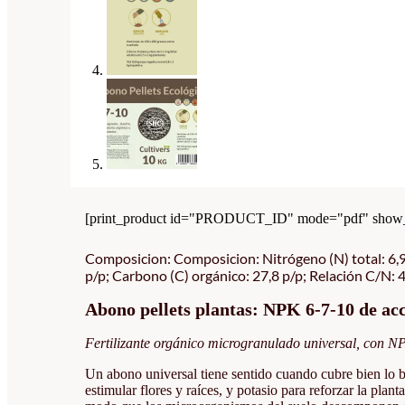
[print_product id="PRODUCT_ID" mode="pdf" show_i
Composicion: Composicion: Nitrógeno (N) total: 6,9 
p/p; Carbono (C) orgánico: 27,8 p/p; Relación C/N:
Abono pellets plantas: NPK 6-7-10 de acc
Fertilizante orgánico microgranulado universal, con N
Un abono universal tiene sentido cuando cubre bien lo bás
estimular flores y raíces, y potasio para reforzar la pla