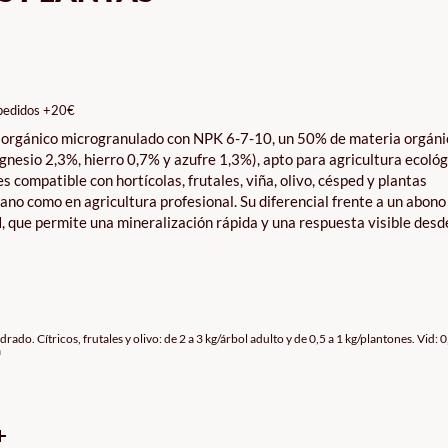
GO
IOS:
DE
pedidos +20€
0€
te orgánico microgranulado con NPK 6-7-10, un 50% de materia orgáni
TA
nesio 2,3%, hierro 0,7% y azufre 1,3%), apto para agricultura ecológ
0€
 compatible con hortícolas, frutales, viña, olivo, césped y plantas
ano como en agricultura profesional. Su diferencial frente a un abon
N, que permite una mineralización rápida y una respuesta visible desd
do. Cítricos, frutales y olivo: de 2 a 3 kg/árbol adulto y de 0,5 a 1 kg/plantones. Vid: 0
a