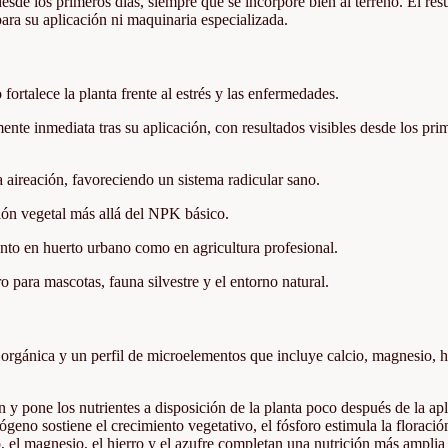
sde los primeros días, siempre que se incorpore bien al terreno. El res
para su aplicación ni maquinaria especializada.
 fortalece la planta frente al estrés y las enfermedades.
mente inmediata tras su aplicación, con resultados visibles desde los pri
a aireación, favoreciendo un sistema radicular sano.
ión vegetal más allá del NPK básico.
tanto en huerto urbano como en agricultura profesional.
o para mascotas, fauna silvestre y el entorno natural.
orgánica y un perfil de microelementos que incluye calcio, magnesio, h
 y pone los nutrientes a disposición de la planta poco después de la apl
ógeno sostiene el crecimiento vegetativo, el fósforo estimula la floració
cio, el magnesio, el hierro y el azufre completan una nutrición más amplia