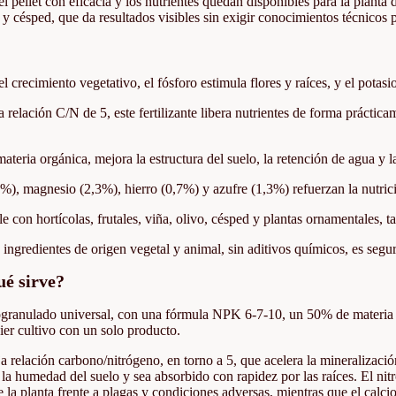
llet con eficacia y los nutrientes quedan disponibles para la planta de
 y césped, que da resultados visibles sin exigir conocimientos técnicos 
l crecimiento vegetativo, el fósforo estimula flores y raíces, y el potasio
 relación C/N de 5, este fertilizante libera nutrientes de forma práctica
eria orgánica, mejora la estructura del suelo, la retención de agua y l
%), magnesio (2,3%), hierro (0,7%) y azufre (1,3%) refuerzan la nutric
 con hortícolas, frutales, viña, olivo, césped y plantas ornamentales, 
ingredientes de origen vegetal y animal, sin aditivos químicos, es segur
ué sirve?
crogranulado universal, con una fórmula NPK 6-7-10, un 50% de materia 
ier cultivo con un solo producto.
 relación carbono/nitrógeno, en torno a 5, que acelera la mineralización
n la humedad del suelo y sea absorbido con rapidez por las raíces. El nitr
 de la planta frente a plagas y condiciones adversas, mientras que el cal