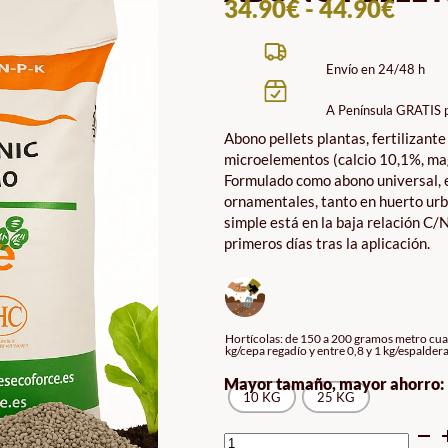
RAN
34.90
€
-
44.90
€
DE
PREC
Envío en 24/48 h
DES
A Península GRATIS 
34.9
Abono pellets plantas, fertilizan
HAS
microelementos (calcio 10,1%, mag
44.9
Formulado como abono universal, es
ornamentales, tanto en huerto urb
simple está en la baja relación C/
primeros días tras la aplicación.
Hortícolas: de 150 a 200 gramos metro cuadra
kg/cepa regadío y entre 0,8 y 1 kg/espalder
Mayor tamaño, mayor ahorro:
10 KG
25 KG
ABONO