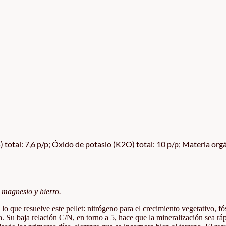
total: 7,6 p/p; Óxido de potasio (K2O) total: 10 p/p; Materia orgá
 magnesio y hierro.
lo que resuelve este pellet: nitrógeno para el crecimiento vegetativo, fó
da. Su baja relación C/N, en torno a 5, hace que la mineralización sea rá