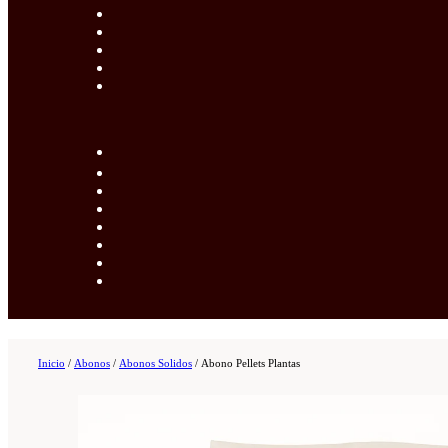
Inicio
/
Abonos
/
Abonos Solidos
/
Abono Pellets Plantas