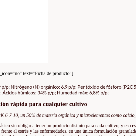
con="no" text="Ficha de producto"]
p/p; Nitrógeno (N) orgánico: 6,9 p/p; Pentóxido de fósforo (P2O5) 
 4; Ácidos húmicos: 34% p/p; Humedad máx: 6,8% p/p;
ión rápida para cualquier cultivo
PK 6-7-10, un 50% de materia orgánica y microelementos como calcio,
ico sin obligar a tener un producto distinto para cada cultivo, y eso es 
nta frente al estrés y las enfermedades, en una única formulación granula