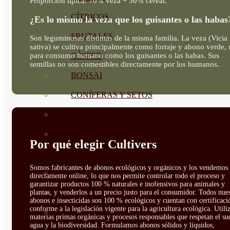
Proporción típica: 70% veza + 30% cereal.
CÍTRICOS
¿Es lo mismo la veza que los guisantes o las habas
FRUTALES
Son leguminosas distintas de la misma familia. La veza (Vicia
sativa) se cultiva principalmente como forraje y abono verde,
CÉSPED
para consumo humano como los guisantes o las habas. Sus
semillas no son comestibles directamente por los humanos.
BONSAI
CONÍFERAS Y SETOS
OLIVO
CACTUS, CRASAS Y
Por qué elegir Cultivers
SUCULENTAS
Somos fabricantes de abonos ecológicos y orgánicos y los vendemos
PLANTAS DE INTERIOR
directamente online, lo que nos permite controlar todo el proceso y
garantizar productos 100 % naturales e inofensivos para animales y
ORQUIDEAS
plantas, y venderlos a un precio justo para el consumidor. Todos nue
abonos e insecticidas son 100 % ecológicos y cuentan con certificaci
conforme a la legislación vigente para la agricultura ecológica. Util
ORNAMENTALES
materias primas orgánicas y procesos responsables que respetan el sue
agua y la biodiversidad. Formulamos abonos sólidos y líquidos,