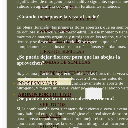
significativo de nitrógeno para el cultivo siguiente, especialm
valioso en agricultura ecológica sin fertilizantes sintéticos.
SEMILLAS RAÍZ
¿Cuándo incorporar la veza al suelo?
SEMILLAS LEGUMINOSAS
En plena floración (las primeras flores abiertas), que en siemb
MICROGREEN
de octubre suele ocurrir en marzo-abril. En ese momento tiene
máximo de materia orgánica y nitrógeno en los tejidos, y aún 
CUBIERTAS VEGETALES
tiernos y se descomponen rápido. Si se espera a que esté
completamente seca, los tallos son más leñosos y tardan más.
TIRAS DE SEMILLAS
¿Se puede dejar florecer para que las abejas la
BOMBAS DE SEMILLAS
aprovechen?
BANDEJAS Y SEMILLEROS
Sí, y es una práctica muy recomendable: las flores de la veza 
excelentes para abejas. Dejar florecer 2-3 semanas antes de
PROFESIONALES
incorporar al suelo no afecta significativamente al aporte de
nitrógeno, y mejora mucho el valor polinizador del abono ver
ABONOS POR CULTIVO
¿Se puede mezclar con cereales de invierno?
VER TODOS
Sí, la combinación veza + centeno de invierno o veza + avena
muy habitual en agricultura ecológica: el cereal sirve de sopor
TOMATES
para la veza trepadora, juntos cubren mejor el suelo, y el cerea
aporta carbono mientras la veza aporta nitrógeno al incorporar
HUERTO