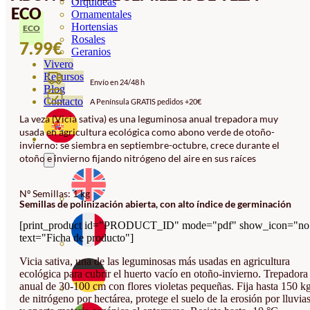
Orquideas
ECO
Ornamentales
Hortensias
ECO
Rosales
7.99
€
Geranios
Vivero
Recursos
Envío en 24/48 h
Blog
Contacto
A Península GRATIS pedidos +20€
La veza (Vicia sativa) es una leguminosa anual trepadora muy
usada en agricultura ecológica como abono verde de otoño-
invierno: se siembra en septiembre-octubre, crece durante el
otoño e invierno fijando nitrógeno del aire en sus raíces
Nº Semillas: 1 kg
Semillas de polinización abierta, con alto índice de germinación
[print_product id="PRODUCT_ID" mode="pdf" show_icon="no
text="Ficha de producto"]
Vicia sativa, una de las leguminosas más usadas en agricultura
ecológica para cubrir el huerto vacío en otoño-invierno. Trepadora
anual de 30-100 cm con flores violetas pequeñas. Fija hasta 150 k
de nitrógeno por hectárea, protege el suelo de la erosión por lluvia