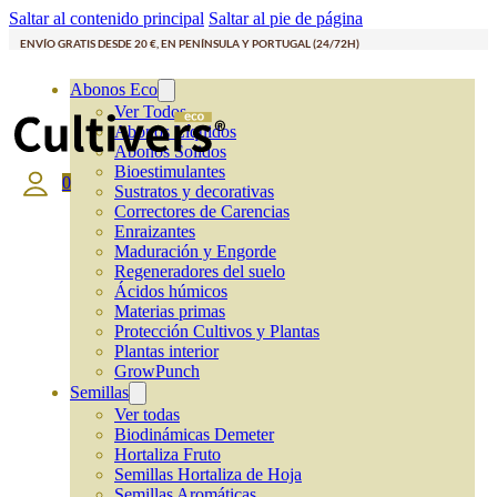
Saltar al contenido principal
Saltar al pie de página
ENVÍO GRATIS DESDE 20 €, EN PENÍNSULA Y PORTUGAL (24/72H)
Abonos Eco
Ver Todos
Abonos Líquidos
Abonos Solidos
Bioestimulantes
0
Sustratos y decorativas
Correctores de Carencias
Enraizantes
Maduración y Engorde
Regeneradores del suelo
Ácidos húmicos
Materias primas
Protección Cultivos y Plantas
Plantas interior
GrowPunch
Semillas
Ver todas
Biodinámicas Demeter
Hortaliza Fruto
Semillas Hortaliza de Hoja
Semillas Aromáticas