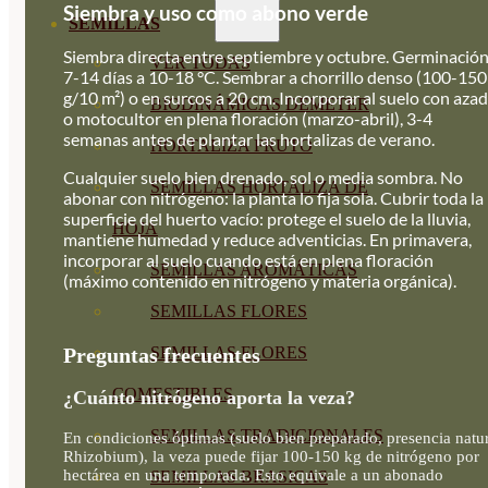
Siembra y uso como abono verde
SEMILLAS
Siembra directa entre septiembre y octubre. Germinación
VER TODAS
7-14 días a 10-18 °C. Sembrar a chorrillo denso (100-150
g/10 m²) o en surcos a 20 cm. Incorporar al suelo con aza
BIODINÁMICAS DEMETER
o motocultor en plena floración (marzo-abril), 3-4
semanas antes de plantar las hortalizas de verano.
HORTALIZA FRUTO
Cualquier suelo bien drenado, sol o media sombra. No
SEMILLAS HORTALIZA DE
abonar con nitrógeno: la planta lo fija sola. Cubrir toda la
superficie del huerto vacío: protege el suelo de la lluvia,
HOJA
mantiene humedad y reduce adventicias. En primavera,
incorporar al suelo cuando está en plena floración
SEMILLAS AROMÁTICAS
(máximo contenido en nitrógeno y materia orgánica).
SEMILLAS FLORES
Preguntas frecuentes
SEMILLAS FLORES
COMESTIBLES
¿Cuánto nitrógeno aporta la veza?
SEMILLAS TRADICIONALES
En condiciones óptimas (suelo bien preparado, presencia natu
Rhizobium), la veza puede fijar 100-150 kg de nitrógeno por
hectárea en una temporada. Esto equivale a un abonado
SEMILLAS BRASICAS