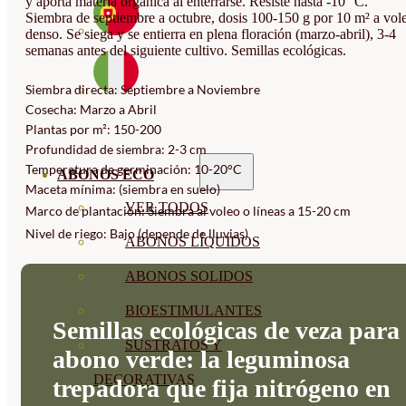
y aporta materia orgánica al enterrarse. Resiste hasta -10 °C.
Siembra de septiembre a octubre, dosis 100-150 g por 10 m² a vol
denso. Se siega y se entierra en plena floración (marzo-abril), 3-4
semanas antes del siguiente cultivo. Semillas ecológicas.
Siembra directa: Septiembre a Noviembre
Cosecha: Marzo a Abril
Plantas por m²: 150-200
Profundidad de siembra: 2-3 cm
Temperatura de germinación: 10-20°C
ABONOS ECO
Maceta mínima: (siembra en suelo)
VER TODOS
Marco de plantación: Siembra al voleo o líneas a 15-20 cm
Nivel de riego: Bajo (depende de lluvias)
ABONOS LÍQUIDOS
ABONOS SOLIDOS
BIOESTIMULANTES
Semillas ecológicas de veza para
SUSTRATOS Y
abono verde: la leguminosa
DECORATIVAS
trepadora que fija nitrógeno en