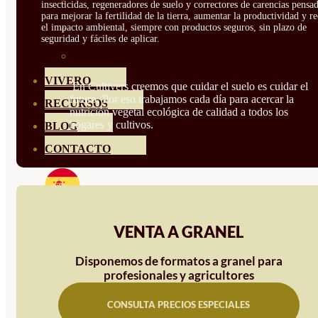
HORTENSIAS
insecticidas, regeneradores de suelo y correctores de carencias pensa
para mejorar la fertilidad de la tierra, aumentar la productividad y r
el impacto ambiental, siempre con productos seguros, sin plazo de
ROSALES
seguridad y fáciles de aplicar.
GERANIOS
VIVERO
En Cultivers creemos que cuidar el suelo es cuidar el
futuro. Por eso trabajamos cada día para acercar la
RECURSOS
nutrición vegetal ecológica de calidad a todos los
hogares y cultivos.
BLOG
CONTACTO
VENTA A GRANEL
Disponemos de formatos a granel para
profesionales y agricultores
CONSULTA PRECIOS ESPECIALES