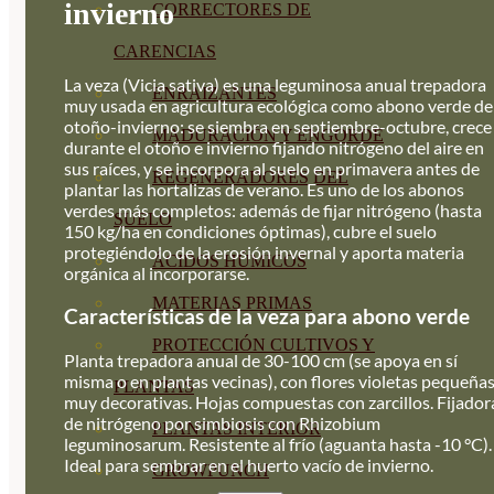
invierno
CORRECTORES DE
CARENCIAS
La veza (Vicia sativa) es una leguminosa anual trepadora
ENRAIZANTES
muy usada en agricultura ecológica como abono verde de
otoño-invierno: se siembra en septiembre-octubre, crece
MADURACIÓN Y ENGORDE
durante el otoño e invierno fijando nitrógeno del aire en
sus raíces, y se incorpora al suelo en primavera antes de
REGENERADORES DEL
plantar las hortalizas de verano. Es uno de los abonos
verdes más completos: además de fijar nitrógeno (hasta
SUELO
150 kg/ha en condiciones óptimas), cubre el suelo
protegiéndolo de la erosión invernal y aporta materia
ÁCIDOS HÚMICOS
orgánica al incorporarse.
MATERIAS PRIMAS
Características de la veza para abono verde
PROTECCIÓN CULTIVOS Y
Planta trepadora anual de 30-100 cm (se apoya en sí
misma o en plantas vecinas), con flores violetas pequeña
PLANTAS
muy decorativas. Hojas compuestas con zarcillos. Fijador
de nitrógeno por simbiosis con Rhizobium
PLANTAS INTERIOR
leguminosarum. Resistente al frío (aguanta hasta -10 °C).
Ideal para sembrar en el huerto vacío de invierno.
GROWPUNCH