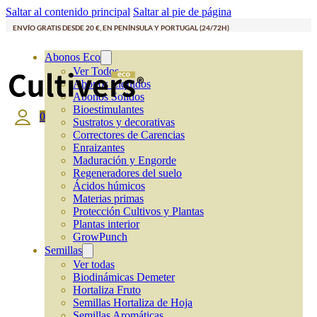
Saltar al contenido principal
Saltar al pie de página
ENVÍO GRATIS DESDE 20 €, EN PENÍNSULA Y PORTUGAL (24/72H)
Abonos Eco
Ver Todos
Abonos Líquidos
Abonos Solidos
Bioestimulantes
0
Sustratos y decorativas
Correctores de Carencias
Enraizantes
Maduración y Engorde
Regeneradores del suelo
Ácidos húmicos
Materias primas
Protección Cultivos y Plantas
Plantas interior
GrowPunch
Semillas
Ver todas
Biodinámicas Demeter
Hortaliza Fruto
Semillas Hortaliza de Hoja
Semillas Aromáticas