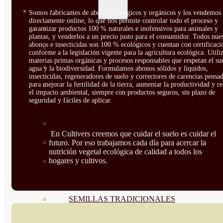
SEMILLAS
Somos fabricantes de abonos ecológicos y orgánicos y los vendemos
directamente online, lo que nos permite controlar todo el proceso y
VER TODAS
garantizar productos 100 % naturales e inofensivos para animales y
plantas, y venderlos a un precio justo para el consumidor. Todos nue
abonos e insecticidas son 100 % ecológicos y cuentan con certificaci
BIODINÁMICAS DEMETER
conforme a la legislación vigente para la agricultura ecológica. Util
materias primas orgánicas y procesos responsables que respetan el sue
HORTALIZA FRUTO
agua y la biodiversidad. Formulamos abonos sólidos y líquidos,
insecticidas, regeneradores de suelo y correctores de carencias pensa
para mejorar la fertilidad de la tierra, aumentar la productividad y r
SEMILLAS HORTALIZA DE
el impacto ambiental, siempre con productos seguros, sin plazo de
seguridad y fáciles de aplicar.
HOJA
SEMILLAS AROMÁTICAS
En Cultivers creemos que cuidar el suelo es cuidar el
SEMILLAS FLORES
futuro. Por eso trabajamos cada día para acercar la
nutrición vegetal ecológica de calidad a todos los
hogares y cultivos.
SEMILLAS FLORES
COMESTIBLES
SEMILLAS TRADICIONALES
SEMILLAS BRASICAS