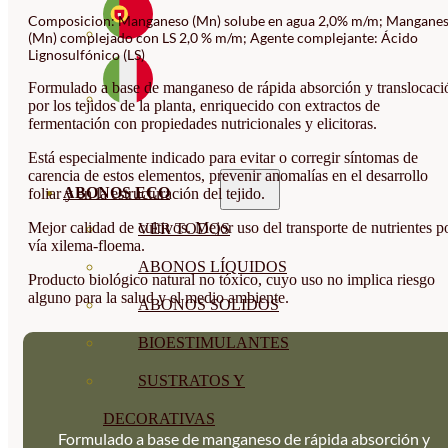
Composicion: Manganeso (Mn) solube en agua 2,0% m/m; Mangane
(Mn) complejado con LS 2,0 % m/m; Agente complejante: Ácido
Lignosulfónico (LS)
Formulado a base de manganeso de rápida absorción y translocaci
por los tejidos de la planta, enriquecido con extractos de
fermentación con propiedades nutricionales y elicitoras.
Está especialmente indicado para evitar o corregir síntomas de
carencia de estos elementos, prevenir anomalías en el desarrollo
ABONOS ECO
foliar y en la estructuración del tejido.
Mejor calidad de cultivos. Mejor uso del transporte de nutrientes p
VER TODOS
vía xilema-floema.
ABONOS LÍQUIDOS
Producto biológico natural no tóxico, cuyo uso no implica riesgo
alguno para la salud y el medio ambiente.
ABONOS SOLIDOS
BIOESTIMULANTES
SUSTRATOS Y
DECORATIVAS
Formulado a base de manganeso de rápida absorción y