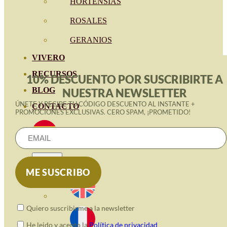
HORTENSIAS
ROSALES
GERANIOS
VIVERO
RECURSOS
10% DESCUENTO POR SUSCRIBIRTE A
BLOG
NUESTRA NEWSLETTER
ÚNETE Y RECIBE TU CÓDIGO DESCUENTO AL INSTANTE +
CONTACTO
PROMOCIONES EXCLUSIVAS. CERO SPAM, ¡PROMETIDO!
Quiero suscribirme a la newsletter
He leido y acepto la
Política de privacidad