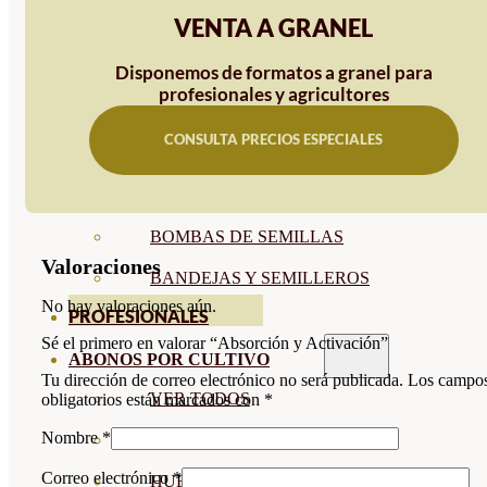
VENTA A GRANEL
SEMILLAS RAÍZ
Disponemos de formatos a granel para
SEMILLAS LEGUMINOSAS
profesionales y agricultores
MICROGREEN
CONSULTA PRECIOS ESPECIALES
CUBIERTAS VEGETALES
TIRAS DE SEMILLAS
BOMBAS DE SEMILLAS
Valoraciones
BANDEJAS Y SEMILLEROS
No hay valoraciones aún.
PROFESIONALES
Sé el primero en valorar “Absorción y Activación”
ABONOS POR CULTIVO
Tu dirección de correo electrónico no será publicada.
Los campo
VER TODOS
obligatorios están marcados con
*
Nombre
*
TOMATES
Correo electrónico
*
HUERTO