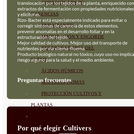
translocación por los tejidos de la planta, enriquecido co
CORRECTORES DE
extractos de fermentación con propiedades nutricionales
y elicitoras.
CARENCIAS
Rizo-Bacter está especialmente indicado para evitar o
corregir síntomas de carencia de estos elementos,
ENRAIZANTES
prevenir anomalías en el desarrollo foliar y en la
estructuración del tejido.
MADURACIÓN Y ENGORDE
Mejor calidad de cultivos. Mejor uso del transporte de
nutrientes por vía xilema-floema.
REGENERADORES DEL
Producto biológico natural no tóxico, cuyo uso no implic
riesgo alguno para la salud y el medio ambiente.
SUELO
ÁCIDOS HÚMICOS
Preguntas frecuentes
MATERIAS PRIMAS
PROTECCIÓN CULTIVOS Y
PLANTAS
PLANTAS INTERIOR
Por qué elegir Cultivers
GROWPUNCH