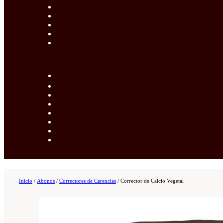
Inicio
/
Abonos
/
Correctores de Carencias
/
Corrector de Calcio Vegetal