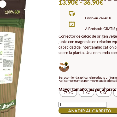
RAN
13.90
€
-
36.90
€
DE
PREC
Envío en 24/48 h
DES
A Península GRATIS 
13.9
Corrector de calcio de origen veg
HAS
junto con magnesio en relación equi
36.9
capacidad de intercambio catiónico 
sobre la planta. Una enmienda comp
Se recomienda aplicar el producto uniforme
Aplicar 40 gramos por metro cuadrado cada
Mayor tamaño, mayor ahorro:
250 G
1 KG
5 KG
CORRECTOR
DE
AÑADIR AL CARRITO
CALCIO
VEGETAL