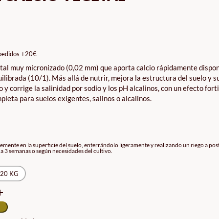
GO
IOS:
DE
pedidos +20€
0€
etal muy micronizado (0,02 mm) que aporta calcio rápidamente dispon
TA
librada (10/1). Más allá de nutrir, mejora la estructura del suelo y s
0€
y corrige la salinidad por sodio y los pH alcalinos, con un efecto fort
leta para suelos exigentes, salinos o alcalinos.
mente en la superficie del suelo, enterrándolo ligeramente y realizando un riego a post
 3 semanas o según necesidades del cultivo.
20 KG