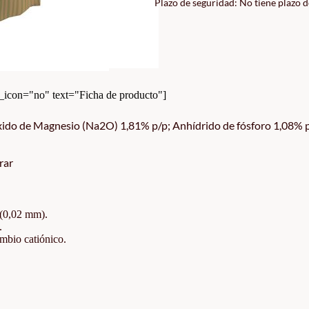
Plazo de seguridad: No tiene plazo 
CANTIDAD
con="no" text="Ficha de producto"]
ido de Magnesio (Na2O) 1,81% p/p; Anhídrido de fósforo 1,08% p/
rar
 (0,02 mm).
.
ambio catiónico.