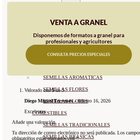
SEMILLAS
VER TODAS
VENTA A GRANEL
BIODINÁMICAS DEMETER
Disponemos de formatos a granel para
profesionales y agricultores
HORTALIZA FRUTO
SEMILLAS HORTALIZA DE
CONSULTA PRECIOS ESPECIALES
HOJA
SEMILLAS AROMÁTICAS
SEMILLAS FLORES
Valorado con
5
de 5
Diego Miguel Terrones
–
febrero 16, 2026
SEMILLAS FLORES
Excelentes
COMESTIBLES
Añade una valoración
SEMILLAS TRADICIONALES
Tu dirección de correo electrónico no será publicada.
Los campo
SEMILLAS BRASICAS
obligatorios están marcados con
*