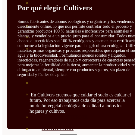
CORRECTORES DE
Por qué elegir Cultivers
CARENCIAS
Somos fabricantes de abonos ecológicos y orgánicos y los vendemos
ENRAIZANTES
directamente online, lo que nos permite controlar todo el proceso y
garantizar productos 100 % naturales e inofensivos para animales y
plantas, y venderlos a un precio justo para el consumidor. Todos nue
MADURACIÓN Y ENGORDE
abonos e insecticidas son 100 % ecológicos y cuentan con certificaci
conforme a la legislación vigente para la agricultura ecológica. Util
REGENERADORES DEL
materias primas orgánicas y procesos responsables que respetan el sue
agua y la biodiversidad. Formulamos abonos sólidos y líquidos,
SUELO
insecticidas, regeneradores de suelo y correctores de carencias pensa
para mejorar la fertilidad de la tierra, aumentar la productividad y r
el impacto ambiental, siempre con productos seguros, sin plazo de
ÁCIDOS HÚMICOS
seguridad y fáciles de aplicar.
MATERIAS PRIMAS
PROTECCIÓN CULTIVOS Y
En Cultivers creemos que cuidar el suelo es cuidar el
futuro. Por eso trabajamos cada día para acercar la
PLANTAS
nutrición vegetal ecológica de calidad a todos los
hogares y cultivos.
PLANTAS INTERIOR
GROWPUNCH