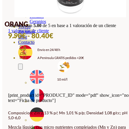
Orquideas
Ornamentales
Hortensias
Rosales
Geranios
ORANG
Valorado con
5.00
de 5 en base a
1
valoración de un cliente
Vivero
1
valoración de cliente
Recursos
RANGO
9.90
€
-
80.40
€
Blog
DE
Contacto
Envío en 24/48 h
PRECIOS:
A Península GRATIS pedidos +20€
DESDE
9.90€
HASTA
10 ml/l
80.40€
[print_product id="PRODUCT_ID" mode="pdf" show_icon="no
text="Ficha de producto"]
Composicion: Zin 2,13 % p/; Mn 1,01 % p/p; Densidad 1,08 g/cc; pH
5,0-6,0
Mezcla líquida con micro nutrientes complejados (Mn y Zn) para