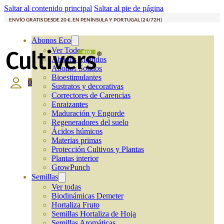
Saltar al contenido principal
Saltar al pie de página
ENVÍO GRATIS DESDE 20 €, EN PENÍNSULA Y PORTUGAL (24/72H)
Abonos Eco
Ver Todos
Abonos Líquidos
Abonos Solidos
Bioestimulantes
0
Sustratos y decorativas
Correctores de Carencias
Enraizantes
Maduración y Engorde
Regeneradores del suelo
Ácidos húmicos
Materias primas
Protección Cultivos y Plantas
Plantas interior
GrowPunch
Semillas
Ver todas
Biodinámicas Demeter
Hortaliza Fruto
Semillas Hortaliza de Hoja
Semillas Aromáticas