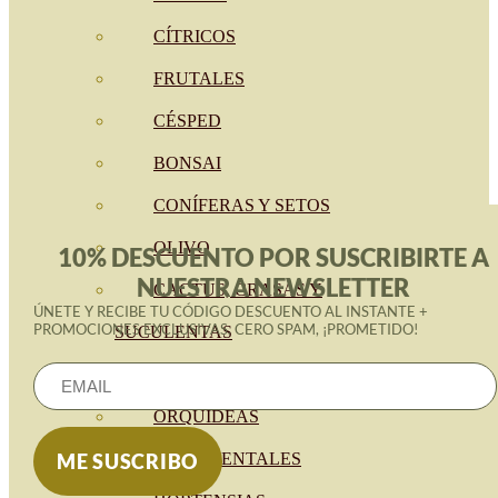
CÍTRICOS
FRUTALES
CÉSPED
BONSAI
CONÍFERAS Y SETOS
OLIVO
10% DESCUENTO POR SUSCRIBIRTE A
NUESTRA NEWSLETTER
CACTUS, CRASAS Y
ÚNETE Y RECIBE TU CÓDIGO DESCUENTO AL INSTANTE +
PROMOCIONES EXCLUSIVAS. CERO SPAM, ¡PROMETIDO!
SUCULENTAS
PLANTAS DE INTERIOR
ORQUIDEAS
ORNAMENTALES