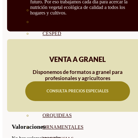
futuro. Por eso trabajamos cada día para acercar la
nutrición vegetal ecológica de calidad a todos los
CÍTRICOS
hogares y cultivos.
FRUTALES
CÉSPED
BONSAI
CONÍFERAS Y SETOS
VENTA A GRANEL
OLIVO
Disponemos de formatos a granel para
profesionales y agricultores
CACTUS, CRASAS Y
CONSULTA PRECIOS ESPECIALES
SUCULENTAS
PLANTAS DE INTERIOR
ORQUIDEAS
Valoraciones
ORNAMENTALES