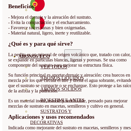
Beneficios
- Mejora el drenaje y la aireación del sustrato.
- Evita la compactación y el encharcamiento.
- Favorece raíces sanas y bien oxigenadas.
- Material natural, ligero, inerte y reutilizable.
¿Qué es y para qué sirve?
La perlita es un mineral de origen volcánico que, tratado con calor,
ABONOS ECO
se expande en partículas blancas, ligeras y porosas. Se usa como
componente del sustrato para mejorar su estructura física.
VER TODOS
Su función principal es aportar drenaje y aireación: crea huecos en 
ABONOS LÍQUIDOS
mezcla por los que circula el aire y drena el agua sobrante, evitand
que el sustrato se compacte o se encharque. Esto protege a las raíc
ABONOS SOLIDOS
de la asfixia y la pudrición.
BIOESTIMULANTES
Es un material inerte, estable y reutilizable, pensado para mejorar
mezclas de sustrato en macetas, semilleros y cultivo en general.
SUSTRATOS Y
Aplicaciones y usos recomendados
DECORATIVAS
Indicada como mejorante del sustrato en macetas, semilleros y mes