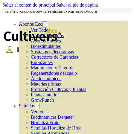
Saltar al contenido principal
Saltar al pie de página
ENVÍO GRATIS DESDE 20 €, EN PENÍNSULA Y PORTUGAL (24/72H)
Abonos Eco
Ver Todos
Abonos Líquidos
Abonos Solidos
Bioestimulantes
0
Sustratos y decorativas
Correctores de Carencias
Enraizantes
Maduración y Engorde
Regeneradores del suelo
Ácidos húmicos
Materias primas
Protección Cultivos y Plantas
Plantas interior
GrowPunch
Semillas
Ver todas
Biodinámicas Demeter
Hortaliza Fruto
Semillas Hortaliza de Hoja
Semillas Aromáticas