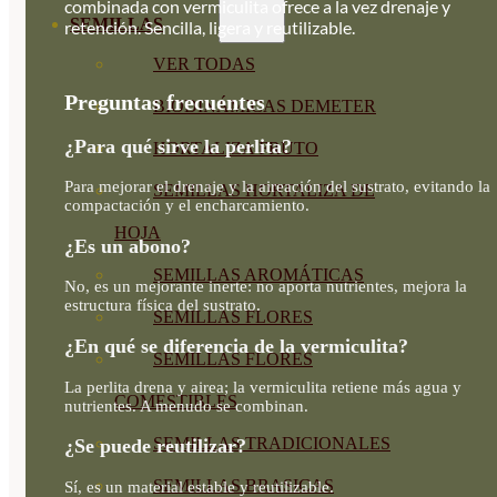
combinada con vermiculita ofrece a la vez drenaje y
SEMILLAS
retención. Sencilla, ligera y reutilizable.
VER TODAS
Preguntas frecuentes
BIODINÁMICAS DEMETER
¿Para qué sirve la perlita?
HORTALIZA FRUTO
Para mejorar el drenaje y la aireación del sustrato, evitando la
SEMILLAS HORTALIZA DE
compactación y el encharcamiento.
HOJA
¿Es un abono?
SEMILLAS AROMÁTICAS
No, es un mejorante inerte: no aporta nutrientes, mejora la
estructura física del sustrato.
SEMILLAS FLORES
¿En qué se diferencia de la vermiculita?
SEMILLAS FLORES
La perlita drena y airea; la vermiculita retiene más agua y
COMESTIBLES
nutrientes. A menudo se combinan.
SEMILLAS TRADICIONALES
¿Se puede reutilizar?
SEMILLAS BRASICAS
Sí, es un material estable y reutilizable.