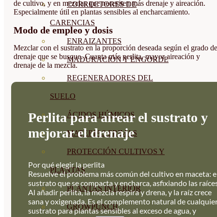
de cultivo, y en mezclas que necesiten más drenaje y aireación.
CORRECTORES DE
Especialmente útil en plantas sensibles al encharcamiento.
CARENCIAS
Modo de empleo y dosis
ENRAIZANTES
Mezclar con el sustrato en la proporción deseada según el grado d
drenaje que se busque. Cuanta más perlita, mayor aireación y
MADURACIÓN Y ENGORDE
drenaje de la mezcla.
REGENERADORES DEL
SUELO
Perlita para airear el sustrato y
ÁCIDOS HÚMICOS
mejorar el drenaje
MATERIAS PRIMAS
PROTECCIÓN CULTIVOS Y
Por qué elegir la perlita
PLANTAS
Resuelve el problema más común del cultivo en maceta: e
sustrato que se compacta y encharca, asfixiando las raíces
PLANTAS INTERIOR
Al añadir perlita, la mezcla respira y drena, y la raíz crece
sana y oxigenada. Es el complemento natural de cualquie
GROWPUNCH
sustrato para plantas sensibles al exceso de agua, y