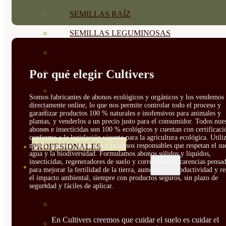
SEMILLAS RAÍZ
SEMILLAS LEGUMINOSAS
MICROGREEN
CUBIERTAS VEGETALES
Por qué elegir Cultivers
TIRAS DE SEMILLAS
Somos fabricantes de abonos ecológicos y orgánicos y los vendemos
directamente online, lo que nos permite controlar todo el proceso y
BOMBAS DE SEMILLAS
garantizar productos 100 % naturales e inofensivos para animales y
plantas, y venderlos a un precio justo para el consumidor. Todos nue
BANDEJAS Y SEMILLEROS
abonos e insecticidas son 100 % ecológicos y cuentan con certificaci
conforme a la legislación vigente para la agricultura ecológica. Util
materias primas orgánicas y procesos responsables que respetan el sue
PROFESIONALES
agua y la biodiversidad. Formulamos abonos sólidos y líquidos,
insecticidas, regeneradores de suelo y correctores de carencias pensa
ABONOS POR CULTIVO
para mejorar la fertilidad de la tierra, aumentar la productividad y r
el impacto ambiental, siempre con productos seguros, sin plazo de
VER TODOS
seguridad y fáciles de aplicar.
TOMATES
En Cultivers creemos que cuidar el suelo es cuidar el
HUERTO