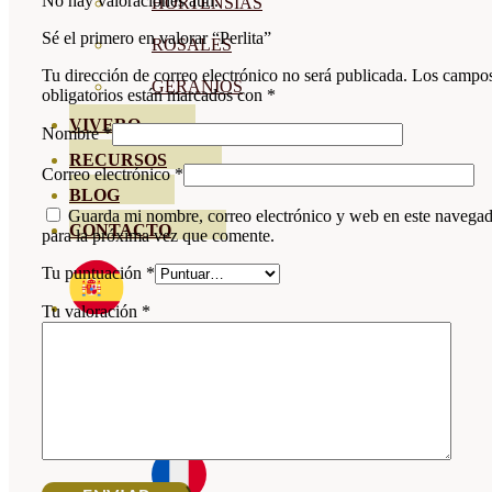
No hay valoraciones aún.
HORTENSIAS
Sé el primero en valorar “Perlita”
ROSALES
Tu dirección de correo electrónico no será publicada.
Los campo
GERANIOS
obligatorios están marcados con
*
VIVERO
Nombre
*
RECURSOS
Correo electrónico
*
BLOG
Guarda mi nombre, correo electrónico y web en este navega
CONTACTO
para la próxima vez que comente.
Tu puntuación
*
Tu valoración
*