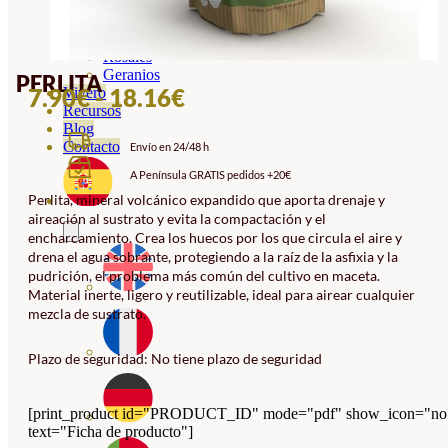
Orquideas
Ornamentales
Hortensias
Rosales
Geranios
PERLITA
RANGO
7.90
€
-
18.16
€
Vivero
Recursos
DE
Blog
Contacto
Envío en 24/48 h
PRECIOS:
A Península GRATIS pedidos +20€
DESDE
Perlita, mineral volcánico expandido que aporta drenaje y
7.90€
aireación al sustrato y evita la compactación y el
HASTA
encharcamiento. Crea los huecos por los que circula el aire y
drena el agua sobrante, protegiendo a la raíz de la asfixia y la
18.16€
pudrición, el problema más común del cultivo en maceta.
Material inerte, ligero y reutilizable, ideal para airear cualquier
mezcla de sustrato.
Plazo de seguridad: No tiene plazo de seguridad
[print_product id="PRODUCT_ID" mode="pdf" show_icon="no
text="Ficha de producto"]