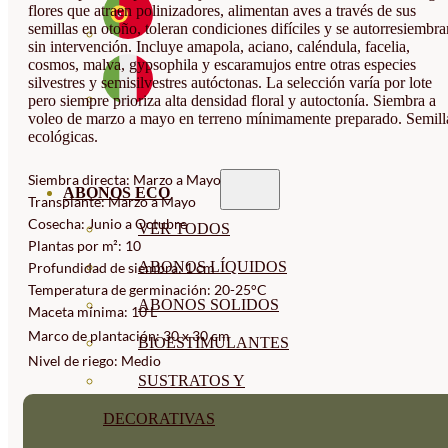
flores que atraen polinizadores, alimentan aves a través de sus
semillas en otoño, toleran condiciones difíciles y se autorresiembra
sin intervención. Incluye amapola, aciano, caléndula, facelia,
cosmos, malva, gypsophila y escaramujos entre otras especies
silvestres y semisilvestres autóctonas. La selección varía por lote
pero siempre prioriza alta densidad floral y autoctonía. Siembra a
voleo de marzo a mayo en terreno mínimamente preparado. Semill
ecológicas.
Siembra directa: Marzo a Mayo
ABONOS ECO
Transplante: Marzo a Mayo
Cosecha: Junio a Octubre
VER TODOS
Plantas por m²: 10
ABONOS LÍQUIDOS
Profundidad de siembra: 1 cm
Temperatura de germinación: 20-25°C
ABONOS SOLIDOS
Maceta mínima: 10 L
Marco de plantación: 30 x 30 cm
BIOESTIMULANTES
Nivel de riego: Medio
SUSTRATOS Y
DECORATIVAS