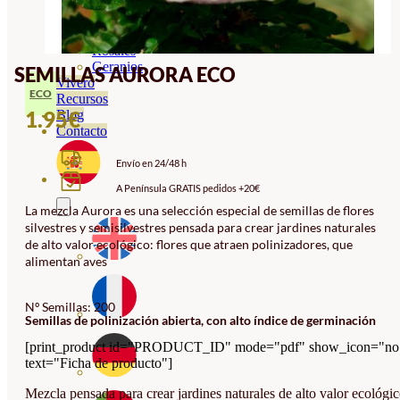
Orquideas
Ornamentales
Hortensias
Rosales
Geranios
SEMILLAS AURORA ECO
Vivero
ECO
Recursos
1.95
€
Blog
Contacto
Envío en 24/48 h
A Península GRATIS pedidos +20€
La mezcla Aurora es una selección especial de semillas de flores
silvestres y semisilvestres pensada para crear jardines naturales
de alto valor ecológico: flores que atraen polinizadores, que
alimentan aves
Nº Semillas: 200
Semillas de polinización abierta, con alto índice de germinación
[print_product id="PRODUCT_ID" mode="pdf" show_icon="no
text="Ficha de producto"]
Mezcla pensada para crear jardines naturales de alto valor ecológic