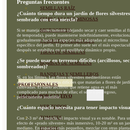
Preguntas frecuentes
SEMILLAS RAÍZ
¿Cuánto tiempo dura un jardín de flores silvestres
sembrado con esta mezcla?
SEMILLAS LEGUMINOSAS
MICROGREEN
Si se maneja correctamente (dejando secar y caer semillas al fi
de temporada), puede mantenerse indefinidamente, evolucio
gradualmente hacia las especies más adaptadas al microclima
CUBIERTAS VEGETALES
específico del jardín. El primer año suele ser el más espectacul
después se estabiliza en un equilibrio dinámico propio.
TIRAS DE SEMILLAS
¿Se puede usar en terrenos difíciles (arcillosos, sec
BOMBAS DE SEMILLAS
sombreados)?
BANDEJAS Y SEMILLEROS
Sí, en los límites. Las flores silvestres mediterráneas están
adaptadas a condiciones difíciles que matarían a flores de jard
PROFESIONALES
cultivadas. El suelo arcilloso que retiene agua es el más
complicado para muchas de ellas; el seco o pedregoso,
ABONOS POR CULTIVO
perfectamente asumible.
VER TODOS
¿Cuánto espacio necesita para tener impacto visua
TOMATES
Con 2-3 m² de mezcla, el impacto visual ya es notable. Para u
efecto de «prado silvestre» más inmersivo, 10-20 m² en un jar
mediano. En espacios más pequeños, mezclar con otras planta
HUERTO