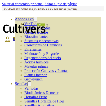
Saltar al contenido principal
Saltar al pie de página
ENVÍO GRATIS DESDE 20 €, EN PENÍNSULA Y PORTUGAL (24/72H)
Abonos Eco
Ver Todos
Abonos Líquidos
Abonos Solidos
Bioestimulantes
0
Sustratos y decorativas
Correctores de Carencias
Enraizantes
Maduración y Engorde
Regeneradores del suelo
Ácidos húmicos
Materias primas
Protección Cultivos y Plantas
Plantas interior
GrowPunch
Semillas
Ver todas
Biodinámicas Demeter
Hortaliza Fruto
Semillas Hortaliza de Hoja
Semillas Aromáticas