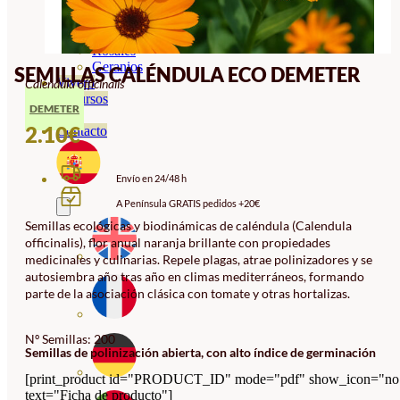
Orquideas
Ornamentales
Hortensias
Rosales
Geranios
SEMILLAS CALÉNDULA ECO DEMETER
Vivero
Calendula officinalis
Recursos
DEMETER
Blog
2.10
€
Contacto
Envío en 24/48 h
A Península GRATIS pedidos +20€
Semillas ecológicas y biodinámicas de caléndula (Calendula
officinalis), flor anual naranja brillante con propiedades
medicinales y culinarias. Repele plagas, atrae polinizadores y se
autosiembra año tras año en climas mediterráneos, formando
parte de la asociación clásica con tomate y otras hortalizas.
Nº Semillas: 200
Semillas de polinización abierta, con alto índice de germinación
[print_product id="PRODUCT_ID" mode="pdf" show_icon="no
text="Ficha de producto"]