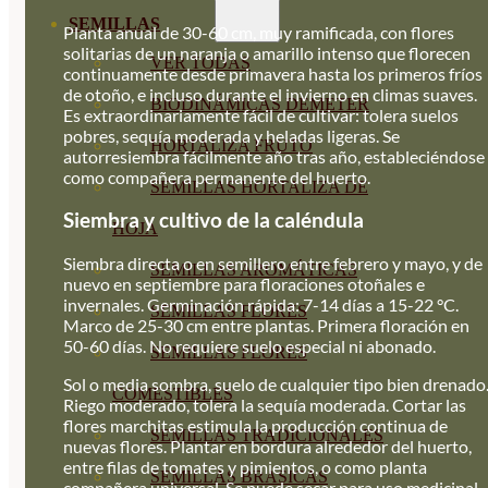
SEMILLAS
Planta anual de 30-60 cm, muy ramificada, con flores
solitarias de un naranja o amarillo intenso que florecen
VER TODAS
continuamente desde primavera hasta los primeros fríos
de otoño, e incluso durante el invierno en climas suaves.
BIODINÁMICAS DEMETER
Es extraordinariamente fácil de cultivar: tolera suelos
pobres, sequía moderada y heladas ligeras. Se
HORTALIZA FRUTO
autorresiembra fácilmente año tras año, estableciéndose
como compañera permanente del huerto.
SEMILLAS HORTALIZA DE
Siembra y cultivo de la caléndula
HOJA
Siembra directa o en semillero entre febrero y mayo, y de
SEMILLAS AROMÁTICAS
nuevo en septiembre para floraciones otoñales e
invernales. Germinación rápida: 7-14 días a 15-22 °C.
SEMILLAS FLORES
Marco de 25-30 cm entre plantas. Primera floración en
50-60 días. No requiere suelo especial ni abonado.
SEMILLAS FLORES
Sol o media sombra, suelo de cualquier tipo bien drenado
COMESTIBLES
Riego moderado, tolera la sequía moderada. Cortar las
flores marchitas estimula la producción continua de
SEMILLAS TRADICIONALES
nuevas flores. Plantar en bordura alrededor del huerto,
entre filas de tomates y pimientos, o como planta
SEMILLAS BRASICAS
compañera universal. Se puede secar para uso medicinal