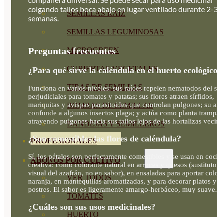
colgando tallos boca abajo en lugar ventilado durante 2-
SEMILLAS RAÍZ
semanas.
SEMILLAS LEGUMINOSAS
Preguntas frecuentes
MICROGREEN
CUBIERTAS VEGETALES
¿Para qué sirve la caléndula en el huerto ecológic
TIRAS DE SEMILLAS
Funciona en varios niveles: sus raíces repelen nematodos del 
perjudiciales para tomates y patatas; sus flores atraen sírfidos,
mariquitas y avispas parasitoides que controlan pulgones; su 
BOMBAS DE SEMILLAS
confunde a algunos insectos plaga; y actúa como planta tramp
atrayendo pulgones hacia sus tallos lejos de las hortalizas veci
BANDEJAS Y SEMILLEROS
¿Son comestibles las flores de caléndula?
PROFESIONALES
Sí, los pétalos son perfectamente comestibles y se usan en coc
ABONOS POR CULTIVO
creativa: como colorante natural en arroces y quesos (sustituto
visual del azafrán, no en sabor), en ensaladas para aportar col
VER TODOS
naranja, en mantequillas aromatizadas, y para decorar platos y
postres. El sabor es ligeramente amargo-herbáceo, muy suave.
TOMATES
¿Cuáles son sus usos medicinales?
HUERTO