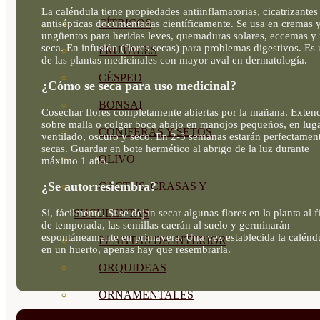
La caléndula tiene propiedades antiinflamatorias, cicatrizantes
CÍTRICOS
antisépticas documentadas científicamente. Se usa en cremas 
ungüentos para heridas leves, quemaduras solares, eccemas y 
seca. En infusión (flores secas) para problemas digestivos. Es
FRUTALES
de las plantas medicinales con mayor aval en dermatología.
CÉSPED
¿Cómo se seca para uso medicinal?
BONSAI
Cosechar flores completamente abiertas por la mañana. Exten
sobre malla o colgar boca abajo en manojos pequeños, en lug
CONÍFERAS Y SETOS
ventilado, oscuro y seco. En 2-3 semanas estarán perfectamen
secas. Guardar en bote hermético al abrigo de la luz durante
OLIVO
máximo 1 año.
¿Se autorresiembra?
CACTUS, CRASAS Y
Sí, fácilmente. Si se dejan secar algunas flores en la planta al f
SUCULENTAS
de temporada, las semillas caerán al suelo y germinarán
espontáneamente en primavera. Una vez establecida la calénd
PLANTAS DE INTERIOR
en un huerto, apenas hay que resembrarla.
ORQUIDEAS
ORNAMENTALES