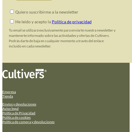
Quiero suscribirme a la newsletter
He leido y acepto la
Política de privacidad
Tu email se utilizará exclusivamente para enviarte nuestra newsletter y
mantenerte informado sobre las actividades y ofertas de Cultivers.
Podrás darte de baja en cualquier momento a través del enlace
incluido en cada newsletter.
Empresa
Tienda
Envíos y devoluciones
Aviso legal
Política de Privacidad
Política de cookies
Política de compra y devoluciones