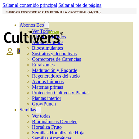
Saltar al contenido principal
Saltar al pie de página
ENVÍO GRATIS DESDE 20 €, EN PENÍNSULA Y PORTUGAL (24/72H)
Abonos Eco
Ver Todos
Abonos Líquidos
Abonos Solidos
Bioestimulantes
0
Sustratos y decorativas
Correctores de Carencias
Enraizantes
Maduración y Engorde
Regeneradores del suelo
Ácidos húmicos
Materias primas
Protección Cultivos y Plantas
Plantas interior
GrowPunch
Semillas
Ver todas
Biodinámicas Demeter
Hortaliza Fruto
Semillas Hortaliza de Hoja
Semillas Aromáticas