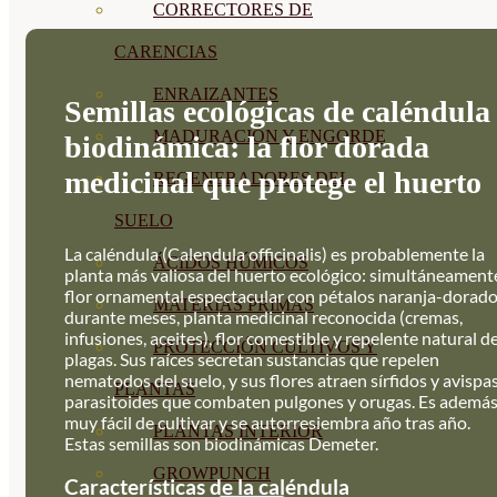
CORRECTORES DE
CARENCIAS
ENRAIZANTES
Semillas ecológicas de caléndula
MADURACIÓN Y ENGORDE
biodinámica: la flor dorada
medicinal que protege el huerto
REGENERADORES DEL
SUELO
La caléndula (Calendula officinalis) es probablemente la
ÁCIDOS HÚMICOS
planta más valiosa del huerto ecológico: simultáneament
flor ornamental espectacular con pétalos naranja-dorad
MATERIAS PRIMAS
durante meses, planta medicinal reconocida (cremas,
infusiones, aceites), flor comestible y repelente natural d
PROTECCIÓN CULTIVOS Y
plagas. Sus raíces secretan sustancias que repelen
nematodos del suelo, y sus flores atraen sírfidos y avispa
PLANTAS
parasitoides que combaten pulgones y orugas. Es ademá
muy fácil de cultivar y se autorresiembra año tras año.
PLANTAS INTERIOR
Estas semillas son biodinámicas Demeter.
GROWPUNCH
Características de la caléndula