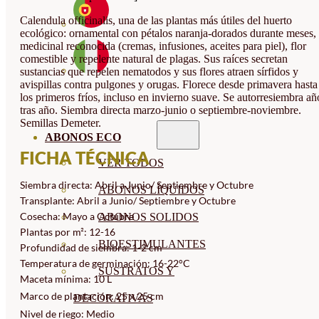
Calendula officinalis, una de las plantas más útiles del huerto
ecológico: ornamental con pétalos naranja-dorados durante meses,
medicinal reconocida (cremas, infusiones, aceites para piel), flor
comestible y repelente natural de plagas. Sus raíces secretan
sustancias que repelen nematodos y sus flores atraen sírfidos y
avispillas contra pulgones y orugas. Florece desde primavera hasta
los primeros fríos, incluso en invierno suave. Se autorresiembra añ
tras año. Siembra directa marzo-junio o septiembre-noviembre.
Semillas Demeter.
ABONOS ECO
FICHA TÉCNICA
VER TODOS
Siembra directa: Abril a Junio/ Septiembre y Octubre
ABONOS LÍQUIDOS
Transplante: Abril a Junio/ Septiembre y Octubre
Cosecha: Mayo a Octubre
ABONOS SOLIDOS
Plantas por m²: 12-16
BIOESTIMULANTES
Profundidad de siembra: 1-2 cm
Temperatura de germinación: 16-22°C
SUSTRATOS Y
Maceta mínima: 10 L
Marco de plantación: 25 x 25 cm
DECORATIVAS
Nivel de riego: Medio