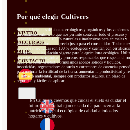
HORTENSIAS
ROSALES
Por qué elegir Cultivers
GERANIOS
Somos fabricantes de abonos ecológicos y orgánicos y los vendemos
VIVERO
directamente online, lo que nos permite controlar todo el proceso y
garantizar productos 100 % naturales e inofensivos para animales y
RECURSOS
plantas, y venderlos a un precio justo para el consumidor. Todos nue
abonos e insecticidas son 100 % ecológicos y cuentan con certificaci
BLOG
conforme a la legislación vigente para la agricultura ecológica. Util
materias primas orgánicas y procesos responsables que respetan el sue
CONTACTO
agua y la biodiversidad. Formulamos abonos sólidos y líquidos,
insecticidas, regeneradores de suelo y correctores de carencias pensa
para mejorar la fertilidad de la tierra, aumentar la productividad y r
el impacto ambiental, siempre con productos seguros, sin plazo de
seguridad y fáciles de aplicar.
En Cultivers creemos que cuidar el suelo es cuidar el
futuro. Por eso trabajamos cada día para acercar la
nutrición vegetal ecológica de calidad a todos los
hogares y cultivos.