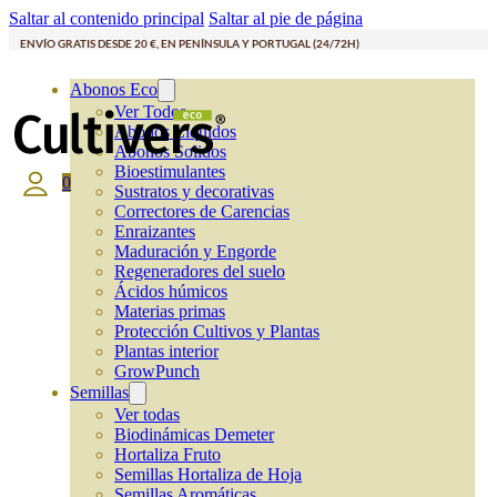
Saltar al contenido principal
Saltar al pie de página
ENVÍO GRATIS DESDE 20 €, EN PENÍNSULA Y PORTUGAL (24/72H)
Abonos Eco
Ver Todos
Abonos Líquidos
Abonos Solidos
Bioestimulantes
0
Sustratos y decorativas
Correctores de Carencias
Enraizantes
Maduración y Engorde
Regeneradores del suelo
Ácidos húmicos
Materias primas
Protección Cultivos y Plantas
Plantas interior
GrowPunch
Semillas
Ver todas
Biodinámicas Demeter
Hortaliza Fruto
Semillas Hortaliza de Hoja
Semillas Aromáticas