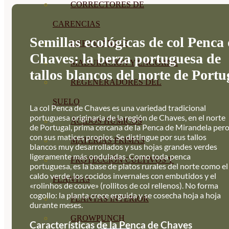
CORRECTORES DE
CARENCIAS
Semillas ecológicas de col Penca
ENRAIZANTES
Chaves: la berza portuguesa de
MADURACIÓN Y ENGORDE
tallos blancos del norte de Portu
REGENERADORES DEL
SUELO
La col Penca de Chaves es una variedad tradicional
portuguesa originaria de la región de Chaves, en el norte
ÁCIDOS HÚMICOS
de Portugal, prima cercana de la Penca de Mirandela per
con sus matices propios. Se distingue por sus tallos
MATERIAS PRIMAS
blancos muy desarrollados y sus hojas grandes verdes
ligeramente más onduladas. Como toda penca
PROTECCIÓN CULTIVOS Y
portuguesa, es la base de platos rurales del norte como el
caldo verde, los cocidos invernales con embutidos y el
PLANTAS
«rolinhos de couve» (rollitos de col rellenos). No forma
cogollo: la planta crece erguida y se cosecha hoja a hoja
PLANTAS INTERIOR
durante meses.
GROWPUNCH
Características de la Penca de Chaves