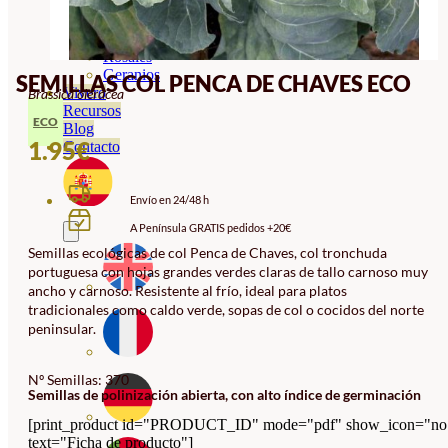
Orquideas
Ornamentales
Hortensias
Rosales
Geranios
SEMILLAS COL PENCA DE CHAVES ECO
Vivero
Brassica oleracea
Recursos
ECO
Blog
1.95
€
Contacto
Envío en 24/48 h
A Península GRATIS pedidos +20€
Semillas ecológicas de col Penca de Chaves, col tronchuda
portuguesa con hojas grandes verdes claras de tallo carnoso muy
ancho y carnoso. Resistente al frío, ideal para platos
tradicionales como caldo verde, sopas de col o cocidos del norte
peninsular.
Nº Semillas: 370
Semillas de polinización abierta, con alto índice de germinación
[print_product id="PRODUCT_ID" mode="pdf" show_icon="no
text="Ficha de producto"]