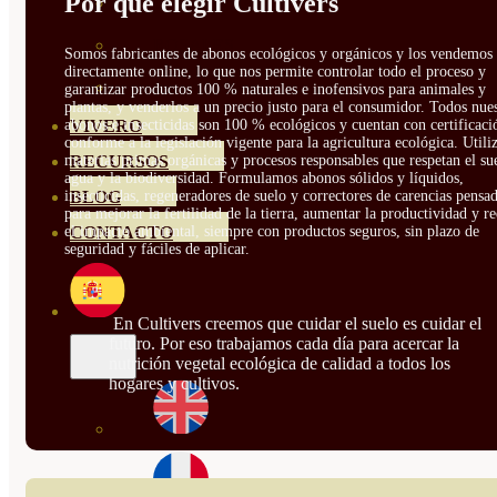
Por qué elegir Cultivers
HORTENSIAS
ROSALES
Somos fabricantes de abonos ecológicos y orgánicos y los vendemos
directamente online, lo que nos permite controlar todo el proceso y
GERANIOS
garantizar productos 100 % naturales e inofensivos para animales y
plantas, y venderlos a un precio justo para el consumidor. Todos nue
abonos e insecticidas son 100 % ecológicos y cuentan con certificaci
VIVERO
conforme a la legislación vigente para la agricultura ecológica. Util
materias primas orgánicas y procesos responsables que respetan el sue
RECURSOS
agua y la biodiversidad. Formulamos abonos sólidos y líquidos,
insecticidas, regeneradores de suelo y correctores de carencias pensa
BLOG
para mejorar la fertilidad de la tierra, aumentar la productividad y r
el impacto ambiental, siempre con productos seguros, sin plazo de
CONTACTO
seguridad y fáciles de aplicar.
En Cultivers creemos que cuidar el suelo es cuidar el
futuro. Por eso trabajamos cada día para acercar la
nutrición vegetal ecológica de calidad a todos los
hogares y cultivos.