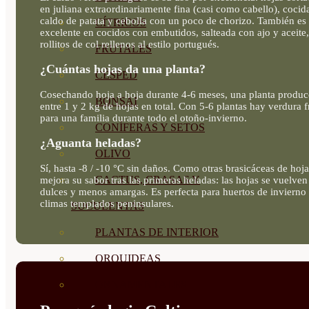
en juliana extraordinariamente fina (casi como cabello), cocid
caldo de patata y cebolla con un poco de chorizo. También es
CÍTRICOS
excelente en cocidos con embutidos, salteada con ajo y aceite,
rollitos de col rellenos al estilo portugués.
FRUTALES
¿Cuántas hojas da una planta?
CÉSPED
Cosechando hoja a hoja durante 4-6 meses, una planta produc
BONSAI
entre 1 y 2 kg de hojas en total. Con 5-6 plantas hay verdura f
para una familia durante todo el otoño-invierno.
CONÍFERAS Y SETOS
¿Aguanta heladas?
OLIVO
Sí, hasta -8 / -10 °C sin daños. Como otras brasicáceas de hoja
CACTUS, CRASAS Y
mejora su sabor tras las primeras heladas: las hojas se vuelve
dulces y menos amargas. Es perfecta para huertos de invierno
climas templados peninsulares.
SUCULENTAS
PLANTAS DE INTERIOR
ORQUIDEAS
ORNAMENTALES