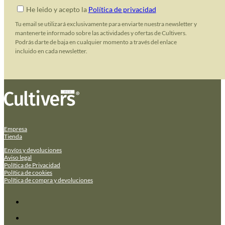
He leido y acepto la
Política de privacidad
Tu email se utilizará exclusivamente para enviarte nuestra newsletter y
mantenerte informado sobre las actividades y ofertas de Cultivers.
Podrás darte de baja en cualquier momento a través del enlace
incluido en cada newsletter.
Empresa
Tienda
Envíos y devoluciones
Aviso legal
Política de Privacidad
Política de cookies
Política de compra y devoluciones