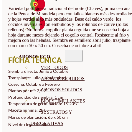
Variedad portuguesa tradicional del norte (Chaves), prima cercana
de la Penca de Mirandela pero con tallos blancos más desarrollado
y hojas verdes algo más onduladas. Base del caldo verde, los
cocidos invernales con embutidos y los rolinhos de couve (rollos
rellenos). No forma cogollo: planta erguida que se cosecha hoja a
hoja durante meses dejando el cogollo central. Resistente al frío y
mejora con las heladas. Siembra en semillero abril-julio, trasplante
con marco 50 x 50 cm. Cosecha de octubre a abril.
ABONOS ECO
FICHA TÉCNICA
VER TODOS
Siembra directa: Junio a Octubre
Transplante: Julio a Noviembre
ABONOS LÍQUIDOS
Cosecha: Octubre a Febrero
ABONOS SOLIDOS
Plantas por m²: 2,5-3
Profundidad de siembra: 1 cm
BIOESTIMULANTES
Temperatura de germinación: 15-20°C
Maceta mínima: 20 L
SUSTRATOS Y
Marco de plantación: 65 x 50 cm
DECORATIVAS
Nivel de riego: Medio