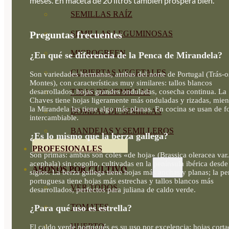
meses. En maceta de 20 litros también prospera bien.
SEMILLAS RAÍZ
SEMILLAS LEGUMINOSAS
Preguntas frecuentes
MICROGREEN
¿En qué se diferencia de la Penca de Mirandela?
CUBIERTAS VEGETALES
Son variedades hermanas, ambas del norte de Portugal (Trás-o
Montes), con características muy similares: tallos blancos
desarrollados, hojas grandes onduladas, cosecha continua. La
TIRAS DE SEMILLAS
Chaves tiene hojas ligeramente más onduladas y rizadas, mien
la Mirandela las tiene algo más planas. En cocina se usan de 
BOMBAS DE SEMILLAS
intercambiable.
BANDEJAS Y SEMILLEROS
¿Es lo mismo que la berza gallega?
PROFESIONALES
Son primas: ambas son coles «de hoja» (Brassica oleracea var.
acephala) sin cogollo, cultivadas en la península ibérica desd
ABONOS POR CULTIVO
siglos. La berza gallega tiene hojas más anchas y planas; la p
portuguesa tiene hojas más estrechas y tallos blancos más
VER TODOS
desarrollados, perfectos para juliana de caldo verde.
TOMATES
¿Para qué uso es estrella?
HUERTO
El caldo verde portugués es su uso por excelencia: hojas cort