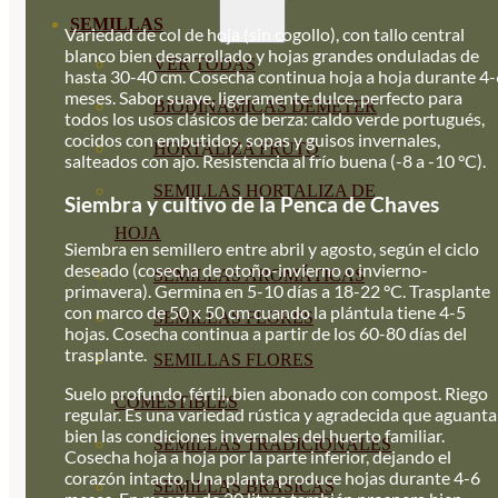
SEMILLAS
Variedad de col de hoja (sin cogollo), con tallo central
blanco bien desarrollado y hojas grandes onduladas de
VER TODAS
hasta 30-40 cm. Cosecha continua hoja a hoja durante 4-
meses. Sabor suave, ligeramente dulce, perfecto para
BIODINÁMICAS DEMETER
todos los usos clásicos de berza: caldo verde portugués,
cocidos con embutidos, sopas y guisos invernales,
HORTALIZA FRUTO
salteados con ajo. Resistencia al frío buena (-8 a -10 °C).
SEMILLAS HORTALIZA DE
Siembra y cultivo de la Penca de Chaves
HOJA
Siembra en semillero entre abril y agosto, según el ciclo
deseado (cosecha de otoño-invierno o invierno-
SEMILLAS AROMÁTICAS
primavera). Germina en 5-10 días a 18-22 °C. Trasplante
con marco de 50 x 50 cm cuando la plántula tiene 4-5
SEMILLAS FLORES
hojas. Cosecha continua a partir de los 60-80 días del
trasplante.
SEMILLAS FLORES
Suelo profundo, fértil, bien abonado con compost. Riego
COMESTIBLES
regular. Es una variedad rústica y agradecida que aguanta
bien las condiciones invernales del huerto familiar.
SEMILLAS TRADICIONALES
Cosecha hoja a hoja por la parte inferior, dejando el
corazón intacto. Una planta produce hojas durante 4-6
SEMILLAS BRASICAS