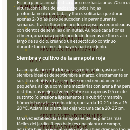
Es una planta anual rústica que crece hasta unos 70 cm d
SEMILLAS
altura, con tallos delgados y peludos, hojas
profundamente dentadas y flores solitarias que duran
VER TODAS
apenas 2-3 días pero se suceden sin parar durante
semanas. Tras la floración produce cápsulas redondeadas
BIODINÁMICAS DEMETER
con cientos de semillas diminutas. Aunque cada flor es
efímera, una mata puede producir docenas de flores a lo
HORTALIZA FRUTO
largo de su ciclo, creando un espectáculo continuo
durante todo el mes de mayo y parte de junio.
SEMILLAS HORTALIZA DE
Siembra y cultivo de la amapola roja
HOJA
La amapola necesita frío para germinar bien, así que la
SEMILLAS AROMÁTICAS
siembra ideal es de septiembre a marzo, directamente en
su sitio definitivo. Las semillas son extremadamente
SEMILLAS FLORES
pequeñas, así que conviene mezclarlas con arena fina par
distribuirlas mejor al voleo. Cubre con apenas 0,5 cm de
SEMILLAS FLORES
sustrato (o presiona ligeramente sin cubrir) y mantén
húmedo hasta la germinación, que tarda 10-21 días a 15-
COMESTIBLES
20 °C. Aclara las plántulas dejando una cada 20-25 cm.
SEMILLAS TRADICIONALES
Una vez establecida, la amapola es de las plantas más
fáciles del jardín. Riego bajo (es una planta de campo,
SEMILLAS BRASICAS
aguanta bien la sequía), suelo pobre y bien drenado (no le