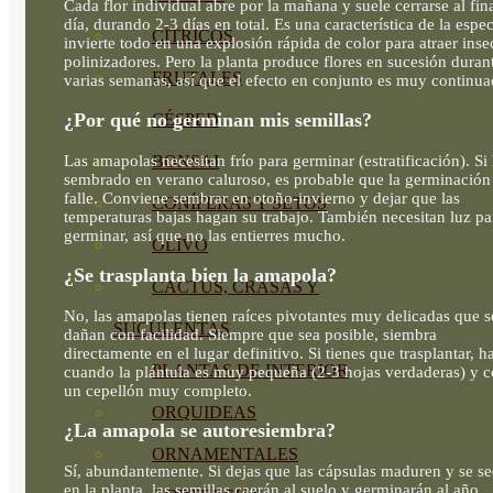
Cada flor individual abre por la mañana y suele cerrarse al fina
día, durando 2-3 días en total. Es una característica de la espec
CÍTRICOS
invierte todo en una explosión rápida de color para atraer inse
polinizadores. Pero la planta produce flores en sucesión duran
FRUTALES
varias semanas, así que el efecto en conjunto es muy continua
¿Por qué no germinan mis semillas?
CÉSPED
Las amapolas necesitan frío para germinar (estratificación). Si
BONSAI
sembrado en verano caluroso, es probable que la germinación
falle. Conviene sembrar en otoño-invierno y dejar que las
CONÍFERAS Y SETOS
temperaturas bajas hagan su trabajo. También necesitan luz pa
germinar, así que no las entierres mucho.
OLIVO
¿Se trasplanta bien la amapola?
CACTUS, CRASAS Y
No, las amapolas tienen raíces pivotantes muy delicadas que s
SUCULENTAS
dañan con facilidad. Siempre que sea posible, siembra
directamente en el lugar definitivo. Si tienes que trasplantar, h
PLANTAS DE INTERIOR
cuando la plántula es muy pequeña (2-3 hojas verdaderas) y 
un cepellón muy completo.
ORQUIDEAS
¿La amapola se autoresiembra?
ORNAMENTALES
Sí, abundantemente. Si dejas que las cápsulas maduren y se s
en la planta, las semillas caerán al suelo y germinarán al año