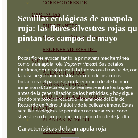
CORRECTORES DE
CARENCIAS
Semillas ecológicas de amapola
roja: las flores silvestres rojas qu
ENRAIZANTES
pintan los campos de mayo
MADURACIÓN Y ENGORDE
REGENERADORES DEL
Pocas flores evocan tanto la primavera mediterránea
SUELO
como la amapola roja (
Papaver rhoeas
). Sus pétalos
finísimos, de un rojo escarlata intenso casi traslúcido, con
ÁCIDOS HÚMICOS
la base negra característica, son uno de los iconos
botánicos del paisaje agrícola europeo desde tiempo
MATERIAS PRIMAS
inmemorial. Crecía espontáneamente entre los trigales
antes de la generalización de los herbicidas, y hoy sigue
PROTECCIÓN CULTIVOS Y
siendo símbolo del recuerdo (la amapola del Día del
Recuerdo en Reino Unido) y de la belleza efímera. Estas
PLANTAS
semillas ecológicas te permiten recuperar este icono
silvestre en tu propio huerto, prado o borde de jardín.
PLANTAS INTERIOR
Características de la amapola roja
GROWPUNCH