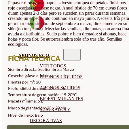
Papaver rhoeas, la amapola silvestre europea de pétalos finísimos
rojo escarlata con base negra. Anual rústica de 70 cm cuyas flores
duran apenas 2-3 días pero se suceden sin parar durante semanas,
creando un espectáculo continuo en mayo-junio. Necesita frío para
germinar bien: siembra de septiembre a marzo, directamente en su
sitio (no trasplanta). Mezclar las semillas, diminutas, con arena fina
ayuda a distribuirlas. Suelo pobre y bien drenado: si abonas, hace
hojas y poca flor. Se autorresiembra sola año tras año. Semillas
ecológicas.
ABONOS ECO
FICHA TÉCNICA
VER TODOS
Siembra directa: Septiembre a Marzo
Cosecha: Mayo a Julio
ABONOS LÍQUIDOS
Plantas por m²: 20
ABONOS SOLIDOS
Profundidad de siembra: 0,5 cm
Temperatura de germinación: 15-20°C
BIOESTIMULANTES
Maceta mínima: 5 L
Marco de plantación: 25 x 20 cm
SUSTRATOS Y
Nivel de riego: Bajo
DECORATIVAS