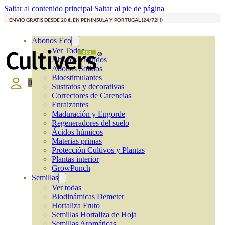
Saltar al contenido principal
Saltar al pie de página
ENVÍO GRATIS DESDE 20 €, EN PENÍNSULA Y PORTUGAL (24/72H)
Abonos Eco
Ver Todos
Abonos Líquidos
Abonos Solidos
Bioestimulantes
0
Sustratos y decorativas
Correctores de Carencias
Enraizantes
Maduración y Engorde
Regeneradores del suelo
Ácidos húmicos
Materias primas
Protección Cultivos y Plantas
Plantas interior
GrowPunch
Semillas
Ver todas
Biodinámicas Demeter
Hortaliza Fruto
Semillas Hortaliza de Hoja
Semillas Aromáticas