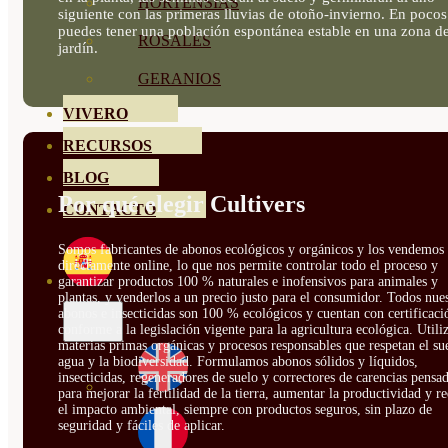
HORTENSIAS
siguiente con las primeras lluvias de otoño-invierno. En poco
puedes tener una población espontánea estable en una zona de
ROSALES
jardín.
GERANIOS
VIVERO
RECURSOS
BLOG
Por qué elegir Cultivers
CONTACTO
Somos fabricantes de abonos ecológicos y orgánicos y los vendemos
directamente online, lo que nos permite controlar todo el proceso y
garantizar productos 100 % naturales e inofensivos para animales y
plantas, y venderlos a un precio justo para el consumidor. Todos nue
abonos e insecticidas son 100 % ecológicos y cuentan con certificaci
conforme a la legislación vigente para la agricultura ecológica. Util
materias primas orgánicas y procesos responsables que respetan el sue
agua y la biodiversidad. Formulamos abonos sólidos y líquidos,
insecticidas, regeneradores de suelo y correctores de carencias pensa
para mejorar la fertilidad de la tierra, aumentar la productividad y r
el impacto ambiental, siempre con productos seguros, sin plazo de
seguridad y fáciles de aplicar.