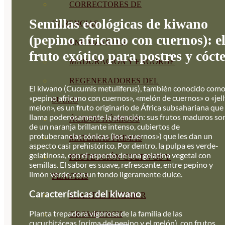
CORRECTORES DE
Semillas ecológicas de kiwano
CARENCIAS
(pepino africano con cuernos): e
ENRAIZANTES
fruto exótico para postres y cócte
MADURACIÓN Y ENGORDE
REGENERADORES DEL
El kiwano (Cucumis metuliferus), también conocido com
«pepino africano con cuernos», «melón de cuernos» o «jel
SUELO
melon», es un fruto originario de África subsahariana que
llama poderosamente la atención: sus frutos maduros so
ÁCIDOS HÚMICOS
de un naranja brillante intenso, cubiertos de
protuberancias cónicas (los «cuernos») que les dan un
MATERIAS PRIMAS
aspecto casi prehistórico. Por dentro, la pulpa es verde-
gelatinosa, con el aspecto de una gelatina vegetal con
PROTECCIÓN CULTIVOS Y
semillas. El sabor es suave, refrescante, entre pepino y
limón verde, con un fondo ligeramente dulce.
PLANTAS
Características del kiwano
PLANTAS INTERIOR
Planta trepadora vigorosa de la familia de las
GROWPUNCH
cucurbitáceas (prima del pepino y el melón), con frutos