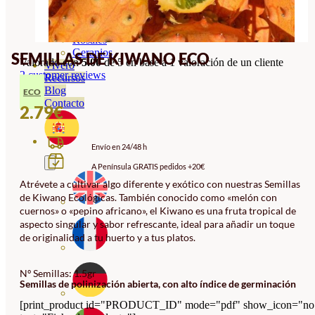
Orquideas
Ornamentales
Hortensias
Rosales
Geranios
SEMILLAS DE KIWANO ECO
Valorado con
5.00
de 5 en base a
1
valoración de un cliente
Vivero
2
customer reviews
Recursos
Blog
ECO
Contacto
2.79
€
Envío en 24/48 h
A Península GRATIS pedidos +20€
Atrévete a cultivar algo diferente y exótico con nuestras Semillas
de Kiwano Ecológicas. También conocido como «melón con
cuernos» o «pepino africano», el Kiwano es una fruta tropical de
aspecto singular y sabor refrescante, ideal para añadir un toque
de originalidad a tu huerto y a tus platos.
Nº Semillas: 1.5gr
Semillas de polinización abierta, con alto índice de germinación
[print_product id="PRODUCT_ID" mode="pdf" show_icon="no