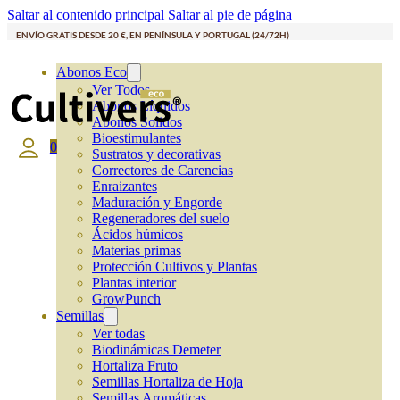
Saltar al contenido principal
Saltar al pie de página
ENVÍO GRATIS DESDE 20 €, EN PENÍNSULA Y PORTUGAL (24/72H)
Abonos Eco
Ver Todos
Abonos Líquidos
Abonos Solidos
Bioestimulantes
0
Sustratos y decorativas
Correctores de Carencias
Enraizantes
Maduración y Engorde
Regeneradores del suelo
Ácidos húmicos
Materias primas
Protección Cultivos y Plantas
Plantas interior
GrowPunch
Semillas
Ver todas
Biodinámicas Demeter
Hortaliza Fruto
Semillas Hortaliza de Hoja
Semillas Aromáticas