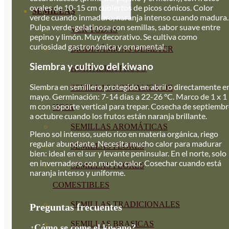
ovales de 10-15 cm cubiertos de picos cónicos. Color
SEMILLAS
verde cuando inmaduro, naranja intenso cuando madura.
Pulpa verde-gelatinosa con semillas, sabor suave entre
VER TODAS
pepino y limón. Muy decorativo. Se cultiva como
curiosidad gastronómica y ornamental.
BIODINÁMICAS DEMETER
Siembra y cultivo del kiwano
HORTALIZA FRUTO
Siembra en semillero protegido en abril o directamente e
SEMILLAS HORTALIZA DE
mayo. Germinación: 7-14 días a 22-26 °C. Marco de 1 x 1
m con soporte vertical para trepar. Cosecha de septiemb
HOJA
a octubre cuando los frutos están naranja brillante.
SEMILLAS AROMÁTICAS
Pleno sol intenso, suelo rico en materia orgánica, riego
regular abundante. Necesita mucho calor para madurar
SEMILLAS FLORES
bien: ideal en el sur y levante peninsular. En el norte, solo
en invernadero con mucho calor. Cosechar cuando está
SEMILLAS FLORES
naranja intenso y uniforme.
COMESTIBLES
SEMILLAS TRADICIONALES
Preguntas frecuentes
SEMILLAS BRASICAS
¿Cómo se come el kiwano?