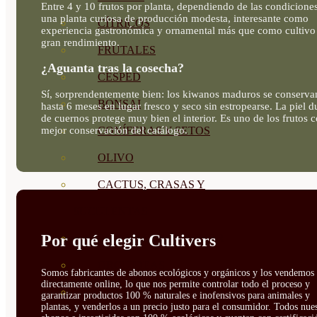
Entre 4 y 10 frutos por planta, dependiendo de las condiciones
una planta curiosa de producción modesta, interesante como
CÍTRICOS
experiencia gastronómica y ornamental más que como cultivo
gran rendimiento.
FRUTALES
¿Aguanta tras la cosecha?
CÉSPED
Sí, sorprendentemente bien: los kiwanos maduros se conserva
BONSAI
hasta 6 meses en lugar fresco y seco sin estropearse. La piel d
de cuernos protege muy bien el interior. Es uno de los frutos 
mejor conservación del catálogo.
CONÍFERAS Y SETOS
OLIVO
CACTUS, CRASAS Y
SUCULENTAS
Por qué elegir Cultivers
PLANTAS DE INTERIOR
ORQUIDEAS
Somos fabricantes de abonos ecológicos y orgánicos y los vendemos
directamente online, lo que nos permite controlar todo el proceso y
ORNAMENTALES
garantizar productos 100 % naturales e inofensivos para animales y
plantas, y venderlos a un precio justo para el consumidor. Todos nue