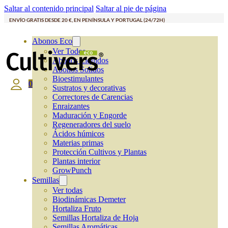
Saltar al contenido principal
Saltar al pie de página
ENVÍO GRATIS DESDE 20 €, EN PENÍNSULA Y PORTUGAL (24/72H)
Abonos Eco
Ver Todos
Abonos Líquidos
Abonos Solidos
Bioestimulantes
0
Sustratos y decorativas
Correctores de Carencias
Enraizantes
Maduración y Engorde
Regeneradores del suelo
Ácidos húmicos
Materias primas
Protección Cultivos y Plantas
Plantas interior
GrowPunch
Semillas
Ver todas
Biodinámicas Demeter
Hortaliza Fruto
Semillas Hortaliza de Hoja
Semillas Aromáticas