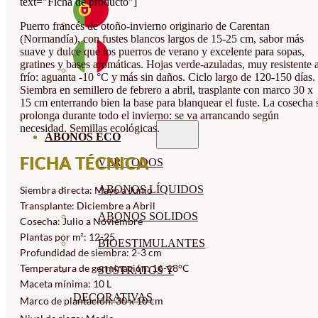
text="Ficha de producto"]
Puerro francés de otoño-invierno originario de Carentan
(Normandía), con fustes blancos largos de 15-25 cm, sabor más
suave y dulce que los puerros de verano y excelente para sopas,
gratines y bases aromáticas. Hojas verde-azuladas, muy resistente a
frío: aguanta -10 °C y más sin daños. Ciclo largo de 120-150 días.
Siembra en semillero de febrero a abril, trasplante con marco 30 x
15 cm enterrando bien la base para blanquear el fuste. La cosecha 
prolonga durante todo el invierno: se va arrancando según
necesidad. Semillas ecológicas.
ABONOS ECO
FICHA TÉCNICA
VER TODOS
ABONOS LÍQUIDOS
Siembra directa: Mayo a Junio
Transplante: Diciembre a Abril
ABONOS SOLIDOS
Cosecha: Julio a Noviembre
Plantas por m²: 12-25
BIOESTIMULANTES
Profundidad de siembra: 2-3 cm
Temperatura de germinación: 16-18°C
SUSTRATOS Y
Maceta mínima: 10 L
DECORATIVAS
Marco de plantación: 30 x 10 cm