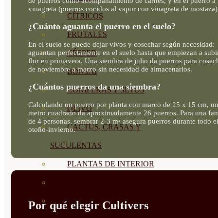
de puerros como acompañamiento de carnes, y en el puerro a 
vinagreta (puerros cocidos al vapor con vinagreta de mostaza)
CÍTRICOS
¿Cuánto aguanta el puerro en el suelo?
FRUTALES
En el suelo se puede dejar vivos y cosechar según necesidad:
aguantan perfectamente en el suelo hasta que empiezan a subi
CÉSPED
flor en primavera. Una siembra de julio da puerros para cosec
de noviembre a marzo sin necesidad de almacenarlos.
BONSAI
¿Cuántos puerros da una siembra?
CONÍFERAS Y SETOS
Calculando un puerro por planta con marco de 25 x 15 cm, u
OLIVO
metro cuadrado da aproximadamente 26 puerros. Para una fam
de 4 personas, sembrar 2-3 m² asegura puerros durante todo e
CACTUS, CRASAS Y
otoño-invierno.
SUCULENTAS
PLANTAS DE INTERIOR
ORQUIDEAS
ORNAMENTALES
Por qué elegir Cultivers