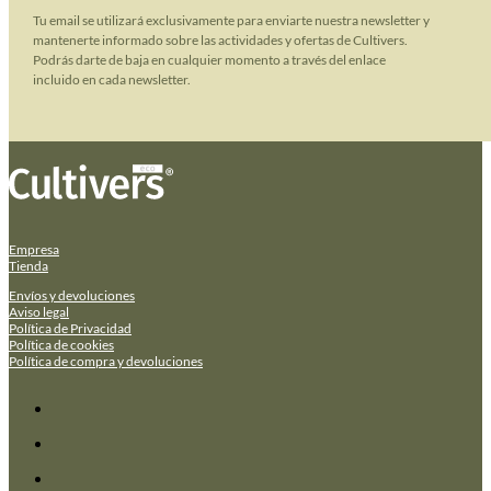
Tu email se utilizará exclusivamente para enviarte nuestra newsletter y
mantenerte informado sobre las actividades y ofertas de Cultivers.
Podrás darte de baja en cualquier momento a través del enlace
incluido en cada newsletter.
Empresa
Tienda
Envíos y devoluciones
Aviso legal
Política de Privacidad
Política de cookies
Política de compra y devoluciones