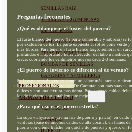
SEMILLAS RAÍZ
Preguntas frecuentes
SEMILLAS LEGUMINOSAS
¿Qué es «blanquear el fuste» del puerro?
MICROGREEN
El fuste blanco del puerro (la parte comestible y sabrosa) se f
CUBIERTAS VEGETALES
por exclusión de luz. La parte expuesta al sol se pone verde y 
más fibrosa. Para tener un fuste blanco largo: sembrar en surc
TIRAS DE SEMILLAS
profundos e ir aportando tierra alrededor del tallo a medida qu
crece, cubriendo los centímetros nuevos cada 2-3 semanas.
BOMBAS DE SEMILLAS
¿El puerro de invierno es diferente al de verano?
BANDEJAS Y SEMILLEROS
Sí. Los puerros de verano tienen un sabor más intenso y pican
PROFESIONALES
los de otoño-invierno como el De Carentan son más suaves, 
dulces y con una textura más tierna. Para sopas y caldos delic
los de invierno son notablemente mejores.
ABONOS POR CULTIVO
¿Para qué uso es el puerro estrella?
VER TODOS
En sopa vichyssoise (crema fría de puerro y patata), en caldo 
TOMATES
verduras (base de muchos caldos de alta cocina), en flanes de
puerro con crème fraîche, en quiche de puerros y queso, en f
HUERTO