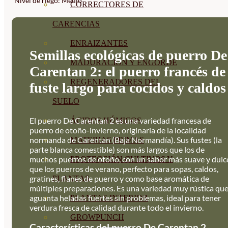
Nivel de riego: Medio
CORRECTORES DE
CARENCIAS
ENRAIZANTES
Semillas ecológicas de puerro De
MADURACIÓN Y ENGORDE
Carentan 2: el puerro francés de
REGENERADORES DEL
fuste largo para cocidos y caldos
SUELO
El puerro De Carentan 2 es una variedad francesa de
ÁCIDOS HÚMICOS
puerro de otoño-invierno, originaria de la localidad
normanda de Carentan (Baja Normandía). Sus fustes (la
MATERIAS PRIMAS
parte blanca comestible) son más largos que los de
muchos puerros de otoño, con un sabor más suave y dulc
PROTECCIÓN CULTIVOS Y
que los puerros de verano, perfecto para sopas, caldos,
gratines, flanes de puerro y como base aromática de
PLANTAS
múltiples preparaciones. Es una variedad muy rústica qu
aguanta heladas fuertes sin problemas, ideal para tener
PLANTAS INTERIOR
verdura fresca de calidad durante todo el invierno.
GROWPUNCH
Características del puerro De Carentan 2