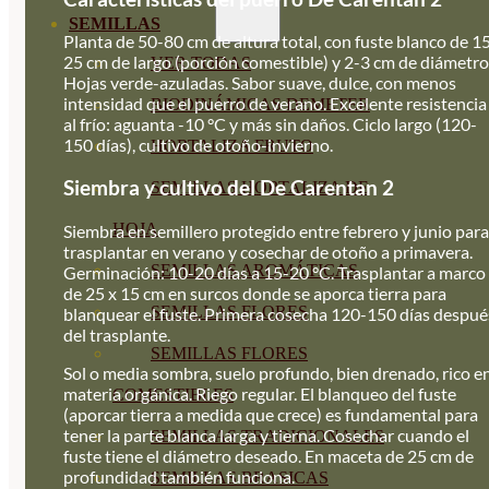
SEMILLAS
Planta de 50-80 cm de altura total, con fuste blanco de 1
25 cm de largo (porción comestible) y 2-3 cm de diámetro
VER TODAS
Hojas verde-azuladas. Sabor suave, dulce, con menos
intensidad que el puerro de verano. Excelente resistencia
BIODINÁMICAS DEMETER
al frío: aguanta -10 °C y más sin daños. Ciclo largo (120-
150 días), cultivo de otoño-invierno.
HORTALIZA FRUTO
Siembra y cultivo del De Carentan 2
SEMILLAS HORTALIZA DE
HOJA
Siembra en semillero protegido entre febrero y junio para
trasplantar en verano y cosechar de otoño a primavera.
SEMILLAS AROMÁTICAS
Germinación: 10-20 días a 15-20 °C. Trasplantar a marco
de 25 x 15 cm en surcos donde se aporca tierra para
SEMILLAS FLORES
blanquear el fuste. Primera cosecha 120-150 días despué
del trasplante.
SEMILLAS FLORES
Sol o media sombra, suelo profundo, bien drenado, rico e
materia orgánica. Riego regular. El blanqueo del fuste
COMESTIBLES
(aporcar tierra a medida que crece) es fundamental para
tener la parte blanca larga y tierna. Cosechar cuando el
SEMILLAS TRADICIONALES
fuste tiene el diámetro deseado. En maceta de 25 cm de
profundidad también funciona.
SEMILLAS BRASICAS