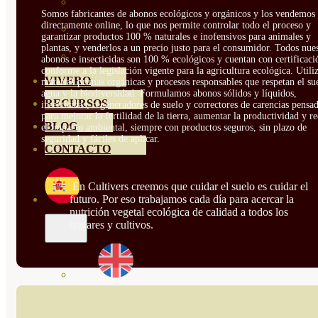
HORTENSIAS
Somos fabricantes de abonos ecológicos y orgánicos y los vendemos
directamente online, lo que nos permite controlar todo el proceso y
ROSALES
garantizar productos 100 % naturales e inofensivos para animales y
plantas, y venderlos a un precio justo para el consumidor. Todos nue
GERANIOS
abonos e insecticidas son 100 % ecológicos y cuentan con certificaci
conforme a la legislación vigente para la agricultura ecológica. Util
VIVERO
materias primas orgánicas y procesos responsables que respetan el sue
agua y la biodiversidad. Formulamos abonos sólidos y líquidos,
RECURSOS
insecticidas, regeneradores de suelo y correctores de carencias pensa
para mejorar la fertilidad de la tierra, aumentar la productividad y r
BLOG
el impacto ambiental, siempre con productos seguros, sin plazo de
seguridad y fáciles de aplicar.
CONTACTO
En Cultivers creemos que cuidar el suelo es cuidar el
futuro. Por eso trabajamos cada día para acercar la
nutrición vegetal ecológica de calidad a todos los
hogares y cultivos.