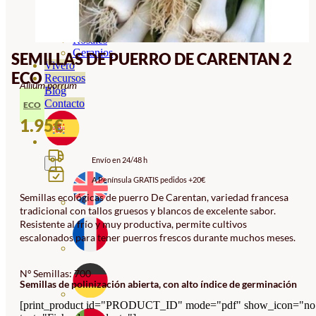
Orquideas
Ornamentales
Hortensias
Rosales
Geranios
SEMILLAS DE PUERRO DE CARENTAN 2
Vivero
ECO
Recursos
Allium porrum
Blog
Contacto
ECO
1.95
€
Envío en 24/48 h
A Península GRATIS pedidos +20€
Semillas ecológicas de puerro De Carentan, variedad francesa
tradicional con tallos gruesos y blancos de excelente sabor.
Resistente al frío y muy productiva, permite cultivos
escalonados para tener puerros frescos durante muchos meses.
Nº Semillas: 700
Semillas de polinización abierta, con alto índice de germinación
[print_product id="PRODUCT_ID" mode="pdf" show_icon="no